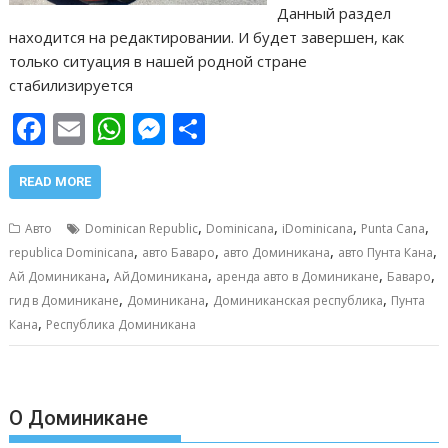
Данный раздел
находится на редактировании. И будет завершен, как
только ситуация в нашей родной стране
стабилизируется
F
E
W
M
О
ac
m
h
e
т
e
ai
at
ss
п
READ MORE
b
l
s
e
р
,
,
,
,
Авто
Dominican Republic
Dominicana
iDominicana
Punta Cana
o
A
n
а
,
,
,
,
republica Dominicana
авто Баваро
авто Доминикана
авто Пунта Кана
,
,
,
,
o
p
g
в
Ай Доминикана
АйДоминикана
аренда авто в Доминикане
Баваро
,
,
,
гид в Доминикане
Доминикана
Доминиканская республика
Пунта
k
p
er
и
,
Кана
Республика Доминикана
т
ь
О Доминикане