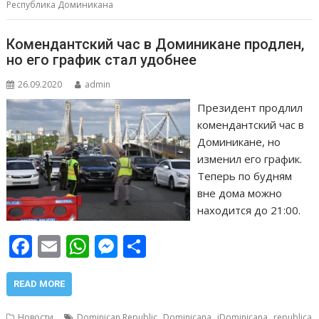
k
p
er
и
Республика Доминикана
т
ь
Комендантский час в Доминикане продлен,
но его график стал удобнее
26.09.2020
admin
Президент продлил
комендантский час в
Доминикане, но
изменил его график.
Теперь по будням
вне дома можно
находится до 21:00.
F
E
W
M
О
ac
m
h
e
т
e
ai
at
ss
п
READ MORE
b
l
s
e
р
,
,
,
Новости
Dominican Republic
Dominicana
iDominicana
republica