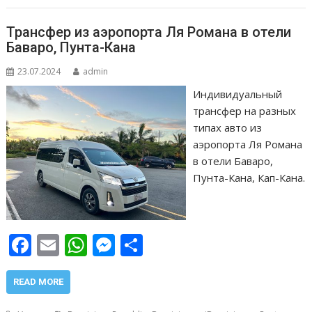
k
p
er
и
т
Трансфер из аэропорта Ля Романа в отели
ь
Баваро, Пунта-Кана
23.07.2024
admin
Индивидуальный
трансфер на разных
типах авто из
аэропорта Ля Романа
в отели Баваро,
Пунта-Кана, Кап-Кана.
F
E
W
M
О
ac
m
h
e
т
e
ai
at
ss
п
READ MORE
b
l
s
e
р