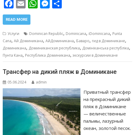
F
E
W
M
О
ac
m
h
e
т
e
ai
at
ss
п
READ MORE
b
l
s
e
р
,
,
,
Услуги
Dominican Republic
Dominicana
iDominicana
Punta
o
A
n
а
,
,
,
,
,
Cana
Ай Доминикана
АйДоминикана
Баваро
гид в Доминикане
,
,
,
o
p
g
в
Доминикана
Доминиканская республика
Домініканська республіка
,
,
Пунта Кана
Республика Доминикана
экскурсии в Доминикане
k
p
er
и
т
Трансфер на дикий пляж в Доминикане
ь
05.06.2024
admin
Приватный трансфер
на прекрасный дикий
пляж в Доминикане
— величественные
пальмы, лазурный
океан, золотой песок.