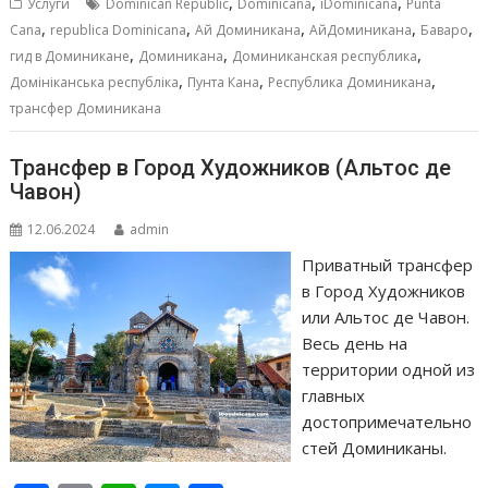
,
,
,
Услуги
Dominican Republic
Dominicana
iDominicana
Punta
o
A
n
а
,
,
,
,
,
Cana
republica Dominicana
Ай Доминикана
АйДоминикана
Баваро
,
,
,
o
p
g
в
гид в Доминикане
Доминикана
Доминиканская республика
,
,
,
Домініканська республіка
Пунта Кана
Республика Доминикана
k
p
er
и
трансфер Доминикана
т
ь
Трансфер в Город Художников (Альтос де
Чавон)
12.06.2024
admin
Приватный трансфер
в Город Художников
или Альтос де Чавон.
Весь день на
территории одной из
главных
достопримечательно
стей Доминиканы.