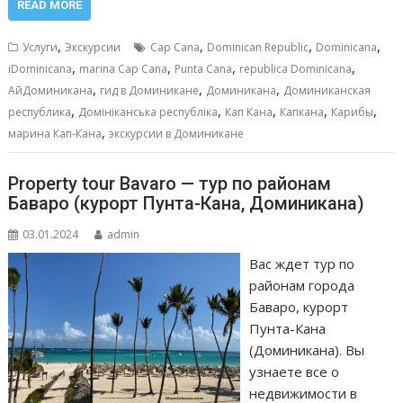
e
ai
at
ss
п
READ MORE
b
l
s
e
р
,
,
,
,
Услуги
Экскурсии
Cap Cana
Dominican Republic
Dominicana
o
A
n
а
,
,
,
,
iDominicana
marina Cap Cana
Punta Cana
republica Dominicana
,
,
,
o
p
g
в
АйДоминикана
гид в Доминикане
Доминикана
Доминиканская
,
,
,
,
,
республика
Домініканська республіка
Кап Кана
Капкана
Карибы
k
p
er
и
,
марина Кап-Кана
экскурсии в Доминикане
т
ь
Property tour Bavaro — тур по районам
Баваро (курорт Пунта-Кана, Доминикана)
03.01.2024
admin
Вас ждет тур по
районам города
Баваро, курорт
Пунта-Кана
(Доминикана). Вы
узнаете все о
недвижимости в