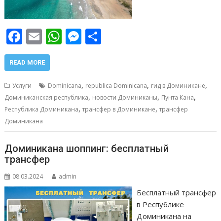
F
E
W
M
О
ac
m
h
e
т
e
ai
at
ss
п
READ MORE
b
l
s
e
р
,
,
,
Услуги
Dominicana
republica Dominicana
гид в Доминикане
o
A
n
а
,
,
,
Доминиканская республика
новости Доминиканы
Пунта Кана
,
,
o
p
g
в
Республика Доминикана
трансфер в Доминикане
трансфер
Доминикана
k
p
er
и
т
Доминикана шоппинг: бесплатный
ь
трансфер
08.03.2024
admin
Бесплатный трансфер
в Республике
Доминикана на