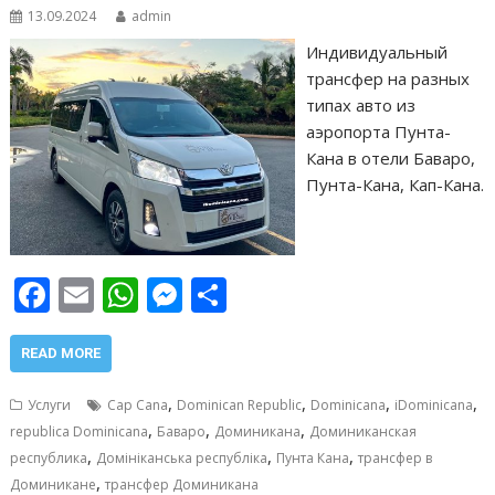
13.09.2024
admin
Индивидуальный
трансфер на разных
типах авто из
аэропорта Пунта-
Кана в отели Баваро,
Пунта-Кана, Кап-Кана.
F
E
W
M
О
ac
m
h
e
т
e
ai
at
ss
п
READ MORE
b
l
s
e
р
,
,
,
,
Услуги
Cap Cana
Dominican Republic
Dominicana
iDominicana
o
A
n
а
,
,
,
republica Dominicana
Баваро
Доминикана
Доминиканская
,
,
,
o
p
g
в
республика
Домініканська республіка
Пунта Кана
трансфер в
,
Доминикане
трансфер Доминикана