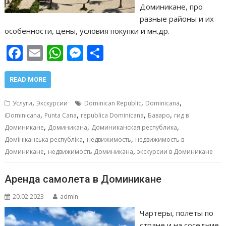
Доминикане, про
разные районы и их
особенности, цены, условия покупки и мн.др.
F
E
W
M
О
ac
m
h
e
т
e
ai
at
ss
п
READ MORE
b
l
s
e
р
,
,
,
Услуги
Экскурсии
Dominican Republic
Dominicana
o
A
n
а
,
,
,
,
iDominicana
Punta Cana
republica Dominicana
Баваро
гид в
,
,
,
o
p
g
в
Доминикане
Доминикана
Доминиканская республика
,
,
Домініканська республіка
недвижимость
недвижимость в
k
p
er
и
,
,
Доминикане
недвижимость Доминикана
экскурсии в Доминикане
т
ь
Аренда самолета в Доминикане
20.02.2023
admin
Чартеры, полеты по
стране и на соседние