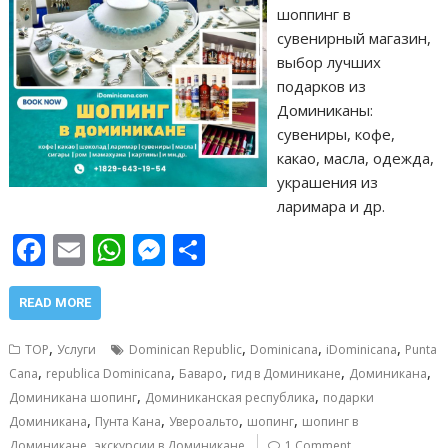
шоппинг в
сувенирный магазин,
выбор лучших
подарков из
Доминиканы:
сувениры, кофе,
какао, масла, одежда,
украшения из
ларимара и др.
F
E
W
M
О
ac
m
h
e
т
e
ai
at
ss
п
READ MORE
b
l
s
e
р
,
,
,
,
TOP
Услуги
Dominican Republic
Dominicana
iDominicana
Punta
o
A
n
а
,
,
,
,
,
Cana
republica Dominicana
Баваро
гид в Доминикане
Доминикана
,
,
o
p
g
в
Доминикана шопинг
Доминиканская республика
подарки
,
,
,
,
Доминикана
Пунта Кана
Увероальто
шопинг
шопинг в
k
p
er
и
,
Доминикане
экскурсии в Доминикане
1 Comment