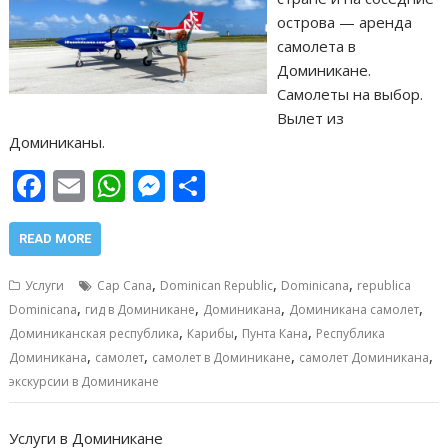
острова — аренда
самолета в
Доминикане.
Самолеты на выбор.
Вылет из
Доминиканы.
F
E
W
M
О
ac
m
h
e
т
e
ai
at
ss
п
READ MORE
b
l
s
e
р
,
,
,
Услуги
Cap Cana
Dominican Republic
Dominicana
republica
o
A
n
а
,
,
,
,
Dominicana
гид в Доминикане
Доминикана
Доминикана самолет
,
,
,
o
p
g
в
Доминиканская республика
Карибы
Пунта Кана
Республика
,
,
,
,
Доминикана
самолет
самолет в Доминикане
самолет Доминикана
k
p
er
и
экскурсии в Доминикане
т
ь
Услуги в Доминикане