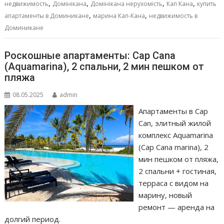
,
,
,
,
недвижимость
Домінікана
Домінікана нерухомість
Кап Кана
купить
k
p
er
и
,
,
апартаменты в Доминикане
марина Кап-Кана
недвижимость в
т
Доминикане
ь
Роскошные апартаменты: Cap Cana
(Aquamarina), 2 спальни, 2 мин пешком от
пляжа
08.05.2025
admin
Апартаменты в Cap
Can, элитный жилой
комплекс Aquamarina
(Cap Cana marina), 2
мин пешком от пляжа,
2 спальни + гостиная,
терраса с видом на
марину, новый
ремонт — аренда на
долгий период.