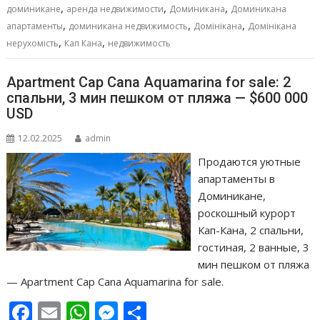
,
,
,
o
p
g
в
доминикане
аренда недвижимости
Доминикана
Доминикана
,
,
,
апартаменты
доминикана недвижимость
Домінікана
Домінікана
k
p
er
и
,
,
нерухомість
Кап Кана
недвижимость
т
ь
Apartment Cap Cana Aquamarina for sale: 2
спальни, 3 мин пешком от пляжа — $600 000
USD
12.02.2025
admin
Продаются уютные
апартаменты в
Доминикане,
роскошный курорт
Кап-Кана, 2 спальни,
гостиная, 2 ванные, 3
мин пешком от пляжа
— Apartment Cap Cana Aquamarina for sale.
F
E
W
M
О