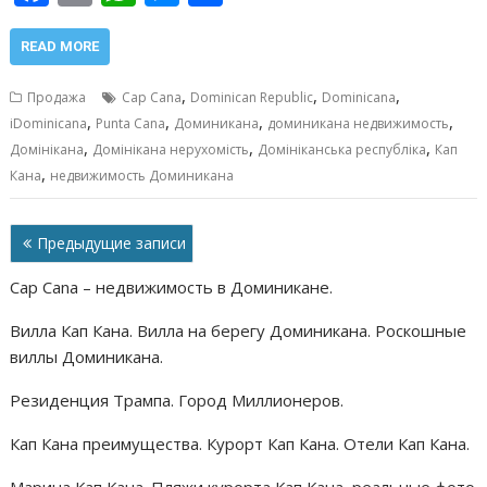
ac
m
h
e
т
e
ai
at
ss
п
READ MORE
b
l
s
e
р
,
,
,
Продажа
Cap Cana
Dominican Republic
Dominicana
o
A
n
а
,
,
,
,
iDominicana
Punta Cana
Доминикана
доминикана недвижимость
,
,
,
o
p
g
в
Домінікана
Домінікана нерухомість
Домініканська республіка
Кап
,
Кана
недвижимость Доминикана
k
p
er
и
т
Навигация
Предыдущие записи
ь
по
Cap Cana – недвижимость в Доминикане.
записям
Вилла Кап Кана. Вилла на берегу Доминикана. Роскошные
виллы Доминикана.
Резиденция Трампа. Город Миллионеров.
Кап Кана преимущества. Курорт Кап Кана. Отели Кап Кана.
Марина Кап Кана. Пляжи курорта Кап Кана, реальные фото