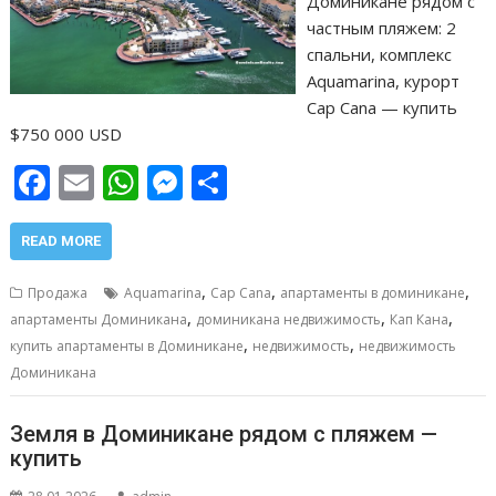
Доминикане рядом с
частным пляжем: 2
спальни, комплекс
Aquamarina, курорт
Cap Cana — купить
$750 000 USD
F
E
W
M
О
ac
m
h
e
т
e
ai
at
ss
п
READ MORE
b
l
s
e
р
,
,
,
Продажа
Aquamarina
Cap Cana
апартаменты в доминикане
o
A
n
а
,
,
,
апартаменты Доминикана
доминикана недвижимость
Кап Кана
,
,
o
p
g
в
купить апартаменты в Доминикане
недвижимость
недвижимость
Доминикана
k
p
er
и
т
Земля в Доминикане рядом с пляжем —
ь
купить