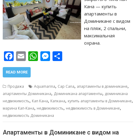
Кана — купить
апартаменты в
Доминикане с видом
на пляж, 2 спальни,
максимальная
охрана.
F
E
W
M
О
ac
m
h
e
т
e
ai
at
ss
п
READ MORE
b
l
s
e
р
,
,
,
Продажа
Aquamarina
Cap Cana
апартаменты в доминикане
o
A
n
а
,
,
апартаменты Доминикана
Доминикана апартаменты
доминикана
,
,
,
,
o
p
g
в
недвижимость
Кап Кана
Капкана
купить апартаменты в Доминикане
,
,
,
марина Кап-Кана
недвижимость
недвижимость в Доминикане
k
p
er
и
недвижимость Доминикана
т
ь
Апартаменты в Доминикане с видом на