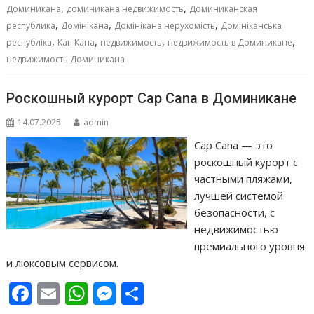
,
,
o
p
g
в
Доминикана
доминикана недвижимость
Доминиканская
,
,
,
республика
Домінікана
Домінікана нерухомість
Домініканська
k
p
er
и
,
,
,
,
республіка
Кап Кана
недвижимость
недвижимость в Доминикане
т
недвижимость Доминикана
ь
Роскошный курорт Cap Cana в Доминикане
14.07.2025
admin
Cap Cana — это
роскошный курорт с
частными пляжами,
лучшей системой
безопасности, с
недвижимостью
премиального уровня
и люксовым сервисом.
F
E
W
M
О