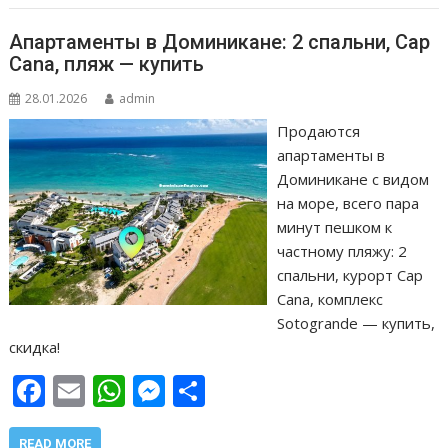
k
p
er
и
т
Апартаменты в Доминикане: 2 спальни, Cap
ь
Cana, пляж — купить
28.01.2026
admin
Продаются
апартаменты в
Доминикане с видом
на море, всего пара
минут пешком к
частному пляжу: 2
спальни, курорт Cap
Cana, комплекс
Sotogrande — купить,
скидка!
F
E
W
M
О
ac
m
h
e
т
READ MORE