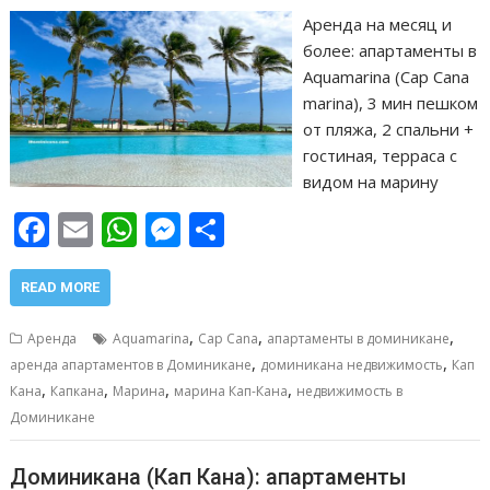
Аренда на месяц и
более: апартаменты в
Aquamarina (Cap Cana
marina), 3 мин пешком
от пляжа, 2 спальни +
гостиная, терраса с
видом на марину
F
E
W
M
О
ac
m
h
e
т
e
ai
at
ss
п
READ MORE
b
l
s
e
р
,
,
,
Аренда
Aquamarina
Cap Cana
апартаменты в доминикане
o
A
n
а
,
,
аренда апартаментов в Доминикане
доминикана недвижимость
Кап
,
,
,
,
o
p
g
в
Кана
Капкана
Марина
марина Кап-Кана
недвижимость в
Доминикане
k
p
er
и
т
Доминикана (Кап Кана): апартаменты