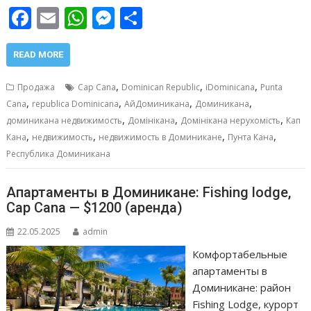
F
E
W
M
О
ac
m
h
e
т
e
ai
at
ss
п
READ MORE
b
l
s
e
р
,
,
,
Продажа
Cap Cana
Dominican Republic
iDominicana
Punta
o
A
n
а
,
,
,
,
Cana
republica Dominicana
АйДоминикана
Доминикана
,
,
,
o
p
g
в
доминикана недвижимость
Домінікана
Домінікана нерухомість
Кап
,
,
,
,
Кана
недвижимость
недвижимость в Доминикане
Пунта Кана
k
p
er
и
Республика Доминикана
т
ь
Апартаменты в Доминикане: Fishing lodge,
Cap Cana — $1200 (аренда)
22.05.2025
admin
Комфортабельные
апартаменты в
Доминикане: район
Fishing Lodge, курорт