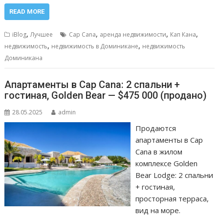
ac
m
h
e
т
e
ai
at
ss
п
READ MORE
b
l
s
e
р
,
,
,
,
iBlog
Лучшее
Cap Cana
аренда недвижимости
Кап Кана
o
A
n
а
,
,
недвижимость
недвижимость в Доминикане
недвижимость
o
p
g
в
Доминикана
k
p
er
и
Апартаменты в Cap Cana: 2 спальни +
т
гостиная, Golden Bear — $475 000 (продано)
ь
28.05.2025
admin
Продаются
апартаменты в Cap
Cana в жилом
комплексе Golden
Bear Lodge: 2 спальни
+ гостиная,
просторная терраса,
вид на море.