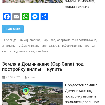
видом на марину,
новая техника
F
E
W
M
О
ac
m
h
e
т
e
ai
at
ss
п
READ MORE
b
l
s
e
р
,
,
,
Аренда
Aquamarina
Cap Cana
апартаменты в доминикане
o
A
n
а
,
,
апартаменты Доминикана
аренда жилья в Доминикане
аренда
,
o
p
g
в
квартир в доминикане
Кап Кана
k
p
er
и
Земля в Доминикане (Cap Cana) под
т
постройку виллы — купить
ь
28.01.2026
admin
Продается земля в
Доминикане под
постройку виллы в
привилегированном