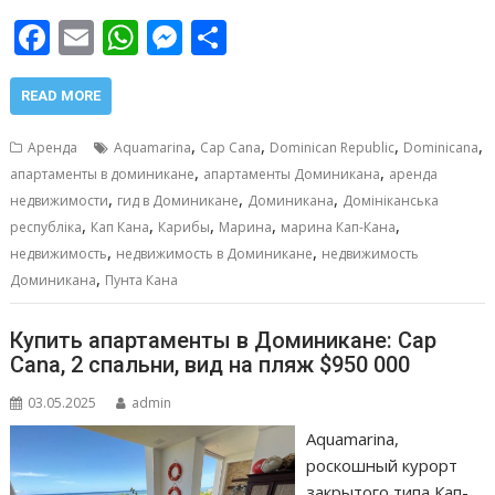
F
E
W
M
О
ac
m
h
e
т
e
ai
at
ss
п
READ MORE
b
l
s
e
р
,
,
,
,
Аренда
Aquamarina
Cap Cana
Dominican Republic
Dominicana
o
A
n
а
,
,
апартаменты в доминикане
апартаменты Доминикана
аренда
,
,
,
o
p
g
в
недвижимости
гид в Доминикане
Доминикана
Домініканська
,
,
,
,
,
республіка
Кап Кана
Карибы
Марина
марина Кап-Кана
k
p
er
и
,
,
недвижимость
недвижимость в Доминикане
недвижимость
т
,
Доминикана
Пунта Кана
ь
Купить апартаменты в Доминикане: Cap
Cana, 2 спальни, вид на пляж $950 000
03.05.2025
admin
Aquamarina,
роскошный курорт
закрытого типа Кап-