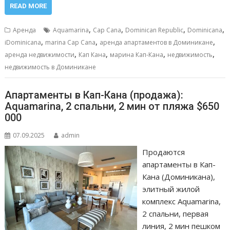
e
ai
at
ss
п
READ MORE
b
l
s
e
р
,
,
,
,
Аренда
Aquamarina
Cap Cana
Dominican Republic
Dominicana
o
A
n
а
,
,
,
iDominicana
marina Cap Cana
аренда апартаментов в Доминикане
,
,
,
,
o
p
g
в
аренда недвижимости
Кап Кана
марина Кап-Кана
недвижимость
недвижимость в Доминикане
k
p
er
и
т
Апартаменты в Кап-Кана (продажа):
ь
Aquamarina, 2 спальни, 2 мин от пляжа $650
000
07.09.2025
admin
Продаются
апартаменты в Кап-
Кана (Доминикана),
элитный жилой
комплекс Aquamarina,
2 спальни, первая
линия, 2 мин пешком