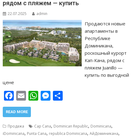
ь
рядом с пляжем — купить
22.07.2025
admin
Продаются новые
апартаменты в
Республике
Доминикана,
роскошный курорт
Кап-Кана, рядом с
пляжем Juanillo —
купить по выгодной
цене
F
E
W
M
О
ac
m
h
e
т
e
ai
at
ss
п
READ MORE
b
l
s
e
р
,
,
,
Продажа
Cap Cana
Dominican Republic
Dominicana
o
A
n
а
,
,
,
,
iDominicana
Punta Cana
republica Dominicana
АйДоминикана