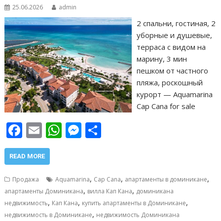
25.06.2026
admin
2 спальни, гостиная, 2
уборные и душевые,
терраса с видом на
марину, 3 мин
пешком от частного
пляжа, роскошный
курорт — Aquamarina
Cap Cana for sale
F
E
W
M
О
ac
m
h
e
т
e
ai
at
ss
п
READ MORE
b
l
s
e
р
,
,
,
Продажа
Aquamarina
Cap Cana
апартаменты в доминикане
o
A
n
а
,
,
апартаменты Доминикана
вилла Кап Кана
доминикана
,
,
,
o
p
g
в
недвижимость
Кап Кана
купить апартаменты в Доминикане
,
недвижимость в Доминикане
недвижимость Доминикана