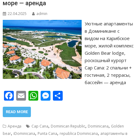
море — аренда
22.04.2025
admin
Уютные апартаменты
в Доминикане с
видом на Карибское
море, жилой комплекс
Golden Bear lodge,
роскошный курорт
Cap Cana: 2 спальни +
гостиная, 2 террасы,
бассейн — аренда
F
E
W
M
О
ac
m
h
e
т
e
ai
at
ss
п
READ MORE
b
l
s
e
р
,
,
,
Аренда
Cap Cana
Dominican Republic
Dominicana
Golden
o
A
n
а
,
,
,
,
bear
iDominicana
Punta Cana
republica Dominicana
апартаменты в