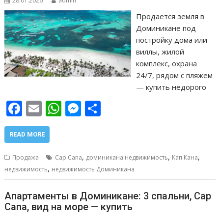
28.01.2026
admin
Продается земля в
Доминикане под
постройку дома или
виллы, жилой
комплекс, охрана
24/7, рядом с пляжем
— купить недорого
F
E
W
M
О
ac
m
h
e
т
e
ai
at
ss
п
READ MORE
b
l
s
e
р
,
,
,
Продажа
Cap Cana
доминикана недвижимость
Кап Кана
o
A
n
а
,
недвижимость
недвижимость Доминикана
o
p
g
в
Апартаменты в Доминикане: 3 спальни, Cap
k
p
er
и
Cana, вид на море — купить
т