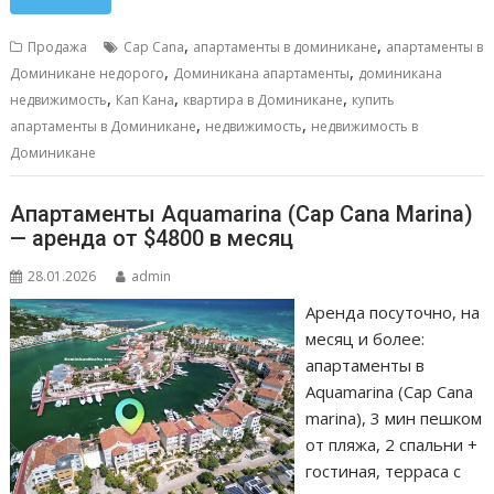
e
ai
at
ss
п
b
l
s
e
р
,
,
Продажа
Cap Cana
апартаменты в доминикане
апартаменты в
o
A
n
а
,
,
Доминикане недорого
Доминикана апартаменты
доминикана
,
,
,
o
p
g
в
недвижимость
Кап Кана
квартира в Доминикане
купить
,
,
апартаменты в Доминикане
недвижимость
недвижимость в
k
p
er
и
Доминикане
т
ь
Апартаменты Aquamarina (Cap Cana Marina)
— аренда от $4800 в месяц
28.01.2026
admin
Аренда посуточно, на
месяц и более:
апартаменты в
Aquamarina (Cap Cana
marina), 3 мин пешком
от пляжа, 2 спальни +
гостиная, терраса с