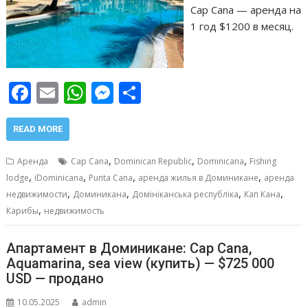
Cap Cana — аренда на
1 год $1200 в месяц.
F
E
W
M
О
ac
m
h
e
т
e
ai
at
ss
п
READ MORE
b
l
s
e
р
,
,
,
Аренда
Cap Cana
Dominican Republic
Dominicana
Fishing
o
A
n
а
,
,
,
,
lodge
iDominicana
Punta Cana
аренда жилья в Доминикане
аренда
,
,
,
,
o
p
g
в
недвижимости
Доминикана
Домініканська республіка
Кап Кана
,
Карибы
недвижимость
k
p
er
и
т
Апартамент в Доминикане: Cap Cana,
ь
Aquamarina, sea view (купить) — $725 000
USD — продано
10.05.2025
admin