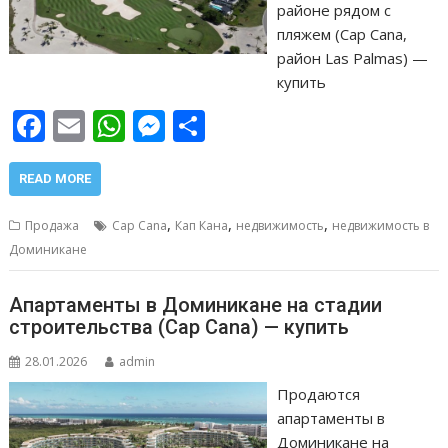
районе рядом с
пляжем (Cap Cana,
район Las Palmas) —
купить
F
E
W
M
О
ac
m
h
e
т
e
ai
at
ss
п
READ MORE
b
l
s
e
р
,
,
,
Продажа
Cap Cana
Кап Кана
недвижимость
недвижимость в
o
A
n
а
Доминикане
o
p
g
в
Апартаменты в Доминикане на стадии
k
p
er
и
строительства (Cap Cana) — купить
т
28.01.2026
admin
ь
Продаются
апартаменты в
Доминикане на