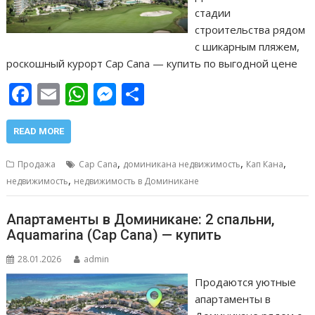
стадии
строительства рядом
с шикарным пляжем,
роскошный курорт Cap Cana — купить по выгодной цене
F
E
W
M
О
ac
m
h
e
т
e
ai
at
ss
п
READ MORE
b
l
s
e
р
,
,
,
Продажа
Cap Cana
доминикана недвижимость
Кап Кана
o
A
n
а
,
недвижимость
недвижимость в Доминикане
o
p
g
в
Апартаменты в Доминикане: 2 спальни,
k
p
er
и
Aquamarina (Cap Cana) — купить
т
28.01.2026
admin
ь
Продаются уютные
апартаменты в