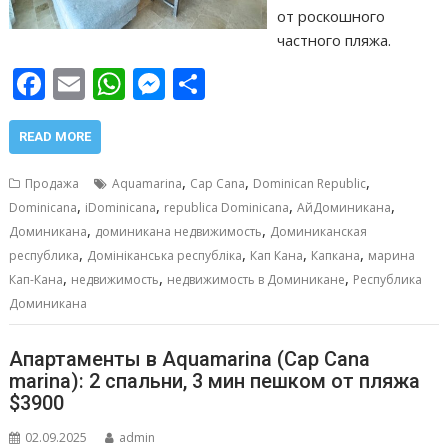
от роскошного
частного пляжа.
F
E
W
M
О
ac
m
h
e
т
e
ai
at
ss
п
READ MORE
b
l
s
e
р
,
,
,
Продажа
Aquamarina
Cap Cana
Dominican Republic
o
A
n
а
,
,
,
,
Dominicana
iDominicana
republica Dominicana
АйДоминикана
,
,
o
p
g
в
Доминикана
доминикана недвижимость
Доминиканская
,
,
,
,
республика
Домініканська республіка
Кап Кана
Капкана
марина
k
p
er
и
,
,
,
Кап-Кана
недвижимость
недвижимость в Доминикане
Республика
т
Доминикана
ь
Апартаменты в Aquamarina (Cap Cana
marina): 2 спальни, 3 мин пешком от пляжа
$3900
02.09.2025
admin