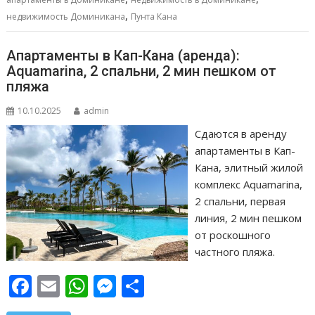
т
,
недвижимость Доминикана
Пунта Кана
ь
Апартаменты в Кап-Кана (аренда):
Aquamarina, 2 спальни, 2 мин пешком от
пляжа
10.10.2025
admin
Сдаются в аренду
апартаменты в Кап-
Кана, элитный жилой
комплекс Aquamarina,
2 спальни, первая
линия, 2 мин пешком
от роскошного
частного пляжа.
F
E
W
M
О
ac
m
h
e
т