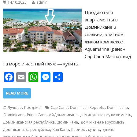
14.10.2025
admin
ь
Продаються
апартаменты в
Доминикане 3
спальни, элитном
жилом комплексе
Aquamarina (район
Cap Cana Marina): вид
на море и частный пляж — купить.
F
E
W
M
О
ac
m
h
e
т
e
ai
at
ss
п
READ MORE
b
l
s
e
р
,
,
,
,
Лучшее
Продажа
Cap Cana
Dominican Republic
Dominicana
o
A
n
а
,
,
,
,
iDominicana
Punta Cana
АйДоминикана
доминикана недвижимость
,
,
,
o
p
g
в
Доминиканская республика
Домінікана
Домінікана нерухомість
,
,
,
,
Домініканська республіка
Кап Кана
Карибы
купить
купить
k
p
er
и
,
,
апартаменты в Доминикане
недвижимость в Доминикане