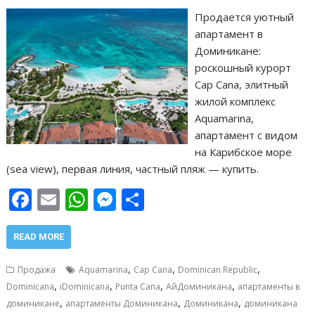
Продается уютный
апартамент в
Доминикане:
роскошный курорт
Cap Cana, элитный
жилой комплекс
Aquamarina,
апартамент с видом
на Карибское море
(sea view), первая линия, частный пляж — купить.
F
E
W
M
О
ac
m
h
e
т
e
ai
at
ss
п
READ MORE
b
l
s
e
р
,
,
,
Продажа
Aquamarina
Cap Cana
Dominican Republic
o
A
n
а
,
,
,
,
Dominicana
iDominicana
Punta Cana
АйДоминикана
апартаменты в
,
,
,
o
p
g
в
доминикане
апартаменты Доминикана
Доминикана
доминикана