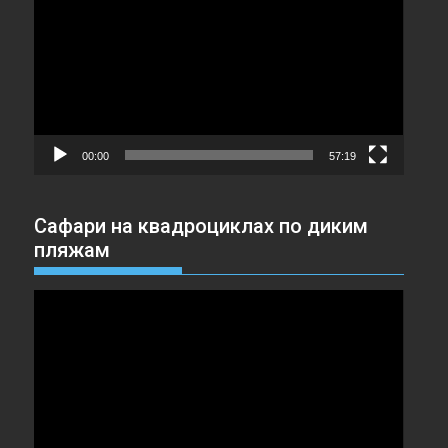
00:00
57:19
Сафари на квадроциклах по диким
пляжам
Видеоплеер