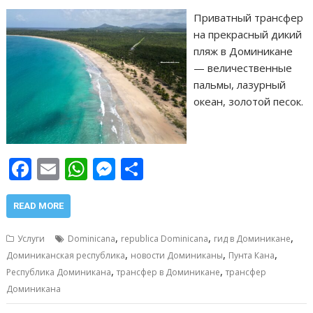
Приватный трансфер
на прекрасный дикий
пляж в Доминикане
— величественные
пальмы, лазурный
океан, золотой песок.
F
E
W
M
О
ac
m
h
e
т
e
ai
at
ss
п
READ MORE
b
l
s
e
р
,
,
,
Услуги
Dominicana
republica Dominicana
гид в Доминикане
o
A
n
а
,
,
,
Доминиканская республика
новости Доминиканы
Пунта Кана
,
,
o
p
g
в
Республика Доминикана
трансфер в Доминикане
трансфер
Доминикана
k
p
er
и