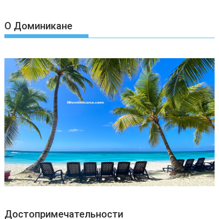
т
ь
О Доминикане
Достопримечательности