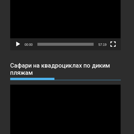
00:00
57:19
Сафари на квадроциклах по диким
пляжам
Видеоплеер