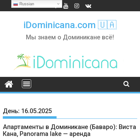
Skip
Russian
to
content
iDominicana.com 🇺🇦
Мы знаем о Доминикане всё!
День:
16.05.2025
Апартаменты в Доминикане (Баваро): Виста
Кана, Panorama lake — аренда