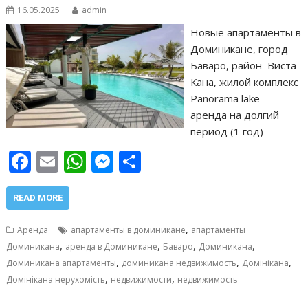
16.05.2025
admin
Новые апартаменты в
Доминикане, город
Баваро, район Виста
Кана, жилой комплекс
Panorama lake —
аренда на долгий
период (1 год)
F
E
W
M
О
ac
m
h
e
т
e
ai
at
ss
п
READ MORE
b
l
s
e
р
,
Аренда
апартаменты в доминикане
апартаменты
o
A
n
а
,
,
,
,
Доминикана
аренда в Доминикане
Баваро
Доминикана
,
,
,
o
p
g
в
Доминикана апартаменты
доминикана недвижимость
Домінікана
,
,
Домінікана нерухомість
недвижимости
недвижимость
k
p
er
и