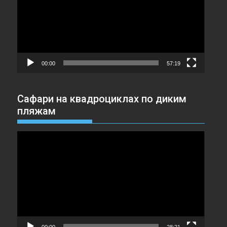
00:00
57:19
Сафари на квадроциклах по диким
пляжам
Видеоплеер
00:00
28:21