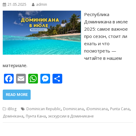
21.05.2025
admin
Республика
Доминикана в июле
2025: самое важное
про сезон, стоит ли
ехать и что
посмотреть —
читайте в нашем
материале.
F
E
W
M
О
ac
m
h
e
т
e
ai
at
ss
п
READ MORE
b
l
s
e
р
,
,
,
,
iBlog
Dominican Republic
Dominicana
iDominicana
Punta Cana
o
A
n
а
,
,
Домінікана
Пунта Кана
экскурсии в Доминикане
o
p
g
в