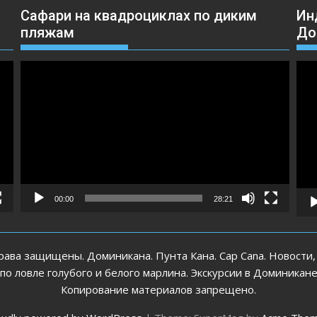
Сафари на квадроциклах по диким
Ин
пляжам
До
Видеоплеер
Вид
00:00
28:21
рава защищены. Доминикана. Пунта Кана. Cap Cana. Новости,
 ловле голубого и белого марлина. Экскурсии в Доминикан
Копирование материалов запрещено.