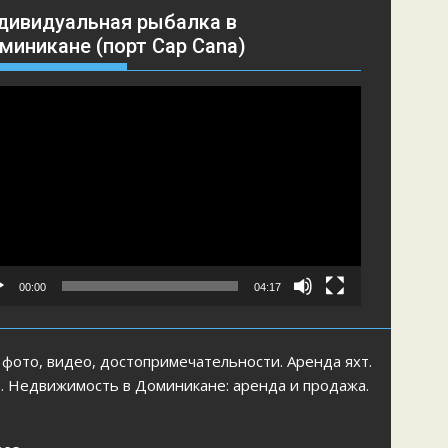
дивидуальная рыбалка в
миникане (порт Cap Cana)
еоплеер
00:00
04:17
 фото, видео, достопримечательности. Аренда яхт.
е. Недвижимость в Доминикане: аренда и продажа.