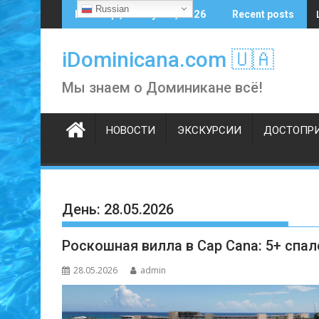
Skip
Russian
Пятница, 7 августа, 2026
Recent posts
to
content
iDominicana.com 🇺🇦
Мы знаем о Доминикане всё!
НОВОСТИ
ЭКСКУРСИИ
ДОСТОПР
День:
28.05.2026
Роскошная вилла в Cap Cana: 5+ спале
28.05.2026
admin