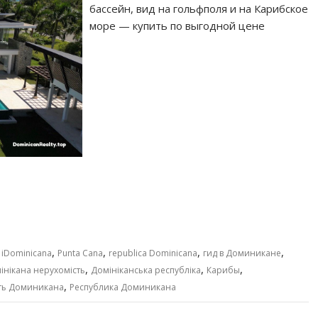
бассейн, вид на гольфполя и на Карибское
море — купить по выгодной цене
,
,
,
,
,
iDominicana
Punta Cana
republica Dominicana
гид в Доминикане
,
,
,
інікана нерухомість
Домініканська республіка
Карибы
,
ть Доминикана
Республика Доминикана