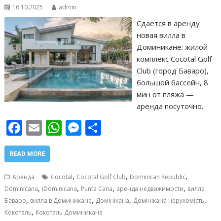
16.10.2025
admin
Сдается в аренду
новая вилла в
Доминикане: жилой
комплекс Cocotal Golf
Club (город Баваро),
большой бассейн, 8
мин от пляжа —
аренда посуточно.
F
E
W
M
О
ac
m
h
e
т
e
ai
at
ss
п
READ MORE
b
l
s
e
р
,
,
,
Аренда
Cocotal
Cocotal Golf Club
Dominican Republic
o
A
n
а
,
,
,
,
Dominicana
iDominicana
Punta Cana
аренда недвижимости
вилла
,
,
,
,
o
p
g
в
Баваро
вилла в Доминикане
Домінікана
Домінікана нерухомість
,
Кокоталь
Кокоталь Доминикана