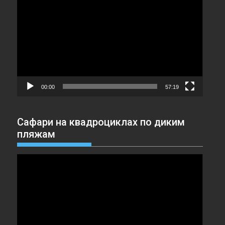
00:00
57:19
Сафари на квадроциклах по диким
пляжам
Видеоплеер