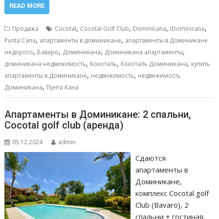
e
ai
at
ss
п
READ MORE
b
l
s
e
р
,
,
,
,
Продажа
Cocotal
Cocotal Golf Club
Dominicana
iDominicana
o
A
n
а
,
,
Punta Cana
апартаменты в доминикане
апартаменты в Доминикане
,
,
,
,
o
p
g
в
недорого
Баваро
Доминикана
Доминикана апартаменты
,
,
,
доминикана недвижимость
Кокоталь
Кокоталь Доминикана
купить
k
p
er
и
,
,
апартаменты в Доминикане
недвижимость
недвижимость
т
,
Доминикана
Пунта Кана
ь
Апартаменты в Доминикане: 2 спальни,
Cocotal golf club (аренда)
05.12.2024
admin
Сдаются
апартаменты в
Доминикане,
комплекс Сocotal golf
Club (Bavaro), 2
спальни + гостиная,