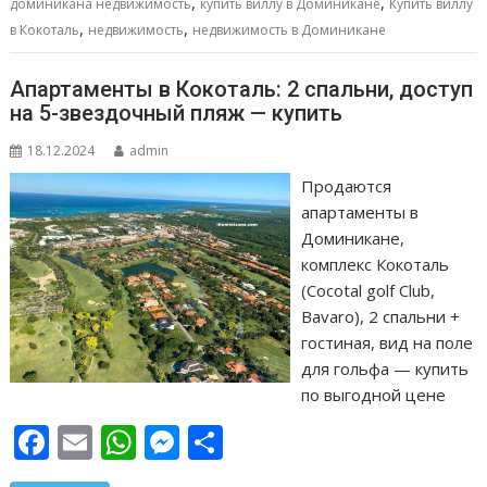
,
,
o
p
g
в
доминикана недвижимость
купить виллу в Доминикане
Купить виллу
,
,
в Кокоталь
недвижимость
недвижимость в Доминикане
k
p
er
и
т
Апартаменты в Кокоталь: 2 спальни, доступ
ь
на 5-звездочный пляж — купить
18.12.2024
admin
Продаются
апартаменты в
Доминикане,
комплекс Кокоталь
(Сocotal golf Club,
Bavaro), 2 спальни +
гостиная, вид на поле
для гольфа — купить
по выгодной цене
F
E
W
M
О
ac
m
h
e
т