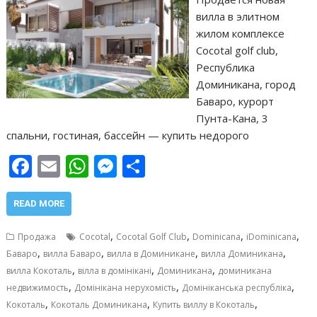
вилла в элитном
жилом комплексе
Cocotal golf club,
Республика
Доминикана, город
Баваро, курорт
Пунта-Кана, 3
спальни, гостиная, бассейн — купить недорого
F
E
W
M
О
ac
m
h
e
т
e
ai
at
ss
п
READ MORE
b
l
s
e
р
,
,
,
,
Продажа
Cocotal
Cocotal Golf Club
Dominicana
iDominicana
o
A
n
а
,
,
,
,
Баваро
вилла Баваро
вилла в Доминикане
вилла Доминикана
,
,
,
o
p
g
в
вилла Кокоталь
вілла в домінікані
Доминикана
доминикана
,
,
,
недвижимость
Домінікана нерухомість
Домініканська республіка
k
p
er
и
,
,
,
Кокоталь
Кокоталь Доминикана
Купить виллу в Кокоталь