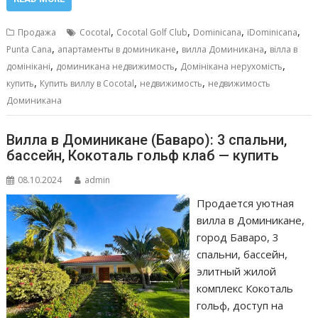
e
ai
at
ss
п
b
l
s
e
р
,
,
,
,
Продажа
Cocotal
Cocotal Golf Club
Dominicana
iDominicana
o
A
n
а
,
,
,
Punta Cana
апартаменты в доминикане
вилла Доминикана
вілла в
,
,
,
o
p
g
в
домінікані
доминикана недвижимость
Домінікана нерухомість
,
,
,
купить
Купить виллу в Cocotal
недвижимость
недвижимость
k
p
er
и
Доминикана
т
ь
Вилла в Доминикане (Баваро): 3 спальни,
бассейн, Кокоталь гольф клаб — купить
08.10.2024
admin
Продается уютная
вилла в Доминикане,
город Баваро, 3
спальни, бассейн,
элитный жилой
комплекс Кокоталь
гольф, доступ на