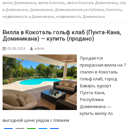
,
,
,
вилла Доминикана
вилла Кокоталь
вилла Кокоталь Доминикана
гид
k
p
er
и
,
,
,
,
в Доминикане
Доминикана
Доминиканская республика
Кокоталь
т
,
недвижимость в Доминикане
недвижимость Доминикана
ь
Вилла в Кокоталь гольф клаб (Пунта-Кана,
Доминикана) — купить (продано)
03.06.2024
admin
Продается
прекрасная вилла на 7
спален в Кокоталь
гольф клаб, город
Баваро, курорт
Пунта-Кана,
Республика
Доминикана —
купить виллу по
выгодной цене рядом с пляжем