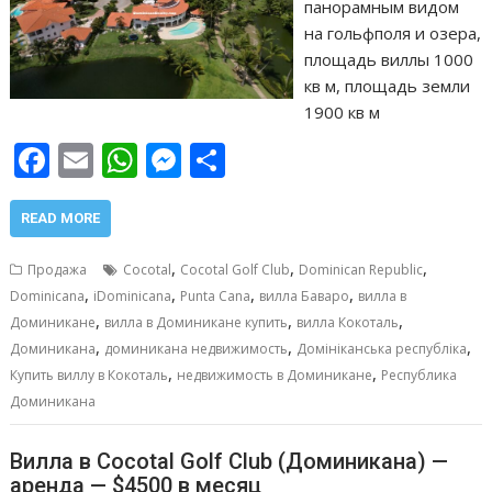
панорамным видом
на гольфполя и озера,
площадь виллы 1000
кв м, площадь земли
1900 кв м
F
E
W
M
О
ac
m
h
e
т
e
ai
at
ss
п
READ MORE
b
l
s
e
р
,
,
,
Продажа
Cocotal
Cocotal Golf Club
Dominican Republic
o
A
n
а
,
,
,
,
Dominicana
iDominicana
Punta Cana
вилла Баваро
вилла в
,
,
,
o
p
g
в
Доминикане
вилла в Доминикане купить
вилла Кокоталь
,
,
,
Доминикана
доминикана недвижимость
Домініканська республіка
k
p
er
и
,
,
Купить виллу в Кокоталь
недвижимость в Доминикане
Республика
т
Доминикана
ь
Вилла в Cocotal Golf Club (Доминикана) —
аренда — $4500 в месяц