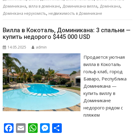
o
p
g
в
,
,
,
,
Доминикана
вілла в домінікані
Доминикана вилла
Домінікана
k
p
er
и
,
Домінікана нерухомість
недвижимость в Доминикане
т
ь
Вилла в Кокоталь, Доминикана: 3 спальни —
купить недорого $445 000 USD
14.05.2025
admin
Продается уютная
вилла в Кокоталь
гольф клаб, город
Баваро, Республика
Доминикана —
купить виллу в
Доминикане
недорого рядом с
пляжем
F
E
W
M
О