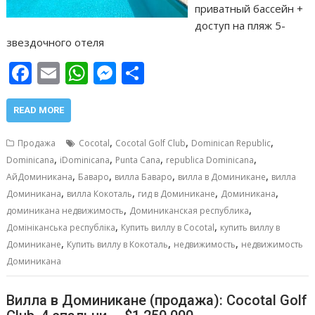
приватный бассейн +
доступ на пляж 5-
звездочного отеля
F
E
W
M
О
ac
m
h
e
т
e
ai
at
ss
п
READ MORE
b
l
s
e
р
,
,
,
Продажа
Cocotal
Cocotal Golf Club
Dominican Republic
o
A
n
а
,
,
,
,
Dominicana
iDominicana
Punta Cana
republica Dominicana
,
,
,
,
o
p
g
в
АйДоминикана
Баваро
вилла Баваро
вилла в Доминикане
вилла
,
,
,
,
Доминикана
вилла Кокоталь
гид в Доминикане
Доминикана
k
p
er
и
,
,
доминикана недвижимость
Доминиканская республика
т
,
,
Домініканська республіка
Купить виллу в Cocotal
купить виллу в
,
,
,
ь
Доминикане
Купить виллу в Кокоталь
недвижимость
недвижимость
Доминикана
Вилла в Доминикане (продажа): Cocotal Golf