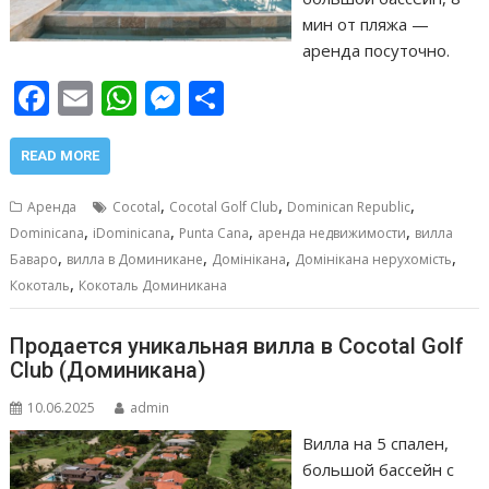
мин от пляжа —
аренда посуточно.
F
E
W
M
О
ac
m
h
e
т
e
ai
at
ss
п
READ MORE
b
l
s
e
р
,
,
,
Аренда
Cocotal
Cocotal Golf Club
Dominican Republic
o
A
n
а
,
,
,
,
Dominicana
iDominicana
Punta Cana
аренда недвижимости
вилла
,
,
,
,
o
p
g
в
Баваро
вилла в Доминикане
Домінікана
Домінікана нерухомість
,
Кокоталь
Кокоталь Доминикана
k
p
er
и
т
Продается уникальная вилла в Cocotal Golf
ь
Club (Доминикана)
10.06.2025
admin
Вилла на 5 спален,
большой бассейн с