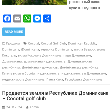
роскошный пляж —
купить недорого
F
E
W
M
О
ac
m
h
e
т
e
ai
at
ss
п
READ MORE
b
l
s
e
р
,
,
,
Продажа
Cocotal
Cocotal Golf Club
Dominican Republic
o
A
n
а
,
,
,
,
Dominicana
iDominicana
republica Dominicana
вилла Баваро
вилла
,
,
,
o
p
g
в
Кокоталь
вилла Кокоталь Доминикана
гид в Доминикане
,
,
Доминикана
доминикана недвижимость
Доминиканская
k
p
er
и
,
,
,
республика
Домінікана нерухомість
Домініканська республіка
т
,
,
,
Купить виллу в Cocotal
недвижимость
недвижимость в Доминикане
,
,
ь
недвижимость Доминикана
Пунта Кана
Республика Доминикана
Продается земля в Республике Доминикана
– Cocotal golf club
24.08.2024
admin