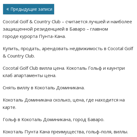
т
Навигация
Предыдущие записи
ь
по
Cocotal Golf & Country Club – считается лучшей и наиболее
записям
защищенной резиденцией в Баваро – главном
городе
курорта Пунта-Кана
.
Купить, продать, арендовать недвижимость в Cocotal Golf
& Country Club.
Cocotal Golf Club вилла цена. Кокоталь Гольф и каунтри
клаб апартаменты цена.
Снять виллу в Кокоталь Доминикана.
Кокоталь Доминикана сколько, цена, где находится на
карте.
Гольф в Кокоталь Доминикана, город Баваро.
Кокоталь Пунта Кана преимущества, гольф-поля, виллы.