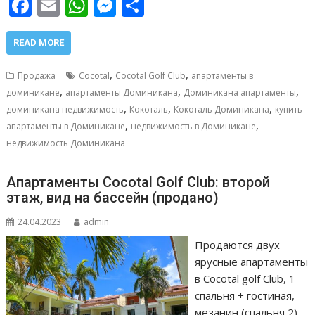
F
E
W
M
О
ac
m
h
e
т
e
ai
at
ss
п
READ MORE
b
l
s
e
р
,
,
Продажа
Cocotal
Cocotal Golf Club
апартаменты в
o
A
n
а
,
,
,
доминикане
апартаменты Доминикана
Доминикана апартаменты
,
,
,
o
p
g
в
доминикана недвижимость
Кокоталь
Кокоталь Доминикана
купить
,
,
апартаменты в Доминикане
недвижимость в Доминикане
k
p
er
и
недвижимость Доминикана
т
ь
Апартаменты Cocotal Golf Club: второй
этаж, вид на бассейн (продано)
24.04.2023
admin
Продаются двух
ярусные апартаменты
в Сocotal golf Club, 1
спальня + гостиная,
мезанин (спальня 2),