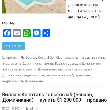
дополнительная
маленькая спальня —
аренда на долгий
период
F
E
W
M
О
ac
m
h
e
т
e
ai
at
ss
п
READ MORE
b
l
s
e
р
,
,
,
Аренда
Cocotal
Cocotal Golf Club
апартаменты в доминикане
o
A
n
а
,
,
,
апартаменты Доминикана
аренда Баваро
аренда в Доминикане
,
,
o
p
g
в
аренда недвижимости
Доминикана апартаменты
Кокоталь
,
,
,
Доминикана
недвижимость
недвижимость в Доминикане
k
p
er
и
недвижимость Доминикана
т
ь
Вилла в Кокоталь гольф клаб (Баваро,
Доминикана) — купить $1 290 000 — продано
25.10.2024
admin