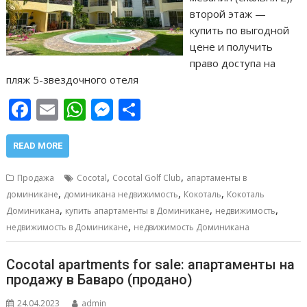
второй этаж —
купить по выгодной
цене и получить
право доступа на
пляж 5-звездочного отеля
F
E
W
M
О
ac
m
h
e
т
e
ai
at
ss
п
READ MORE
b
l
s
e
р
,
,
Продажа
Cocotal
Cocotal Golf Club
апартаменты в
o
A
n
а
,
,
,
доминикане
доминикана недвижимость
Кокоталь
Кокоталь
,
,
,
o
p
g
в
Доминикана
купить апартаменты в Доминикане
недвижимость
,
недвижимость в Доминикане
недвижимость Доминикана
k
p
er
и
т
Сocotal apartments for sale: апартаменты на
ь
продажу в Баваро (продано)
24.04.2023
admin