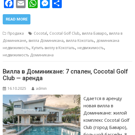
F
E
W
M
О
ac
m
h
e
т
e
ai
at
ss
п
READ MORE
b
l
s
e
р
,
,
,
Продажа
Cocotal
Cocotal Golf Club
вилла Баваро
вилла в
o
A
n
а
,
,
,
Доминикане
вилла Доминикана
вилла Кокоталь
доминикана
,
,
,
o
p
g
в
недвижимость
Купить виллу в Кокоталь
недвижимость
недвижимость Доминикана
k
p
er
и
т
Вилла в Доминикане: 7 спален, Cocotal Golf
ь
Club — аренда
16.10.2025
admin
Сдается в аренду
новая вилла в
Доминикане: жилой
комплекс Cocotal Golf
Club (город Баваро),
большой бассейн, 8