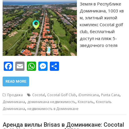
Земля в Республике
Доминикана, 1003 кв
м, элитный жилой
комплекс Cocotal golf
club, бесплатный
доступ на пляж 5-
зведочного отеля
F
E
W
M
О
ac
m
h
e
т
e
ai
at
ss
п
READ MORE
b
l
s
e
р
,
,
,
,
Продажа
Cocotal
Cocotal Golf Club
iDominicana
Punta Cana
o
A
n
а
,
,
,
Доминикана
доминикана недвижимость
Кокоталь
Кокоталь
,
o
p
g
в
Доминикана
недвижимость в Доминикане
k
p
er
и
Аренда виллы Brisas в Доминикане: Cocotal