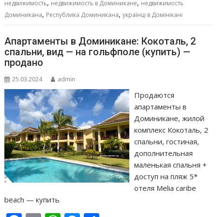
т
,
,
недвижимость
недвижимость в Доминикане
недвижимость
,
,
ь
Доминикана
Республика Доминикана
українці в Домінікані
Апартаменты в Доминикане: Кокоталь, 2
спальни, вид — на гольфполе (купить) —
продано
25.03.2024
admin
Продаются
апартаменты в
Доминикане, жилой
комплекс Кокоталь, 2
спальни, гостиная,
дополнительная
маленькая спальня +
доступ на пляж 5*
отеля Melia caribe
beach — купить