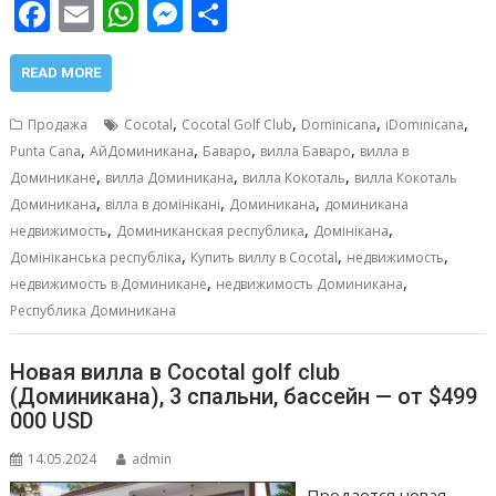
F
E
W
M
О
ac
m
h
e
т
e
ai
at
ss
п
READ MORE
b
l
s
e
р
,
,
,
,
Продажа
Cocotal
Cocotal Golf Club
Dominicana
iDominicana
o
A
n
а
,
,
,
,
Punta Cana
АйДоминикана
Баваро
вилла Баваро
вилла в
,
,
,
o
p
g
в
Доминикане
вилла Доминикана
вилла Кокоталь
вилла Кокоталь
,
,
,
Доминикана
вілла в домінікані
Доминикана
доминикана
k
p
er
и
,
,
,
недвижимость
Доминиканская республика
Домінікана
т
,
,
,
Домініканська республіка
Купить виллу в Cocotal
недвижимость
,
,
ь
недвижимость в Доминикане
недвижимость Доминикана
Республика Доминикана
Новая вилла в Cocotal golf club
(Доминикана), 3 спальни, бассейн — от $499
000 USD
14.05.2024
admin
Продается новая