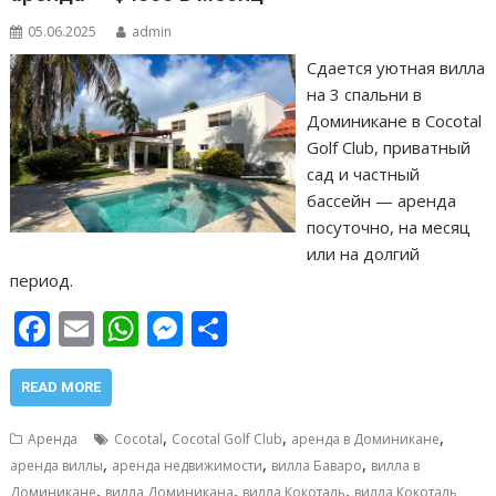
05.06.2025
admin
Сдается уютная вилла
на 3 спальни в
Доминикане в Cocotal
Golf Club, приватный
сад и частный
бассейн — аренда
посуточно, на месяц
или на долгий
период.
F
E
W
M
О
ac
m
h
e
т
e
ai
at
ss
п
READ MORE
b
l
s
e
р
,
,
,
Аренда
Cocotal
Cocotal Golf Club
аренда в Доминикане
o
A
n
а
,
,
,
аренда виллы
аренда недвижимости
вилла Баваро
вилла в
,
,
,
Доминикане
вилла Доминикана
вилла Кокоталь
вилла Кокоталь