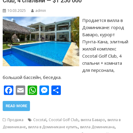
Club, 4 спальни — $1 250 000
10.03.2025
admin
Продается вилла в
Доминикане: город
Баваро, курорт
Пунта-Кана, элитный
жилой комплекс
Cocotal Golf Club, 4
спальни + комната
для персонала,
большой бассейн, беседка.
F
E
W
M
О
ac
m
h
e
т
e
ai
at
ss
п
READ MORE
b
l
s
e
р
,
,
,
Продажа
Cocotal
Cocotal Golf Club
вилла Баваро
вилла в
o
A
n
а
,
,
,
Доминикане
вилла в Доминикане купить
вилла Доминикана