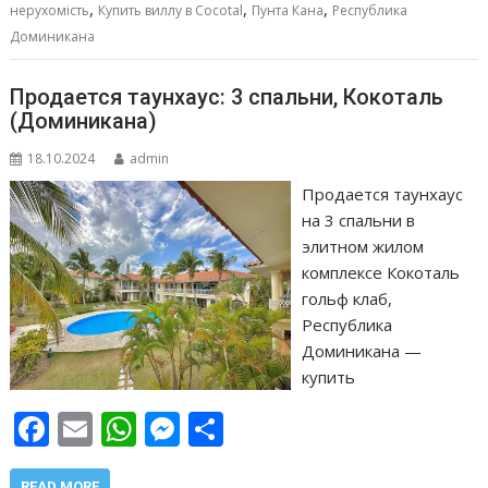
k
p
er
и
,
,
,
нерухомість
Купить виллу в Cocotal
Пунта Кана
Республика
т
Доминикана
ь
Продается таунхаус: 3 спальни, Кокоталь
(Доминикана)
18.10.2024
admin
Продается таунхаус
на 3 спальни в
элитном жилом
комплексе Кокоталь
гольф клаб,
Республика
Доминикана —
купить
F
E
W
M
О
ac
m
h
e
т
READ MORE