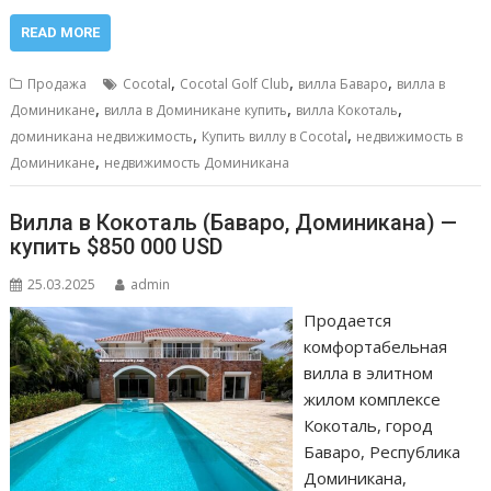
ac
m
h
e
т
e
ai
at
ss
п
READ MORE
b
l
s
e
р
,
,
,
Продажа
Cocotal
Cocotal Golf Club
вилла Баваро
вилла в
o
A
n
а
,
,
,
Доминикане
вилла в Доминикане купить
вилла Кокоталь
,
,
o
p
g
в
доминикана недвижимость
Купить виллу в Cocotal
недвижимость в
,
Доминикане
недвижимость Доминикана
k
p
er
и
т
Вилла в Кокоталь (Баваро, Доминикана) —
ь
купить $850 000 USD
25.03.2025
admin
Продается
комфортабельная
вилла в элитном
жилом комплексе
Кокоталь, город
Баваро, Республика
Доминикана,