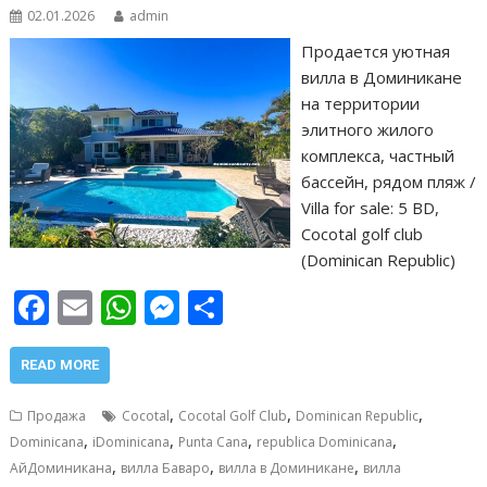
02.01.2026
admin
Продается уютная
вилла в Доминикане
на территории
элитного жилого
комплекса, частный
бассейн, рядом пляж /
Villa for sale: 5 BD,
Cocotal golf club
(Dominican Republic)
F
E
W
M
О
ac
m
h
e
т
e
ai
at
ss
п
READ MORE
b
l
s
e
р
,
,
,
Продажа
Cocotal
Cocotal Golf Club
Dominican Republic
o
A
n
а
,
,
,
,
Dominicana
iDominicana
Punta Cana
republica Dominicana
,
,
,
o
p
g
в
АйДоминикана
вилла Баваро
вилла в Доминикане
вилла