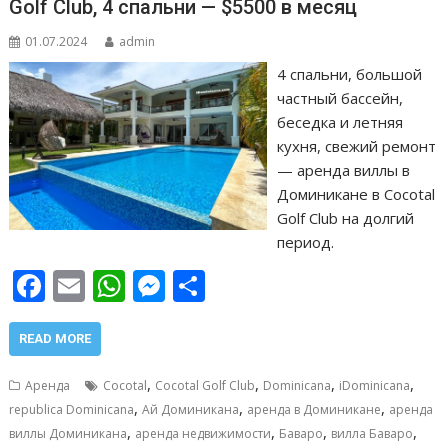
т
Golf Club, 4 спальни — $5500 в месяц
ь
01.07.2024
admin
4 спальни, большой
частный бассейн,
беседка и летняя
кухня, свежий ремонт
— аренда виллы в
Доминикане в Cocotal
Golf Club на долгий
период.
F
E
W
M
О
ac
m
h
e
т
e
ai
at
ss
п
READ MORE
b
l
s
e
р
,
,
,
,
Аренда
Cocotal
Cocotal Golf Club
Dominicana
iDominicana
o
A
n
а
,
,
,
republica Dominicana
Ай Доминикана
аренда в Доминикане
аренда
,
,
,
,
o
p
g
в
виллы Доминикана
аренда недвижимости
Баваро
вилла Баваро