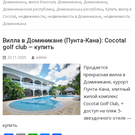
,
,
,
Доминикана
вилла Кокоталь Доминикана
Доминикана
k
p
er
и
,
,
Доминиканская республика
Домініканська республіка
Купить виллу в
т
,
,
,
Cocotal
недвижимости
недвижимость в Доминикане
недвижимость
ь
Доминикана
Вилла в Доминикане (Пунта-Кана): Cocotal
golf club — купить
23.11.2025
admin
Продается
прекрасная вилла в
Доминикане, курорт
Пунта-Кана, элитный
жилой комплекс
Cocotal Golf Club, +
доступ на пляж 5-
звездочного отеля —
купить