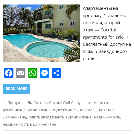
Апартаменты на
продажу: 1 спальня,
гостиная, второй
этаж — Сocotal
apartments for sale. +
бесплатный доступ на
пляж 5-звездочного
отеля.
F
E
W
M
О
ac
m
h
e
т
e
ai
at
ss
п
READ MORE
b
l
s
e
р
,
,
Продажа
Cocotal
Cocotal Golf Club
апартаменты в
o
A
n
а
,
,
,
доминикане
доминикана недвижимость
Кокоталь
Кокоталь
,
,
,
o
p
g
в
Доминикана
купить апартаменты в Доминикане
недвижимость
недвижимость в Доминикане
k
p
er
и