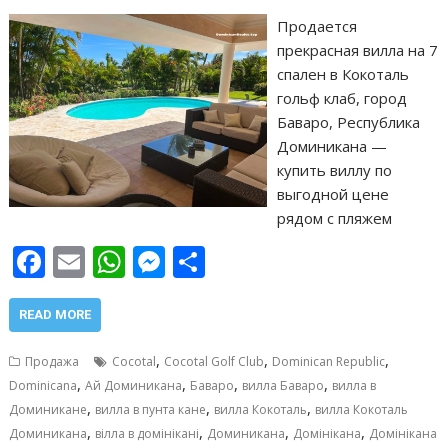
Продается
прекрасная вилла на 7
спален в Кокоталь
гольф клаб, город
Баваро, Республика
Доминикана —
купить виллу по
выгодной цене
рядом с пляжем
F
E
W
M
О
ac
m
h
e
т
e
ai
at
ss
п
READ MORE
b
l
s
e
р
,
,
,
Продажа
Cocotal
Cocotal Golf Club
Dominican Republic
o
A
n
а
,
,
,
,
Dominicana
Ай Доминикана
Баваро
вилла Баваро
вилла в
,
,
,
o
p
g
в
Доминикане
вилла в пунта кане
вилла Кокоталь
вилла Кокоталь
,
,
,
,
Доминикана
вілла в домінікані
Доминикана
Домінікана
Домінікана