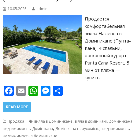
10.05.2025
admin
Продается
комфортабельная
вилла Hacienda в
Доминикане (Пунта-
Кана): 4 спальни,
роскошный курорт
Punta Cana Resort, 5
мин от пляжа —
купить
F
E
W
M
О
ac
m
h
e
т
e
ai
at
ss
п
READ MORE
b
l
s
e
р
,
,
Продажа
вилла в Доминикане
вілла в домінікані
доминикана
o
A
n
а
,
,
,
,
недвижимость
Домінікана
Домінікана нерухомість
недвижимость
недвижимость в Доминикане