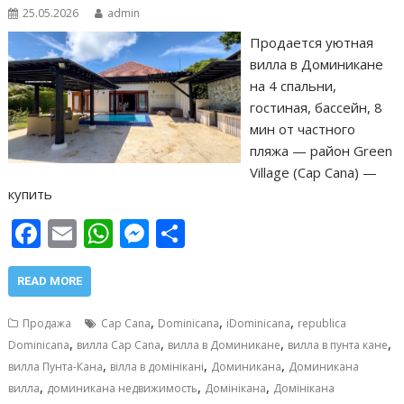
25.05.2026
admin
Продается уютная
вилла в Доминикане
на 4 спальни,
гостиная, бассейн, 8
мин от частного
пляжа — район Green
Village (Cap Cana) —
купить
F
E
W
M
О
ac
m
h
e
т
e
ai
at
ss
п
READ MORE
b
l
s
e
р
,
,
,
Продажа
Cap Cana
Dominicana
iDominicana
republica
o
A
n
а
,
,
,
,
Dominicana
вилла Cap Cana
вилла в Доминикане
вилла в пунта кане
,
,
,
o
p
g
в
вилла Пунта-Кана
вілла в домінікані
Доминикана
Доминикана
,
,
,
вилла
доминикана недвижимость
Домінікана
Домінікана