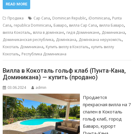
e
ai
at
ss
п
READ MORE
b
l
s
e
р
,
,
,
Продажа
Cap Cana
Dominican Republic
iDominicana
Punta
o
A
n
а
,
,
,
,
,
Cana
republica Dominicana
Баваро
вилла Cap Cana
вилла Баваро
,
,
,
,
o
p
g
в
вилла Кокоталь
вілла в домінікані
гид в Доминикане
Доминикана
,
,
,
Доминиканская республика
Домінікана
Домінікана нерухомість
k
p
er
и
,
,
Кокоталь Доминикана
Купить виллу в Кокоталь
купить виллу
т
,
Кокоталь
Республика Доминикана
ь
Вилла в Кокоталь гольф клаб (Пунта-Кана,
Доминикана) — купить (продано)
03.06.2024
admin
Продается
прекрасная вилла на 7
спален в Кокоталь
гольф клаб, город
Баваро, курорт
Пунта-Кана,