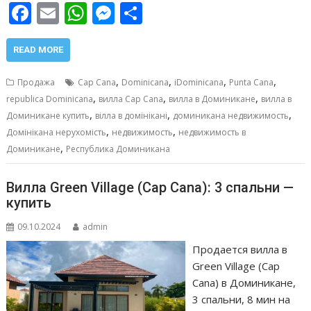
F
E
W
M
О
ac
m
h
e
т
e
ai
at
ss
п
READ MORE
b
l
s
e
р
,
,
,
,
Продажа
Cap Cana
Dominicana
iDominicana
Punta Cana
o
A
n
а
,
,
,
republica Dominicana
вилла Cap Cana
вилла в Доминикане
вилла в
,
,
,
o
p
g
в
Доминикане купить
вілла в домінікані
доминикана недвижимость
,
,
Домінікана нерухомість
недвижимость
недвижимость в
k
p
er
и
,
Доминикане
Республика Доминикана
т
ь
Вилла Green Village (Cap Cana): 3 спальни —
купить
09.10.2024
admin
Продается вилла в
Green Village (Cap
Cana) в Доминикане,
3 спальни, 8 мин на