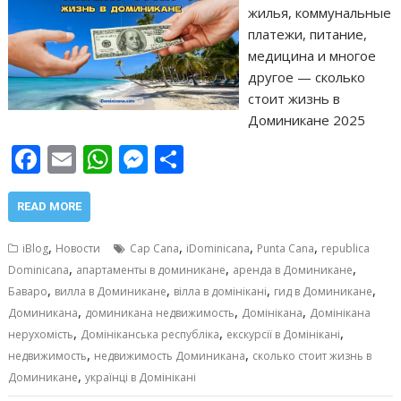
жилья, коммунальные
платежи, питание,
медицина и многое
другое — сколько
стоит жизнь в
Доминикане 2025
F
E
W
M
О
ac
m
h
e
т
e
ai
at
ss
п
READ MORE
b
l
s
e
р
,
,
,
,
iBlog
Новости
Cap Cana
iDominicana
Punta Cana
republica
o
A
n
а
,
,
,
Dominicana
апартаменты в доминикане
аренда в Доминикане
,
,
,
,
o
p
g
в
Баваро
вилла в Доминикане
вілла в домінікані
гид в Доминикане
,
,
,
Доминикана
доминикана недвижимость
Домінікана
Домінікана
k
p
er
и
,
,
,
нерухомість
Домініканська республіка
екскурсії в Домінікані
т
,
,
недвижимость
недвижимость Доминикана
сколько стоит жизнь в
,
ь
Доминикане
українці в Домінікані