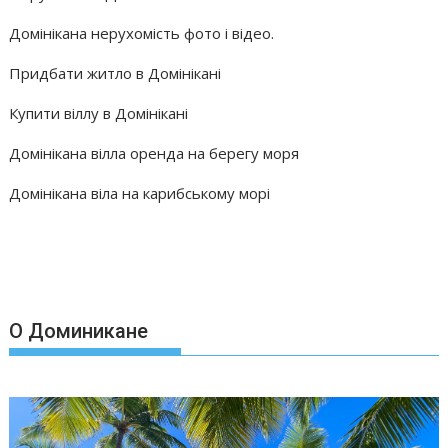
Домінікана нерухомість фото і відео.
Придбати житло в Домінікані
Купити віллу в Домінікані
Домінікана вілла оренда на берегу моря
Домінікана віла на карибському морі
О Доминикане