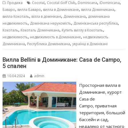
b
l
s
e
р
,
,
,
,
Продажа
Cocotal
Cocotal Golf Club
Dominicana
iDominicana
o
A
n
а
,
,
,
,
Баваро
вилла Баваро
вилла в Доминикане
вилла Доминикана
,
,
,
o
p
g
в
вилла Кокоталь
вілла в домінікані
Доминикана
доминикана
,
,
,
недвижимость
Домінікана нерухомість
Домініканська республіка
k
p
er
и
,
,
,
Кокоталь
Кокоталь Доминикана
Купить виллу в Кокоталь
т
,
,
недвижимость
недвижимость в Доминикане
недвижимость
,
,
ь
Доминикана
Республика Доминикана
українці в Домінікані
Вилла Bellini в Доминикане: Casa de Campo,
5 спален
10.04.2024
admin
Просторная вилла в
Доминикане, курорт
Casa de
Campo, приватная
территория, большой
бассейн и сад,
недалеко от частного