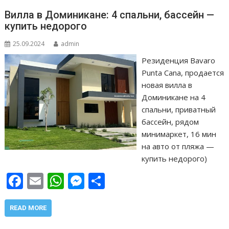
Вилла в Доминикане: 4 спальни, бассейн —
купить недорого
25.09.2024
admin
Резиденция Bavaro
Punta Cana, продается
новая вилла в
Доминикане на 4
спальни, приватный
бассейн, рядом
минимаркет, 16 мин
на авто от пляжа —
купить недорого)
F
E
W
M
О
ac
m
h
e
т
e
ai
at
ss
п
READ MORE