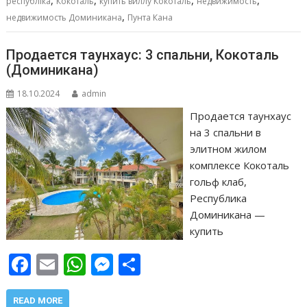
т
республіка
Кокоталь
купить виллу Кокоталь
недвижимость
,
ь
недвижимость Доминикана
Пунта Кана
Продается таунхаус: 3 спальни, Кокоталь
(Доминикана)
18.10.2024
admin
Продается таунхаус
на 3 спальни в
элитном жилом
комплексе Кокоталь
гольф клаб,
Республика
Доминикана —
купить
F
E
W
M
О
ac
m
h
e
т
READ MORE