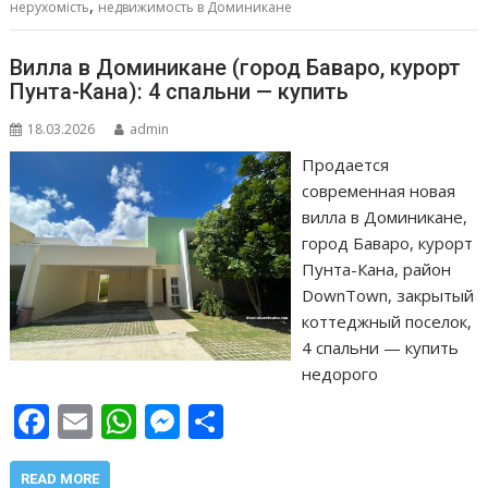
k
p
er
и
,
нерухомість
недвижимость в Доминикане
т
ь
Вилла в Доминикане (город Баваро, курорт
Пунта-Кана): 4 спальни — купить
18.03.2026
admin
Продается
современная новая
вилла в Доминикане,
город Баваро, курорт
Пунта-Кана, район
DownTown, закрытый
коттеджный поселок,
4 спальни — купить
недорого
F
E
W
M
О
ac
m
h
e
т
READ MORE