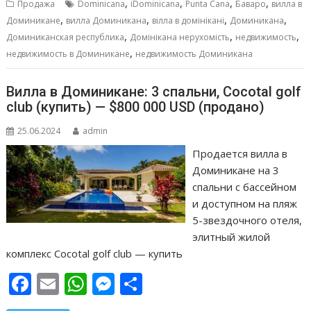
b
l
s
e
р
,
,
,
,
Продажа
Dominicana
iDominicana
Punta Cana
Баваро
вилла в
o
A
n
а
,
,
,
,
Доминикане
вилла Доминикана
вілла в домінікані
Доминикана
,
,
,
o
p
g
в
Доминиканская республика
Домінікана нерухомість
недвижимость
,
недвижимость в Доминикане
недвижимость Доминикана
k
p
er
и
т
Вилла в Доминикане: 3 спальни, Cocotal golf
ь
club (купить) — $800 000 USD (продано)
25.06.2024
admin
Продается вилла в
Доминикане на 3
спальни с бассейном
и доступном на пляж
5-звездочного отеля,
элитный жилой
комплекс Cocotal golf club — купить
F
E
W
M
О
ac
m
h
e
т