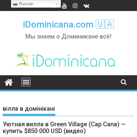
Skip
Russian
to
content
iDominicana.com 🇺🇦
Мы знаем о Доминикане всё!
вілла в домінікані
Уютная вилла в Green Village (Cap Cana) —
купить $850 000 USD (видео)