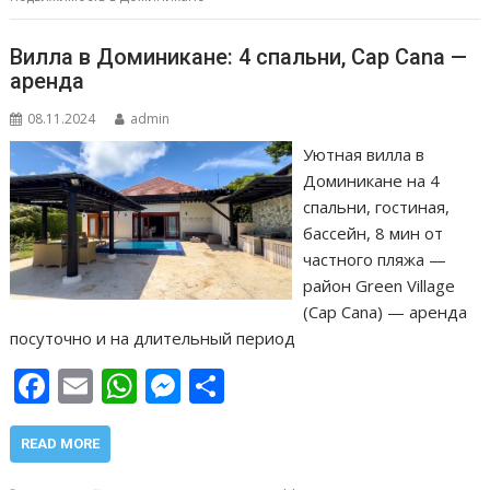
o
p
g
в
k
p
er
и
Вилла в Доминикане: 4 спальни, Cap Cana —
т
аренда
ь
08.11.2024
admin
Уютная вилла в
Доминикане на 4
спальни, гостиная,
бассейн, 8 мин от
частного пляжа —
район Green Village
(Cap Cana) — аренда
посуточно и на длительный период
F
E
W
M
О
ac
m
h
e
т
e
ai
at
ss
п
READ MORE