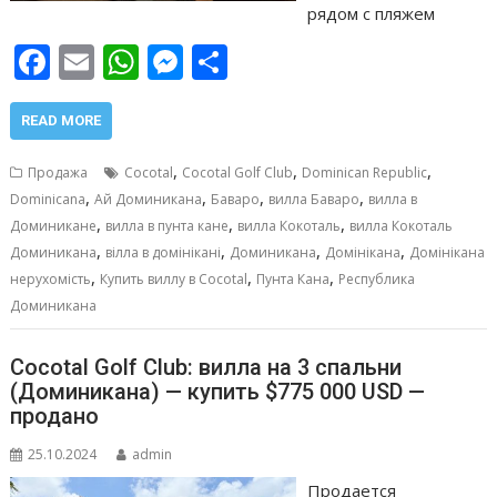
рядом с пляжем
F
E
W
M
О
ac
m
h
e
т
e
ai
at
ss
п
READ MORE
b
l
s
e
р
,
,
,
Продажа
Cocotal
Cocotal Golf Club
Dominican Republic
o
A
n
а
,
,
,
,
Dominicana
Ай Доминикана
Баваро
вилла Баваро
вилла в
,
,
,
o
p
g
в
Доминикане
вилла в пунта кане
вилла Кокоталь
вилла Кокоталь
,
,
,
,
Доминикана
вілла в домінікані
Доминикана
Домінікана
Домінікана
k
p
er
и
,
,
,
нерухомість
Купить виллу в Cocotal
Пунта Кана
Республика
т
Доминикана
ь
Cocotal Golf Club: вилла на 3 спальни
(Доминикана) — купить $775 000 USD —
продано
25.10.2024
admin
Продается