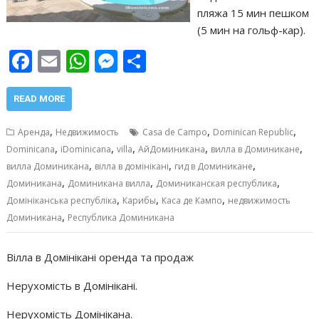
пляжа 15 мин пешком
(5 мин на гольф-кар).
F
E
W
M
О
ac
m
h
e
т
e
ai
at
ss
п
READ MORE
b
l
s
e
р
,
,
,
Аренда
Недвижимость
Casa de Campo
Dominican Republic
o
A
n
а
,
,
,
,
,
Dominicana
iDominicana
villa
АйДоминикана
вилла в Доминикане
,
,
,
o
p
g
в
вилла Доминикана
вілла в домінікані
гид в Доминикане
,
,
,
Доминикана
Доминикана вилла
Доминиканская республика
k
p
er
и
,
,
,
Домініканська республіка
Карибы
Каса де Кампо
недвижимость
т
,
Доминикана
Республика Доминикана
ь
Вілла в Домінікані оренда та продаж
Нерухомість в Домінікані.
Нерухомість Домінікана.