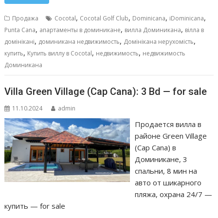
e
ai
at
ss
п
b
l
s
e
р
,
,
,
,
Продажа
Cocotal
Cocotal Golf Club
Dominicana
iDominicana
o
A
n
а
,
,
,
Punta Cana
апартаменты в доминикане
вилла Доминикана
вілла в
,
,
,
o
p
g
в
домінікані
доминикана недвижимость
Домінікана нерухомість
,
,
,
купить
Купить виллу в Cocotal
недвижимость
недвижимость
k
p
er
и
Доминикана
т
ь
Villa Green Village (Cap Cana): 3 Bd — for sale
11.10.2024
admin
Продается вилла в
районе Green Village
(Cap Cana) в
Доминикане, 3
спальни, 8 мин на
авто от шикарного
пляжа, охрана 24/7 —
купить — for sale