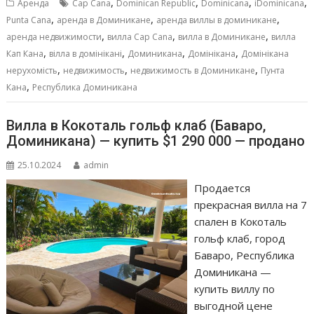
b
l
s
e
р
,
,
,
,
Аренда
Cap Cana
Dominican Republic
Dominicana
iDominicana
o
A
n
а
,
,
,
Punta Cana
аренда в Доминикане
аренда виллы в доминикане
,
,
,
o
p
g
в
аренда недвижимости
вилла Cap Cana
вилла в Доминикане
вилла
,
,
,
,
Кап Кана
вілла в домінікані
Доминикана
Домінікана
Домінікана
k
p
er
и
,
,
,
нерухомість
недвижимость
недвижимость в Доминикане
Пунта
т
,
Кана
Республика Доминикана
ь
Вилла в Кокоталь гольф клаб (Баваро,
Доминикана) — купить $1 290 000 — продано
25.10.2024
admin
Продается
прекрасная вилла на 7
спален в Кокоталь
гольф клаб, город
Баваро, Республика
Доминикана —
купить виллу по
выгодной цене