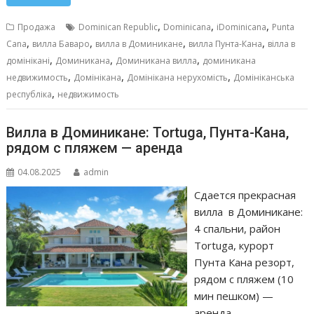
e
ai
at
ss
п
b
l
s
e
р
,
,
,
Продажа
Dominican Republic
Dominicana
iDominicana
Punta
o
A
n
а
,
,
,
,
Cana
вилла Баваро
вилла в Доминикане
вилла Пунта-Кана
вілла в
,
,
,
o
p
g
в
домінікані
Доминикана
Доминикана вилла
доминикана
,
,
,
недвижимость
Домінікана
Домінікана нерухомість
Домініканська
k
p
er
и
,
республіка
недвижимость
т
ь
Вилла в Доминикане: Tortuga, Пунта-Кана,
рядом с пляжем — аренда
04.08.2025
admin
Сдается прекрасная
вилла в Доминикане:
4 спальни, район
Tortuga, курорт
Пунта Кана резорт,
рядом с пляжем (10
мин пешком) —
аренда