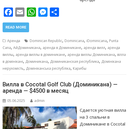
F
E
W
M
О
ac
m
h
e
т
e
ai
at
ss
п
READ MORE
b
l
s
e
р
,
,
,
Аренда
Dominican Republic
Dominicana
iDominicana
Punta
o
A
n
а
,
,
,
,
Cana
АйДоминикана
аренда в Доминикане
аренда вилл
аренда
,
,
,
o
p
g
в
виллы
аренда виллы в доминикане
аренда виллы Доминикана
вілла
,
,
,
в домінікані
Доминикана
Доминиканская республика
Домінікана
k
p
er
и
,
,
нерухомість
Домініканська республіка
Карибы
т
ь
Вилла в Cocotal Golf Club (Доминикана) —
аренда — $4500 в месяц
05.06.2025
admin
Сдается уютная вилла
на 3 спальни в
Доминикане в Cocotal