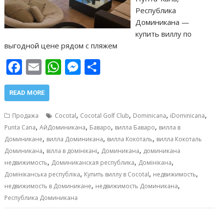
Республика
Доминикана —
купить виллу по
выгодной цене рядом с пляжем
F
E
W
M
О
ac
m
h
e
т
e
ai
at
ss
п
READ MORE
b
l
s
e
р
,
,
,
,
Продажа
Cocotal
Cocotal Golf Club
Dominicana
iDominicana
o
A
n
а
,
,
,
,
Punta Cana
АйДоминикана
Баваро
вилла Баваро
вилла в
,
,
,
o
p
g
в
Доминикане
вилла Доминикана
вилла Кокоталь
вилла Кокоталь
,
,
,
Доминикана
вілла в домінікані
Доминикана
доминикана
k
p
er
и
,
,
,
недвижимость
Доминиканская республика
Домінікана
т
,
,
,
Домініканська республіка
Купить виллу в Cocotal
недвижимость
,
,
ь
недвижимость в Доминикане
недвижимость Доминикана
Республика Доминикана