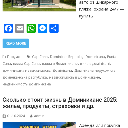
авто от шикарного
пляжа, охрана 24/7 —
купить
F
E
W
M
О
ac
m
h
e
т
e
ai
at
ss
п
READ MORE
b
l
s
e
р
,
,
,
Продажа
Cap Cana
Dominican Republic
iDominicana
Punta
o
A
n
а
,
,
,
,
Cana
вилла Cap Cana
вилла в Доминикане
вілла в домінікані
,
,
,
o
p
g
в
доминикана недвижимость
Домінікана
Домінікана нерухомість
,
,
Домініканська республіка
недвижимость в Доминикане
k
p
er
и
недвижимость Доминикана
т
ь
Сколько стоит жизнь в Доминикане 2025:
жилье, продукты, страховки и др.
01.10.2024
admin
Аренда или покупка