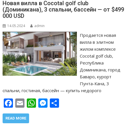
Новая вилла в Cocotal golf club
(Доминикана), 3 спальни, бассейн — от $499
000 USD
14.05.2024
admin
Продается новая
вилла в элитном
жилом комплексе
Cocotal golf club,
Республика
Доминикана, город
Баваро, курорт
Пунта-Кана, 3
спальни, гостиная, бассейн — купить недорого
F
E
W
M
О
ac
m
h
e
т
e
ai
at
ss
п
READ MORE