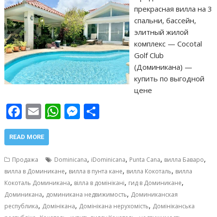
прекрасная вилла на 3
спальни, бассейн,
элитный жилой
комплекс — Cocotal
Golf Club
(Доминикана) —
купить по выгодной
цене
F
E
W
M
О
ac
m
h
e
т
e
ai
at
ss
п
READ MORE
b
l
s
e
р
,
,
,
,
Продажа
Dominicana
iDominicana
Punta Cana
вилла Баваро
o
A
n
а
,
,
,
вилла в Доминикане
вилла в пунта кане
вилла Кокоталь
вилла
,
,
,
o
p
g
в
Кокоталь Доминикана
вілла в домінікані
гид в Доминикане
,
,
Доминикана
доминикана недвижимость
Доминиканская
k
p
er
и
,
,
,
республика
Домінікана
Домінікана нерухомість
Домініканська
,
,
,
,