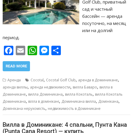
Golf Club, приватный
сад и частный
бассейн — аренда
посуточно, на месяц
или на долгий
период.
F
E
W
M
О
ac
m
h
e
т
e
ai
at
ss
п
READ MORE
b
l
s
e
р
,
,
,
Аренда
Cocotal
Cocotal Golf Club
аренда в Доминикане
o
A
n
а
,
,
,
аренда виллы
аренда недвижимости
вилла Баваро
вилла в
,
,
,
o
p
g
в
Доминикане
вилла Доминикана
вилла Кокоталь
вилла Кокоталь
,
,
,
,
Доминикана
вілла в домінікані
Доминикана вилла
Домінікана
k
p
er
и
,
Домінікана нерухомість
недвижимость в Доминикане
т
ь
Вилла в Доминикане: 4 спальни, Пунта Кана
(Punta Cana Resort) — купить