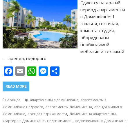
Сдаются на долгий
период апартаменты
в Доминикане: 1
спальня, гостиная,
комната-студия,
оборудованы
необходимой
мебелью и техникой
— аренда, недорого
F
E
W
M
О
ac
m
h
e
т
e
ai
at
ss
п
READ MORE
b
l
s
e
р
,
Аренда
апартаменты в доминикане
апартаменты в
o
A
n
а
,
,
Доминикане недорого
апартаменты Доминикана
аренда жилья в
,
,
,
o
p
g
в
Доминикане
аренда недвижимости
Доминикана апартаменты
,
,
квартира в Доминикане
недвижимость
недвижимость в Доминикане
k
p
er
и