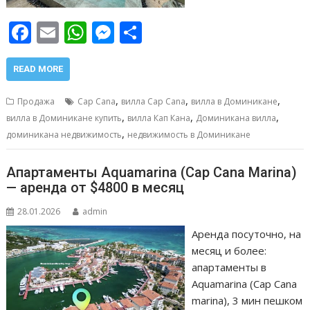
F
E
W
M
О
ac
m
h
e
т
e
ai
at
ss
п
READ MORE
b
l
s
e
р
,
,
,
Продажа
Cap Cana
вилла Cap Cana
вилла в Доминикане
o
A
n
а
,
,
,
вилла в Доминикане купить
вилла Кап Кана
Доминикана вилла
,
o
p
g
в
доминикана недвижимость
недвижимость в Доминикане
k
p
er
и
Апартаменты Aquamarina (Cap Cana Marina)
т
— аренда от $4800 в месяц
ь
28.01.2026
admin
Аренда посуточно, на
месяц и более:
апартаменты в
Aquamarina (Cap Cana
marina), 3 мин пешком