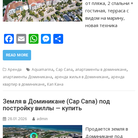
от пляжа, 2 спальни +
гостиная, терраса с
видом на марину,
новая техника
F
E
W
M
О
ac
m
h
e
т
e
ai
at
ss
п
READ MORE
b
l
s
e
р
,
,
,
Аренда
Aquamarina
Cap Cana
апартаменты в доминикане
o
A
n
а
,
,
апартаменты Доминикана
аренда жилья в Доминикане
аренда
,
o
p
g
в
квартир в доминикане
Кап Кана
k
p
er
и
Земля в Доминикане (Cap Cana) под
т
постройку виллы — купить
ь
28.01.2026
admin
Продается земля в
Доминикане под