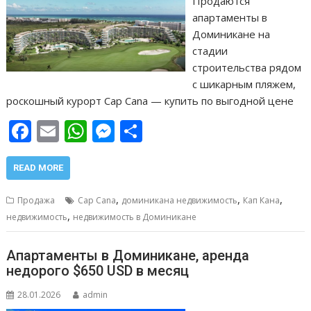
Продаются
апартаменты в
Доминикане на
стадии
строительства рядом
с шикарным пляжем,
роскошный курорт Cap Cana — купить по выгодной цене
F
E
W
M
О
ac
m
h
e
т
e
ai
at
ss
п
READ MORE
b
l
s
e
р
,
,
,
Продажа
Cap Cana
доминикана недвижимость
Кап Кана
o
A
n
а
,
недвижимость
недвижимость в Доминикане
o
p
g
в
Апартаменты в Доминикане, аренда
k
p
er
и
недорого $650 USD в месяц
т
28.01.2026
admin
ь