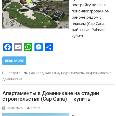
постройку виллы в
привилегированном
районе рядом с
пляжем (Cap Cana,
район Las Palmas) —
купить
F
E
W
M
О
ac
m
h
e
т
e
ai
at
ss
п
READ MORE
b
l
s
e
р
,
,
,
Продажа
Cap Cana
Кап Кана
недвижимость
недвижимость в
o
A
n
а
Доминикане
o
p
g
в
Апартаменты в Доминикане на стадии
k
p
er
и
строительства (Cap Cana) — купить
т
28.01.2026
admin
ь