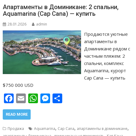
т
Апартаменты в Доминикане: 2 спальни,
ь
Aquamarina (Cap Cana) — купить
28.01.2026
admin
Продаются уютные
апартаменты в
Доминикане рядом с
частным пляжем: 2
спальни, комплекс
Aquamarina, курорт
Cap Cana — купить
$750 000 USD
F
E
W
M
О
ac
m
h
e
т
e
ai
at
ss
п
READ MORE
b
l
s
e
р
,
,
,
Продажа
Aquamarina
Cap Cana
апартаменты в доминикане
,
,
,
апартаменты Доминикана
доминикана недвижимость
Кап Кана