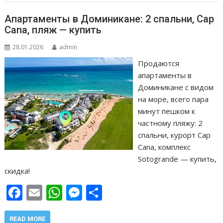
k
p
er
и
т
Апартаменты в Доминикане: 2 спальни, Cap
ь
Cana, пляж — купить
28.01.2026
admin
Продаются
апартаменты в
Доминикане с видом
на море, всего пара
минут пешком к
частному пляжу: 2
спальни, курорт Cap
Cana, комплекс
Sotogrande — купить,
скидка!
F
E
W
M
О
ac
m
h
e
т
READ MORE