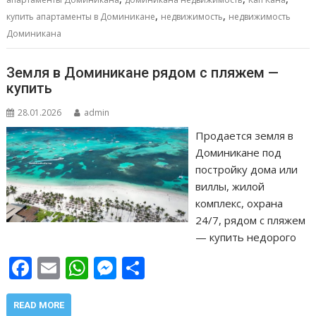
o
A
n
а
,
,
o
p
g
в
купить апартаменты в Доминикане
недвижимость
недвижимость
Доминикана
k
p
er
и
т
Земля в Доминикане рядом с пляжем —
ь
купить
28.01.2026
admin
Продается земля в
Доминикане под
постройку дома или
виллы, жилой
комплекс, охрана
24/7, рядом с пляжем
— купить недорого
F
E
W
M
О
ac
m
h
e
т
e
ai
at
ss
п
READ MORE