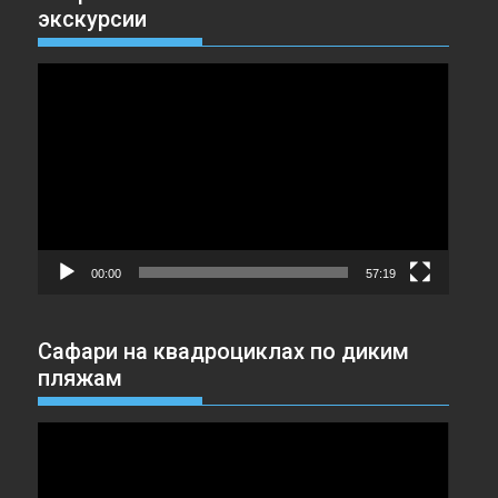
экскурсии
Видеоплеер
00:00
57:19
Сафари на квадроциклах по диким
пляжам
Видеоплеер