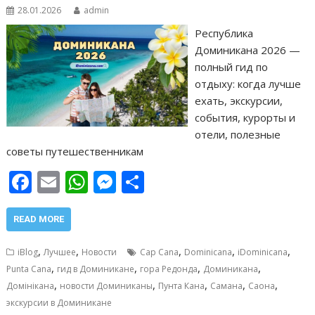
28.01.2026
admin
Республика
Доминикана 2026 —
полный гид по
отдыху: когда лучше
ехать, экскурсии,
события, курорты и
отели, полезные
советы путешественникам
F
E
W
M
О
ac
m
h
e
т
e
ai
at
ss
п
READ MORE
b
l
s
e
р
,
,
,
,
,
iBlog
Лучшее
Новости
Cap Cana
Dominicana
iDominicana
o
A
n
а
,
,
,
,
Punta Cana
гид в Доминикане
гора Редонда
Доминикана
,
,
,
,
,
o
p
g
в
Домінікана
новости Доминиканы
Пунта Кана
Самана
Саона
экскурсии в Доминикане