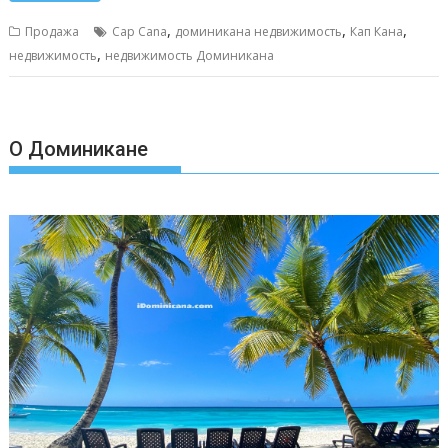
b
l
s
e
р
,
,
,
Продажа
Cap Cana
доминикана недвижимость
Кап Кана
o
A
n
а
,
недвижимость
недвижимость Доминикана
o
p
g
в
k
p
er
и
т
О Доминикане
ь