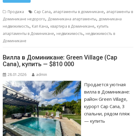
e
ai
at
ss
п
b
l
s
e
р
,
,
Продажа
Cap Cana
апартаменты в доминикане
апартаменты в
o
A
n
а
,
,
Доминикане недорого
Доминикана апартаменты
доминикана
,
,
,
o
p
g
в
недвижимость
Кап Кана
квартира в Доминикане
купить
,
,
апартаменты в Доминикане
недвижимость
недвижимость в
k
p
er
и
Доминикане
т
ь
Вилла в Доминикане: Green Village (Cap
Cana), купить — $810 000
28.01.2026
admin
Продается уютная
вилла в Доминикане:
район Green Village,
курорт Cap Cana, 3
спальни, рядом пляж
— купить