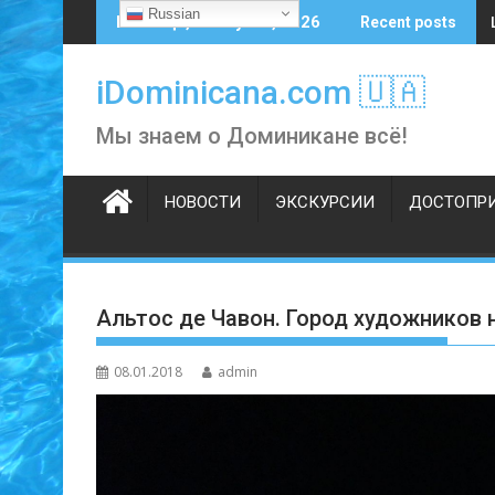
Skip
Russian
Пятница, 7 августа, 2026
Recent posts
to
content
iDominicana.com 🇺🇦
Мы знаем о Доминикане всё!
НОВОСТИ
ЭКСКУРСИИ
ДОСТОПР
Альтос де Чавон. Город художников
08.01.2018
admin