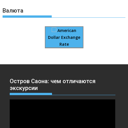
Валюта
American
Dollar Exchange
Rate
Остров Саона: чем отличаются
экскурсии
Видеоплеер