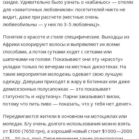
скидке. Удивительно было узнать о «кабаньос» — отелях
для «зажиточных любовников»: посетителей никто не
видит, даже при рассчете (местные очень
любвеобильны — у них по 3-5 любовниц)».
Понятия о красоте и стиле специфические. Выходцы из
Африки колорируют волосы и выпрямляют их всеми
способами, а потом сутками ходят с сетками или
шапочками на голове. Показывают они эту «красоту»
укладки только по вечерам на местных дискотеках. На
такие мероприятия молодежь одевает свою лучшую
одежду. Девушки приходят в жару в ботинках или даже
демисезонных полусапожках — это показывает
статусность и «крутизну». Парни заказывают виски,
потому что пить пиво — показать, что у тебя нет денег».
Передвигаются жители в основном на мотоциклах или
мопедах. Б/у очень долгого использования можно взять
от $300 (7650 грн), а хороший новый стоит $1000—2000
(25—50 тыс. грн). Передвижение таким транспортом