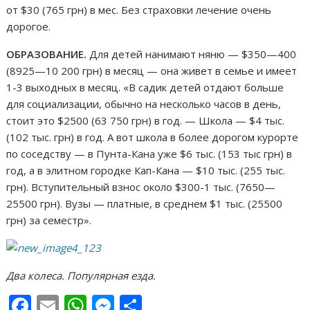
от $30 (765 грн) в мес. Без страховки лечение очень
дорогое.
ОБРАЗОВАНИЕ.
Для детей нанимают няню — $350—400
(8925—10 200 грн) в месяц — она живет в семье и имеет
1-3 выходных в месяц. «В садик детей отдают больше
для социализации, обычно на несколько часов в день,
стоит это $2500 (63 750 грн) в год. — Школа — $4 тыс.
(102 тыс. грн) в год. А вот школа в более дорогом курорте
по соседству — в Пунта-Кана уже $6 тыс. (153 тыс грн) в
год, а в элитном городке Кап-Кана — $10 тыс. (255 тыс.
грн). Вступительный взнос около $300-1 тыс. (7650—
25500 грн). Вузы — платные, в среднем $1 тыс. (25500
грн) за семестр».
Два колеса. Популярная езда.
F
E
W
M
О