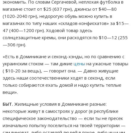
экономить. По словам Сергачевой, неплохая футболка в
магазине стоит от $25 (637 грн), джинсы от $40—80
(1020-2040 грн), недорогую обувь можно купить в
магазинах по типу наших «складов-конфискатов» за $15—
47 (400—1200 грн). Ходовой товар здесь
солнцезащитные кремы, они расходятся по $10—12 (255
—306 грн).
«Есть в Доминикане и секонд-хэнды, но по сравнению с
украинским стоком — там дикие
цены
на ужасные товары
( $10-20 за вещь), — говорит она. — Давно живущие
здесь наши соотечественники ходят в секонд, если
только собираются ехать домой и надо купить теплые
вещи».
БЫТ.
Жилищные условия в Доминикане разные:
некоторые живут в самостроях у дорог (в республике
специфическое законодательство — если ты не пресек
изначально попытку поселиться на твоей территории —
сам виноват, либо оставляй людей в покое, либо ищи им