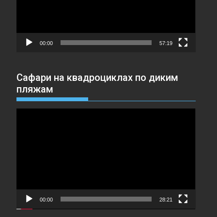
00:00
57:19
Сафари на квадроциклах по диким
пляжам
Видеоплеер
00:00
28:21