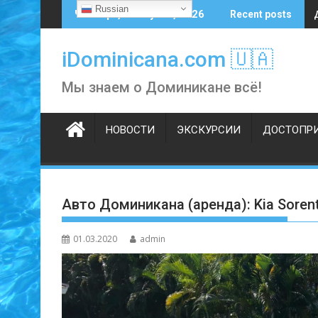
Skip
Russian
Четверг, 6 августа, 2026
Recent posts
to
content
iDominicana.com 🇺🇦
Мы знаем о Доминикане всё!
НОВОСТИ
ЭКСКУРСИИ
ДОСТОПР
Авто Доминикана (аренда): Kia Sore
01.03.2020
admin