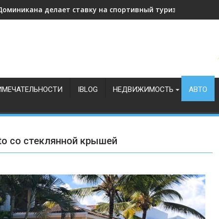
Апартаменты в Доминикане (Карибское море): Bayahibe, Cad
ИМЕЧАТЕЛЬНОСТИ
IBLOG
НЕДВИЖИМОСТЬ
АВТО
nto со стеклянной крышей