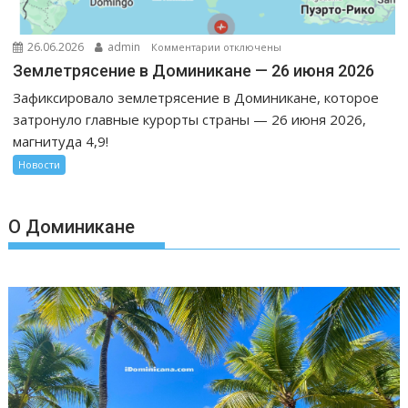
к
26.06.2026
admin
Комментарии
отключены
записи
Землетрясение в Доминикане — 26 июня 2026
Землетрясение
Зафиксировало землетрясение в Доминикане, которое
в
затронуло главные курорты страны — 26 июня 2026,
Доминикане
магнитуда 4,9!
—
26
Новости
июня
2026
О Доминикане