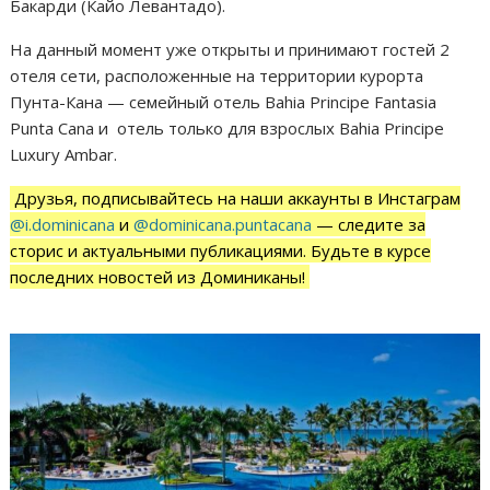
Бакарди (Кайо Левантадо).
На данный момент уже открыты и принимают гостей 2
отеля сети, расположенные на территории курорта
Пунта-Кана — семейный отель Bahia Principe Fantasia
Punta Cana и отель только для взрослых Bahia Principe
Luxury Ambar.
Друзья, подписывайтесь на наши аккаунты в Инстаграм
@i.dominicana
и
@dominicana.puntacana
— следите за
сторис и актуальными публикациями. Будьте в курсе
последних новостей из Доминиканы!