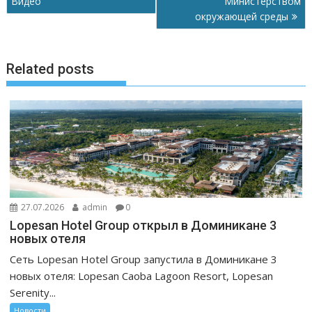
ь
записям
Видео
Министерством
окружающей среды
Related posts
27.07.2026
admin
0
Lopesan Hotel Group открыл в Доминикане 3
новых отеля
Сеть Lopesan Hotel Group запустила в Доминикане 3
новых отеля: Lopesan Caoba Lagoon Resort, Lopesan
Serenity...
Новости