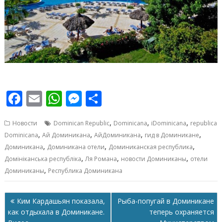
F
E
W
M
О
ac
m
h
e
т
,
,
,
Новости
Dominican Republic
Dominicana
iDominicana
republica
e
ai
at
ss
п
,
,
,
,
Dominicana
Ай Доминикана
АйДоминикана
гид в Доминикане
b
l
s
e
р
,
,
,
Доминикана
Доминикана отели
Доминиканская республика
o
A
n
а
,
,
,
Домініканська республіка
Ля Романа
новости Доминиканы
отели
,
Доминиканы
Республика Доминикана
o
p
g
в
k
p
er
и
Навигация
Ким Кардашьян показала,
Рыба-попугай в Доминикане
т
по
как отдыхала в Доминикане.
теперь охраняется