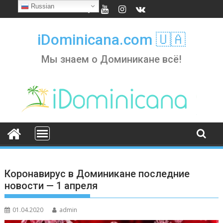
Skip
Russian
to
content
iDominicana.com 🇺🇦
Мы знаем о Доминикане всё!
Коронавирус в Доминикане последние
новости — 1 апреля
01.04.2020
admin