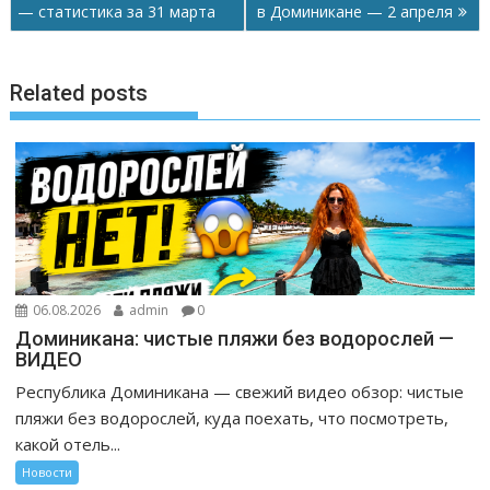
по
— статистика за 31 марта
в Доминикане — 2 апреля
т
записям
ь
Related posts
06.08.2026
admin
0
Доминикана: чистые пляжи без водорослей —
ВИДЕО
Республика Доминикана — свежий видео обзор: чистые
пляжи без водорослей, куда поехать, что посмотреть,
какой отель...
Новости