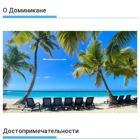
2026
О Доминикане
Достопримечательности