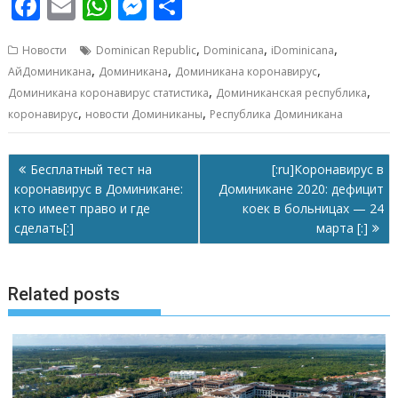
F
E
W
M
О
ac
m
h
e
т
,
,
,
Новости
Dominican Republic
Dominicana
iDominicana
e
ai
at
ss
п
,
,
,
АйДоминикана
Доминикана
Доминикана коронавирус
b
l
s
e
р
,
,
Доминикана коронавирус статистика
Доминиканская республика
o
A
n
а
,
,
коронавирус
новости Доминиканы
Республика Доминикана
o
p
g
в
Навигация
k
p
er
и
Бесплатный тест на
[:ru]Коронавирус в
по
коронавирус в Доминикане:
Доминикане 2020: дефицит
т
записям
кто имеет право и где
коек в больницах — 24
ь
сделать[:]
марта [:]
Related posts