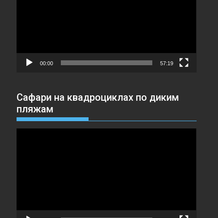
00:00
57:19
Сафари на квадроциклах по диким
пляжам
Видеоплеер