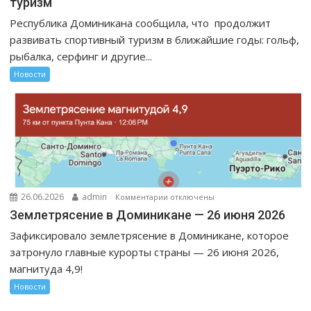
туризм
Республика Доминикана сообщила, что продолжит
развивать спортивный туризм в ближайшие годы: гольф,
рыбалка, серфинг и другие...
Новости
к
26.06.2026
admin
Комментарии
отключены
записи
Землетрясение в Доминикане — 26 июня 2026
Землетрясение
Зафиксировало землетрясение в Доминикане, которое
в
затронуло главные курорты страны — 26 июня 2026,
Доминикане
магнитуда 4,9!
—
26
Новости
июня