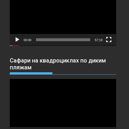
00:00
57:19
Сафари на квадроциклах по диким
пляжам
Видеоплеер