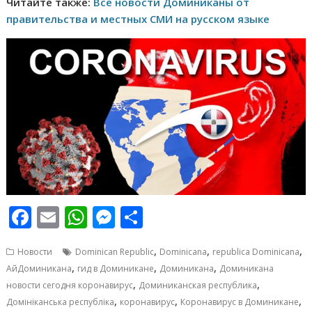
Читайте также:
Все новости Доминиканы от
правительства и местных СМИ на русском языке
F
E
W
M
О
ac
m
h
e
т
,
,
,
Новости
Dominican Republic
Dominicana
republica Dominicana
e
ai
at
ss
п
,
,
,
АйДоминикана
гид в Доминикане
Доминикана
Доминикана
b
l
s
e
р
,
,
новости сегодня коронавирус
Доминиканская республика
o
A
n
а
,
,
,
Домініканська республіка
коронавирус
Коронавирус в Доминикане