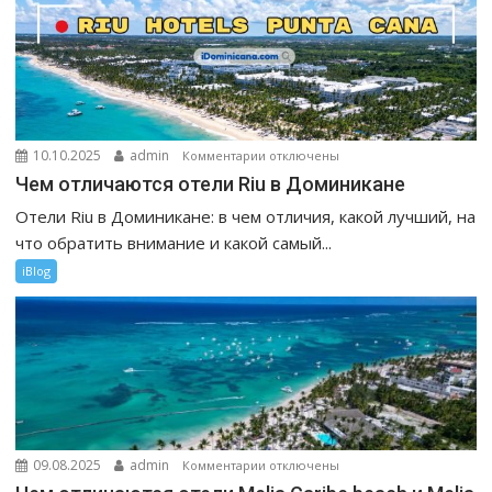
посмотреть
к
10.10.2025
admin
Комментарии
отключены
записи
Чем отличаются отели Riu в Доминикане
Чем
Отели Riu в Доминикане: в чем отличия, какой лучший, на
отличаются
что обратить внимание и какой самый...
отели
iBlog
Riu
в
Доминикане
к
09.08.2025
admin
Комментарии
отключены
записи