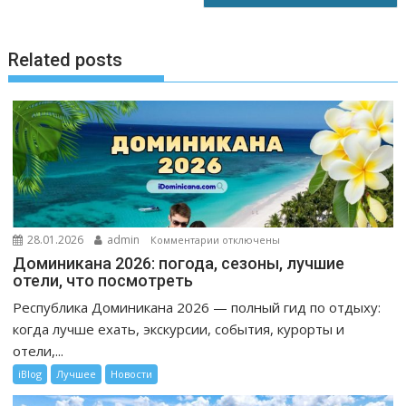
ь
Related posts
к
28.01.2026
admin
Комментарии
отключены
записи
Доминикана 2026: погода, сезоны, лучшие
Доминикана
отели, что посмотреть
2026:
Республика Доминикана 2026 — полный гид по отдыху:
погода,
когда лучше ехать, экскурсии, события, курорты и
сезоны,
отели,...
лучшие
iBlog
Лучшее
Новости
отели,
что