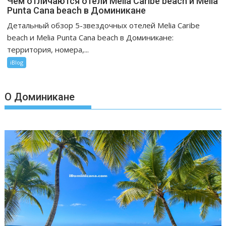
Чем отличаются отели Melia Caribe beach и Melia
Чем
Punta Cana beach в Доминикане
отличаются
Детальный обзор 5-звездочных отелей Melia Caribe
отели
beach и Melia Punta Cana beach в Доминикане:
Melia
территория, номера,...
Caribe
iBlog
beach
и
Melia
О Доминикане
Punta
Cana
beach
в
Доминикане