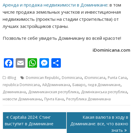
Аренда и продажа недвижимости в Доминикане
: в том
числе продажа земельных участков и инвестиционная
недвижимость (проекты на стадии строительства) от
лучших застройщиков страны.
Позвольте себе увидеть Доминикану во всей красоте!
iDominicana.com
F
E
W
M
О
ac
m
h
e
т
,
,
,
,
iBlog
Dominican Republic
Dominicana
iDominicana
Punta Cana
e
ai
at
ss
п
,
,
,
,
republica Dominicana
АйДоминикана
Баваро
гид в Доминикане
b
l
s
e
р
,
,
,
Доминикана
Доминиканская республика
Домініканська республіка
o
A
n
а
,
,
новости Доминиканы
Пунта Кана
Республика Доминикана
o
p
g
в
Навигация
k
p
er
и
Capitalia 2024: Стинг
Какая валюта в ходу в
по
выступит в Доминикане
Доминикане: все, что важно
т
записям
знать