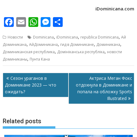
iDominicana.com
F
E
W
M
О
ac
m
h
e
т
,
,
,
Новости
Dominicana
iDominicana
republica Dominicana
Ай
e
ai
at
ss
п
,
,
,
,
Доминикана
АйДоминикана
гид в Доминикане
Доминикана
b
l
s
e
р
,
,
Доминиканская республика
Домініканська республіка
новости
o
A
n
а
,
Доминиканы
Пунта Кана
o
p
g
в
Навигация
k
p
er
и
Сезон ураганов в
Актриса Меган Фокс
по
Доминикане 2023 — что
отдохнула в Доминикане и
т
записям
ожидать?
попала на обложку Sports
ь
Illustrated
Related posts