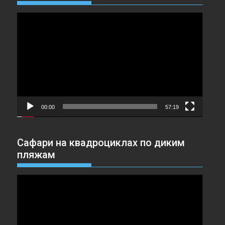
Видеоплеер
00:00
57:19
Сафари на квадроциклах по диким
пляжам
Видеоплеер