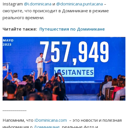
Instagram
@i.dominicana
и
@dominicana.puntacana
–
смотрите, что происходит в Доминикане в режиме
реального времени.
Читайте также:
Путешествия по Доминикане
____________
Напомним, что
iDominicana.com
– это новости и полезная
информация о
Доминикане
, реальные фото и