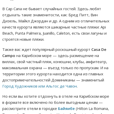
В Cap Cana не бывает случайных гостей. Здесь любят
отдыхать такие знаменитости, как: Бред Питт, Вин
Дизель, Майкл Джордан и др. А одним из отличительных
качеств курорта являются шикарные частные пляжи: Api
Beach, Punta Palmera, Juanillo, Caleton, есть свои лагуны и
строятся новые пляжи.
Также вас ждет популярный роскошный курорт
Casa De
Campo
на Карибском море — здесь размещение на
виллах, свой частный пляж, конюшни, клубы, амфитеатр,
максимальная охрана — въезд только по пропускам. И на
территории этого курорта находится одна из главных
достопримечательностей Доминиканы — знаменитый
Город Художников или Альтос де Чавон
.
Но если вы хотите отдохнуть в отеле на Карибском море
в формате все включено по более выгодным ценам —
рассмотрите отели в городке
Байяибе
(Hilton La Romana,