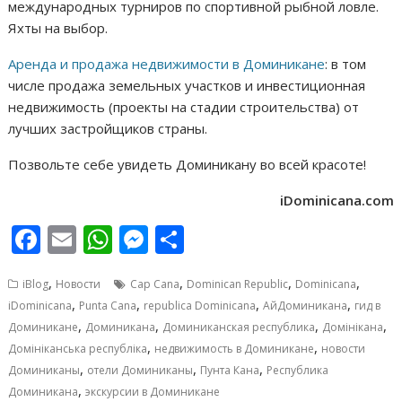
международных турниров по спортивной рыбной ловле.
Яхты на выбор.
Аренда и продажа недвижимости в Доминикане
: в том
числе продажа земельных участков и инвестиционная
недвижимость (проекты на стадии строительства) от
лучших застройщиков страны.
Позвольте себе увидеть Доминикану во всей красоте!
iDominicana.com
F
E
W
M
О
ac
m
h
e
т
,
,
,
,
iBlog
Новости
Cap Cana
Dominican Republic
Dominicana
e
ai
at
ss
п
,
,
,
,
iDominicana
Punta Cana
republica Dominicana
АйДоминикана
гид в
b
l
s
e
р
,
,
,
,
Доминикане
Доминикана
Доминиканская республика
Домінікана
o
A
n
а
,
,
Домініканська республіка
недвижимость в Доминикане
новости
,
,
,
Доминиканы
отели Доминиканы
Пунта Кана
Республика
o
p
g
в
,
Доминикана
экскурсии в Доминикане