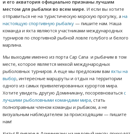
и его акватория официально признаны лучшим
местом для рыбалки во всем мире.
И если вы хотите
отправиться не на туристическую морскую прогулку, а
на
настоящую спортивную рыбалку
— пишите нам. Наша
команда и яхта являются участниками международных
турниров по спортивной рыбной ловле голубого и белого
марлина.
Мы выходим именно из порта Cap Cana и рыбачим в том
месте, которое является меккой международных
рыболовных турниров. А еще мы предложим вам
яхты на
выбор
, интересные маршруты и отдых на территории
одного из самых привилегированных курортов мира.
Хотите увидеть другую Доминикану, посоревноваться
с
лучшими рыболовными командами мира
, стать
полноправным членом команды и рыбаком, а не
визуальным наблюдателем за происходящим — пишите
нам!
Киты!
В январе в Доминикану на медовый месяц приходят