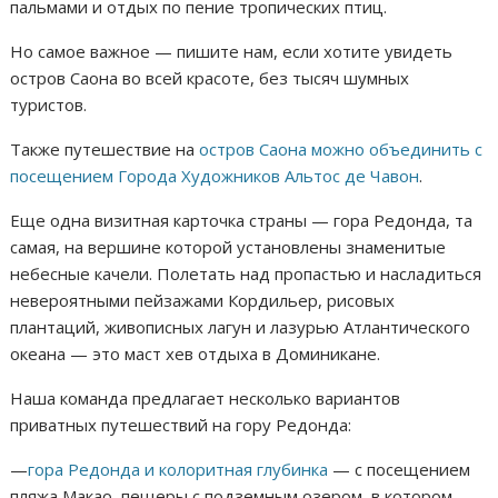
пальмами и отдых по пение тропических птиц.
Но самое важное — пишите нам, если хотите увидеть
остров Саона во всей красоте, без тысяч шумных
туристов.
Также путешествие на
остров Саона можно объединить с
посещением Города Художников Альтос де Чавон
.
Еще одна визитная карточка страны — гора Редонда, та
самая, на вершине которой установлены знаменитые
небесные качели. Полетать над пропастью и насладиться
невероятными пейзажами Кордильер, рисовых
плантаций, живописных лагун и лазурью Атлантического
океана — это маст хев отдыха в Доминикане.
Наша команда предлагает несколько вариантов
приватных путешествий на гору Редонда:
—
гора Редонда и колоритная глубинка
— с посещением
пляжа Макао, пещеры с подземным озером, в котором