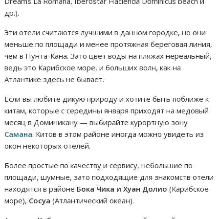
Dreams La Romana, Iberostar Hacienda Dominicus beach и
др.).
Эти отели считаются лучшими в данном городке, но они
меньше по площади и менее протяжная береговая линия,
чем в Пунта-Кана. Зато цвет воды на пляжах нереальный,
ведь это Карибское море, и больших волн, как на
Атлантике здесь не бывает.
Если вы любите дикую природу и хотите быть поближе к
китам, которые с середины января приходят на медовый
месяц в Доминикану — выбирайте курортную зону
Самана
. Китов в этом районе иногда можно увидеть из
окон некоторых отелей.
Более простые по качеству и сервису, небольшие по
площади, шумные, зато подходящие для знакомств отели
находятся в районе
Бока Чика и Хуан Долио
(Карибское
море),
Сосуа
(Атлантический океан).