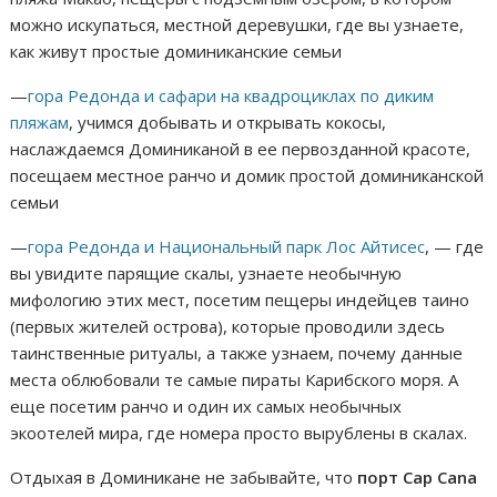
можно искупаться, местной деревушки, где вы узнаете,
как живут простые доминиканские семьи
—
гора Редонда и сафари на квадроциклах по диким
пляжам
, учимся добывать и открывать кокосы,
наслаждаемся Доминиканой в ее первозданной красоте,
посещаем местное ранчо и домик простой доминиканской
семьи
—
гора Редонда и Национальный парк Лос Айтисес
, — где
вы увидите парящие скалы, узнаете необычную
мифологию этих мест, посетим пещеры индейцев таино
(первых жителей острова), которые проводили здесь
таинственные ритуалы, а также узнаем, почему данные
места облюбовали те самые пираты Карибского моря. А
еще посетим ранчо и один их самых необычных
экоотелей мира, где номера просто вырублены в скалах.
Отдыхая в Доминикане не забывайте, что
порт Cap Cana