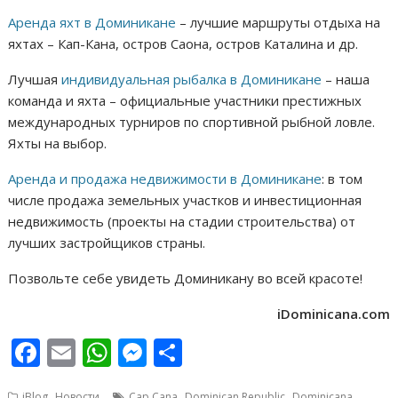
Аренда яхт в Доминикане
– лучшие маршруты отдыха на
яхтах – Кап-Кана, остров Саона, остров Каталина и др.
Лучшая
индивидуальная рыбалка в Доминикане
– наша
команда и яхта – официальные участники престижных
международных турниров по спортивной рыбной ловле.
Яхты на выбор.
Аренда и продажа недвижимости в Доминикане
: в том
числе продажа земельных участков и инвестиционная
недвижимость (проекты на стадии строительства) от
лучших застройщиков страны.
Позвольте себе увидеть Доминикану во всей красоте!
iDominicana.com
F
E
W
M
О
ac
m
h
e
т
,
,
,
,
iBlog
Новости
Cap Cana
Dominican Republic
Dominicana