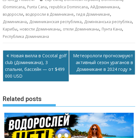
e
ai
at
ss
п
,
,
,
,
iDominicana
Punta Cana
republica Dominicana
АйДоминикана
b
l
s
e
р
,
,
,
водоросли
водоросли в Доминикане
гид в Доминикане
o
A
n
а
,
,
,
Доминикана
Доминиканская республика
Домініканська республіка
,
,
,
,
Карибы
новости Доминиканы
отели Доминиканы
Пунта Кана
o
p
g
в
Республика Доминикана
k
p
er
и
т
Навигация
Новая вилла в Cocotal golf
Метеорологи прогнозируют
ь
по
club (Доминикана), 3
активный сезон ураганов в
записям
спальни, бассейн — от $499
Доминикане в 2024 году
000 USD
Related posts