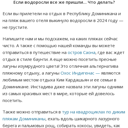
Если водоросли все же пришли… Что делать?
Если вы прилетели на отдых в Республику Доминикана и
на пляж вашего отеля выкинуло водоросли в 2024 году —
не грустите.
Напишите нам и мы подскажем, на каких пляжах сейчас
чисто. А также с помощью нашей команды вы можете
отправиться в путешествие на
остров Саона
, где вас ждет
отдых в стиле баунти. А еще можно посетить пресные
лагуны изумрудного цвета! Это отличная альтернатива
пляжному отдыху, а лагуны
Охос Индигенас —
являются
любимым местом отдыха Ким Кардашьян и ее семьи в
Доминикане. Инстадива даже назвала эти лагуны одними
из самых красивых мест в мире, которые ей довелось
посетить.
Также можно отправиться в
тур на квадроциклах по диким
пляжам Доминиканы
, ехать вдоль шикарного лазурного
берега и пальмовых рощ, собирать кокосы, увидеть, как