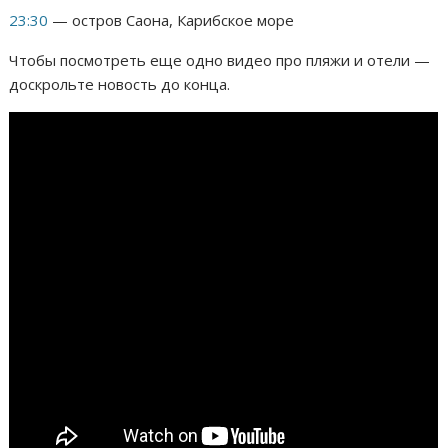
23:30
— остров Саона, Карибское море
Чтобы посмотреть еще одно видео про пляжи и отели —
доскрольте новость до конца.