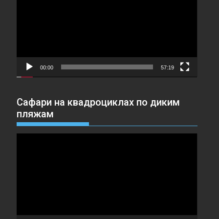
00:00
57:19
Сафари на квадроциклах по диким
пляжам
Видеоплеер