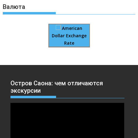
Валюта
American
Dollar Exchange
Rate
Остров Саона: чем отличаются
экскурсии
Видеоплеер