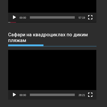
00:00
57:19
Сафари на квадроциклах по диким
пляжам
Видеоплеер
00:00
28:21