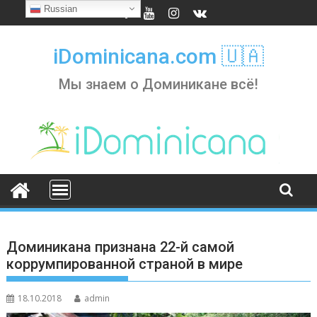
Skip
Russian
to
content
iDominicana.com 🇺🇦
Мы знаем о Доминикане всё!
Доминикана признана 22-й самой
коррумпированной страной в мире
18.10.2018
admin