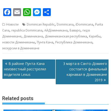
F
E
W
M
О
ac
m
h
e
т
,
,
,
Новости
Dominican Republic
Dominicana
iDominicana
Punta
e
ai
at
ss
п
,
,
,
,
Cana
republica Dominicana
АйДоминикана
Баваро
гид в
b
l
s
e
р
,
,
,
,
Доминикане
Доминикана
Доминиканская республика
Карибы
o
A
n
а
,
,
,
новости Доминиканы
Пунта Кана
Республика Доминикана
экскурсии в Доминикане
o
p
g
в
k
p
er
и
Навигация
В районе Пунта-Кана
3 марта в Санто-Доминго
т
по
неизвестный расстрелял
состоится финальный
ь
записям
водителя Lexus
карнавал в Доминикане
2019
Related posts