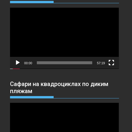
Видеоплеер
00:00
57:19
Сафари на квадроциклах по диким
пляжам
Видеоплеер