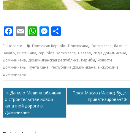
F
E
W
M
О
ac
m
h
e
т
,
,
,
Новости
Dominican Republic
Dominicana
iDominicana
Ifa villas
e
ai
at
ss
п
,
,
,
,
,
Bavaro
Punta Cana
republica Dominicana
Баваро
гид в Доминикане
b
l
s
e
р
,
,
,
Доминикана
Доминиканская республика
Карибы
новости
o
A
n
а
,
,
,
Доминиканы
Пунта Кана
Республика Доминикана
экскурсии в
Доминикане
o
p
g
в
k
p
er
и
Навигация
Данило Медина объявил
Пляж Макао (Macao) будет
т
по
о строительстве новой
приватизирован?
ь
записям
канатной дороги в
Доминикане