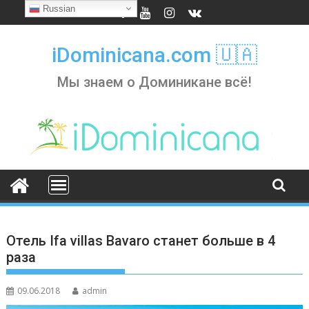
Skip
Russian
to
content
iDominicana.com 🇺🇦
Мы знаем о Доминикане всё!
Отель Ifa villas Bavaro станет больше в 4
раза
09.06.2018
admin