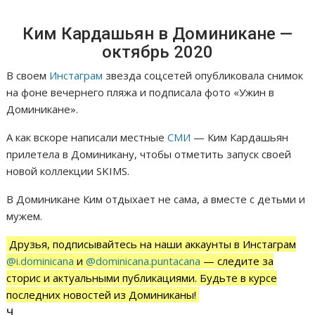
Ким Кардашьян в Доминикане —
октябрь 2020
В своем
Инстаграм
звезда соцсетей опубликовала снимок
на фоне вечернего пляжа и подписала фото «Ужин в
Доминикане».
А как вскоре написали местные
СМИ
— Ким Кардашьян
прилетела в Доминикану, чтобы отметить запуск своей
новой коллекции SKIMS.
В Доминикане Ким отдыхает не сама, а вместе с детьми и
мужем.
Друзья, подписывайтесь на наши аккаунты в Инстаграм
@i.dominicana
и
@dominicana.puntacana
— следите за
сторис и актуальными публикациями. Будьте в курсе
последних новостей из Доминиканы!
Ч