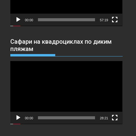
00:00
57:19
Сафари на квадроциклах по диким
пляжам
Видеоплеер
00:00
28:21