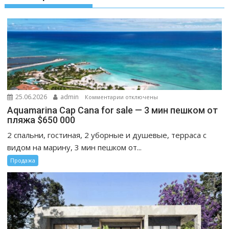
к
25.06.2026
admin
Комментарии
отключены
записи
Aquamarina Cap Cana for sale — 3 мин пешком от
Aquamarina
пляжа $650 000
Cap
2 спальни, гостиная, 2 уборные и душевые, терраса с
Cana
видом на марину, 3 мин пешком от...
for
Продажа
sale
—
3
мин
пешком
от