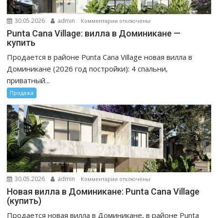
пляжа
$650
к
30.05.2026
admin
Комментарии
отключены
000
записи
Punta Cana Village: вилла в Доминикане —
Punta
купить
Cana
Продается в районе Punta Cana Village новая вилла в
Village:
Доминикане (2026 год постройки): 4 спальни,
вилла
приватный...
в
Продажа
Доминикане
—
купить
к
30.05.2026
admin
Комментарии
отключены
записи
Новая вилла в Доминикане: Punta Cana Village
Новая
(купить)
вилла
Продается новая вилла в Доминикане, в районе Punta