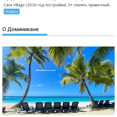
в
Cana Village (2026 год постройки): 5+ спален, приватный...
Доминикане:
Продажа
Punta
Cana
Village
О Доминикане
(купить)