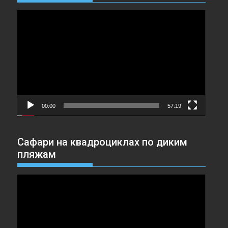
Видеоплеер
00:00
57:19
Сафари на квадроциклах по диким
пляжам
Видеоплеер