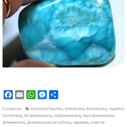
F
E
W
M
О
ac
m
h
e
т
,
,
,
Новости
Dominican Republic
Dominicana
iDominicana
republica
e
ai
at
ss
п
,
,
,
,
Dominicana
Ай Доминикана
АйДоминикана
гид в Доминикане
b
l
s
e
р
,
,
,
Доминикана
Домініканська республіка
ларимар
новости