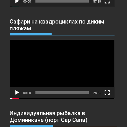
00:00
57:19
Сафари на квадроциклах по диким
пляжам
Видеоплеер
00:00
28:21
Индивидуальная рыбалка в
Доминикане (порт Cap Cana)