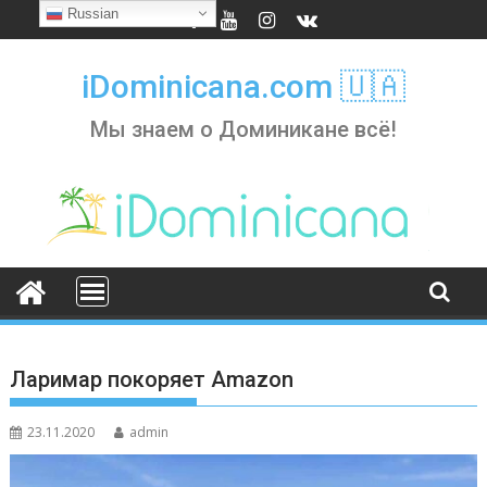
Skip
Russian
to
content
iDominicana.com 🇺🇦
Мы знаем о Доминикане всё!
Ларимар покоряет Amazon
23.11.2020
admin