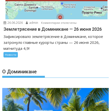
к
26.06.2026
admin
Комментарии
отключены
записи
Землетрясение в Доминикане — 26 июня 2026
Землетрясение
Зафиксировало землетрясение в Доминикане, которое
в
затронуло главные курорты страны — 26 июня 2026,
Доминикане
магнитуда 4,9!
—
26
Новости
июня
2026
О Доминикане