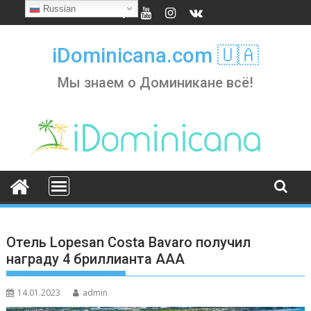
Skip
Russian
to
content
iDominicana.com 🇺🇦
Мы знаем о Доминикане всё!
Отель Lopesan Costa Bavaro получил
награду 4 бриллианта ААА
14.01.2023
admin