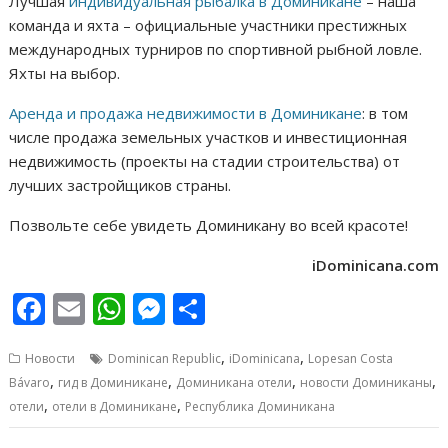
Лучшая
индивидуальная рыбалка в Доминикане
– наша
команда и яхта – официальные участники престижных
международных турниров по спортивной рыбной ловле.
Яхты на выбор.
Аренда и продажа недвижимости в Доминикане
: в том
числе продажа земельных участков и инвестиционная
недвижимость (проекты на стадии строительства) от
лучших застройщиков страны.
Позвольте себе увидеть Доминикану во всей красоте!
iDominicana.com
F
E
W
M
О
ac
m
h
e
т
,
,
Новости
Dominican Republic
iDominicana
Lopesan Costa
e
ai
at
ss
п
,
,
,
,
Bávaro
гид в Доминикане
Доминикана отели
новости Доминиканы
b
l
s
e
р
,
,
отели
отели в Доминикане
Республика Доминикана
o
A
n
а