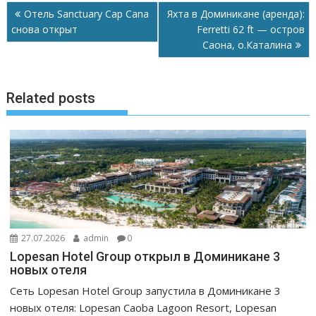
o
p
g
в
Навигация
Отель Sanctuary Cap Cana
Яхта в Доминикане (аренда):
по
k
p
er
и
снова открыт
Ferretti 62 ft — остров
записям
Саона, о.Каталина
т
ь
Related posts
27.07.2026
admin
0
Lopesan Hotel Group открыл в Доминикане 3
новых отеля
Сеть Lopesan Hotel Group запустила в Доминикане 3
новых отеля: Lopesan Caoba Lagoon Resort, Lopesan