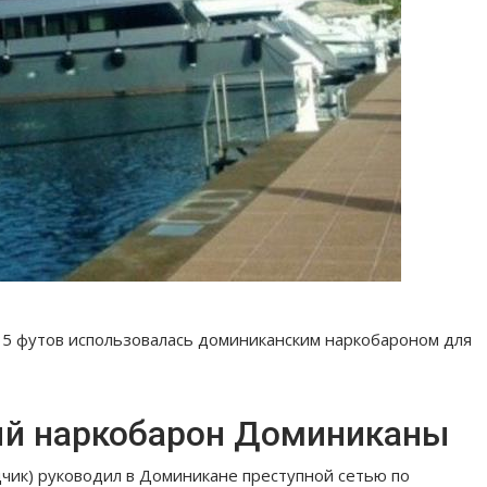
35 футов использовалась доминиканским наркобароном для
й наркобарон Доминиканы
чик) руководил в Доминикане преступной сетью по