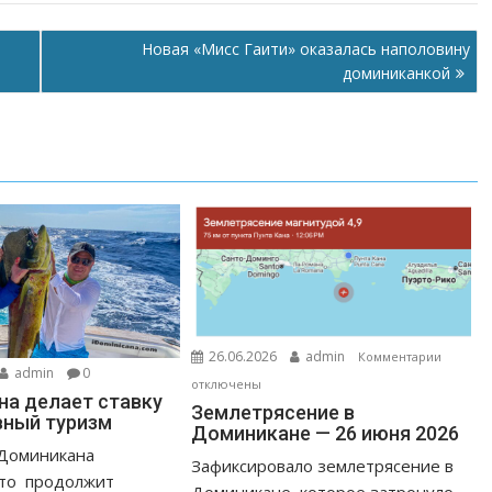
Новая «Мисс Гаити» оказалась наполовину
доминиканкой
к
26.06.2026
admin
Комментарии
admin
0
записи
отключены
а делает ставку
Землет
Землетрясение в
вный туризм
в
Доминикане — 26 июня 2026
Домини
 Доминикана
Зафиксировало землетрясение в
—
что продолжит
Доминикане, которое затронуло