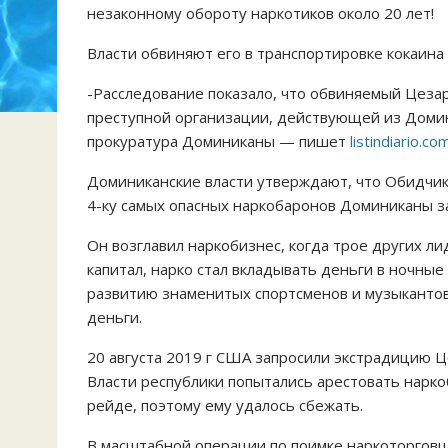
незаконному обороту наркотиков около 20 лет!
Власти обвиняют его в транспортировке кокаина
-Расследование показало, что обвиняемый Цеза
преступной организации, действующей из Домин
прокуратура Доминиканы — пишет
listindiario.co
Доминиканские власти утверждают, что Обидчик 
4-ку самых опасных наркобаронов Доминиканы з
Он возглавил наркобизнес, когда трое других ли
капитал, нарко стал вкладывать деньги в ночные
развитию знаменитых спортсменов и музыкантов
деньги.
20 августа 2019 г США запросили экстрадицию 
Власти республики попытались арестовать нарко
рейде, поэтому ему удалось сбежать.
В масштабной операции по поимке наркоторговц