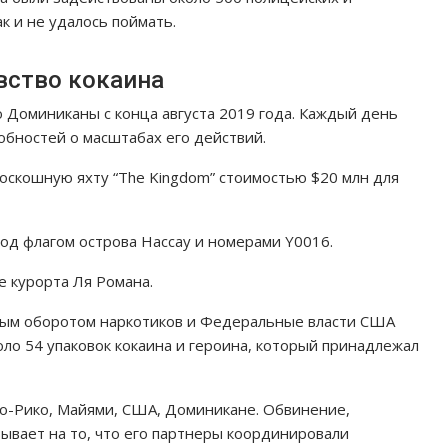
к и не удалось поймать.
вство кокаина
 Доминиканы с конца августа 2019 года. Каждый день
обностей о масштабах его действий.
роскошную яхту “The Kingdom” стоимостью $20 млн для
од флагом острова Нассау и номерами Y0016.
е курорта Ля Романа.
ным оборотом наркотиков и Федеральные власти США
оло 54 упаковок кокаина и героина, который принадлежал
то-Рико, Майями, США, Доминикане. Обвинение,
вает на то, что его партнеры координировали