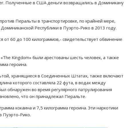
г. Полученные в США деньги возвращались в Доминикану
против Перальты в транспортировке, по крайней мере,
 Доминиканской Республики в Пуэрто-Рико в 2013 году.
ся от 60 до 100 килограммов,- свидетельствует обвинение
 «The Kingdom» были арестованы шесть человек, а также
амма героина.
ьтой, хранящиеся в Соединенных Штатах, также включают
 длина которого составляла 22 фута, в водах между
был обнаружен во время регулярного патрулирования
ановлено, что он принадлежал Перальте.
рамма кокаина и 7,5 килограмма героина. Эти наркотики
в Пуэрто-Рико.