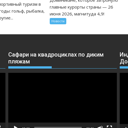
26
портивный туризм в
главные курорты страны — 26
июня
оды: гольф, рыбалка,
июня 2026, магнитуда 4,9!
2026
угие...
Новости
Сафари на квадроциклах по диким
Ин
пляжам
До
Видеоплеер
Вид