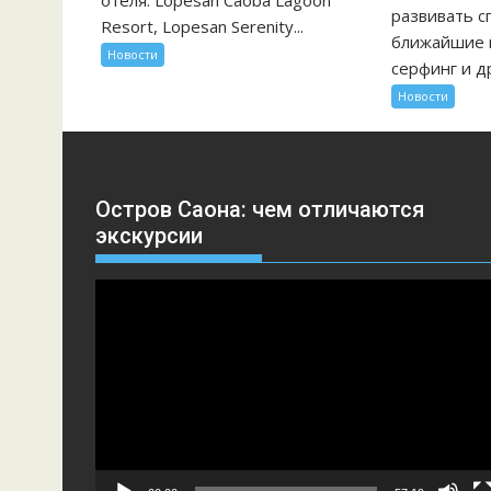
отеля: Lopesan Caoba Lagoon
развивать с
Resort, Lopesan Serenity...
ближайшие г
Новости
серфинг и др
Новости
Остров Саона: чем отличаются
экскурсии
Видеоплеер