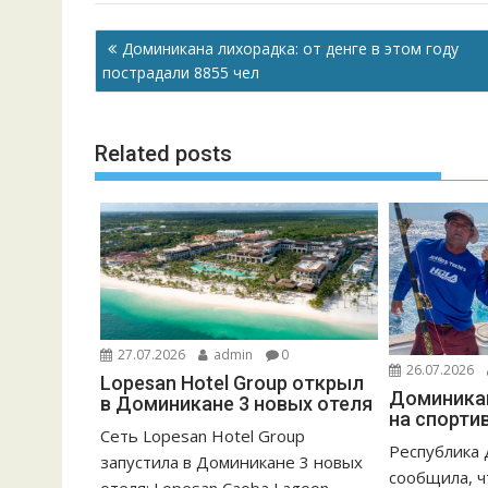
b
l
s
e
р
Навигация
Доминикана лихорадка: от денге в этом году
o
A
n
а
по
пострадали 8855 чел
o
p
g
в
записям
k
p
er
и
Related posts
т
ь
27.07.2026
admin
0
26.07.2026
Lopesan Hotel Group открыл
Доминикан
в Доминикане 3 новых отеля
на спорти
Сеть Lopesan Hotel Group
Республика
запустила в Доминикане 3 новых
сообщила, 