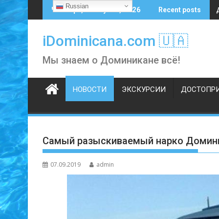
Skip
Russian
Четверг, 6 августа, 2026
Recent posts
to
content
iDominicana.com 🇺🇦
Мы знаем о Доминикане всё!
НОВОСТИ
ЭКСКУРСИИ
ДОСТОПР
Самый разыскиваемый нарко Доминик
07.09.2019
admin