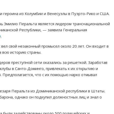
 и героина из Колумбии и Венесуэлы в Пуэрто-Рико и США.
рь Эмилио Перальта является лидером транснациональной
иканской Республики, — заявила Генеральная
m
.
вел свой незаконный промысел около 20 лет. Он входит в
а всю историю страны.
деров преступной сети оказались за решеткой. Заработав
 клубы в Санто-Доминго, привлекать к их открытию и
. Предполагается, что с их помощью нарко отмывал
Цезаря Перальта из Доминиканской республики в Штаты.
барона, однако он подкупил должностных лиц и знал о
а были задействованы около 500 полицейских и