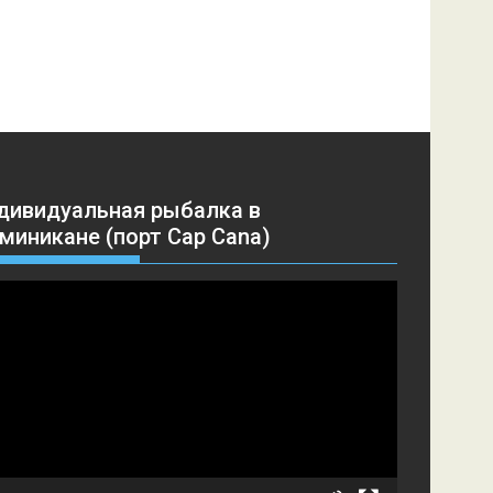
дивидуальная рыбалка в
миникане (порт Cap Cana)
еоплеер