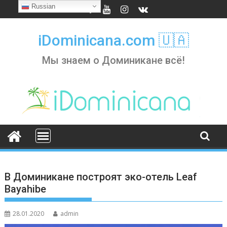
Skip
Russian
to
content
iDominicana.com 🇺🇦
Мы знаем о Доминикане всё!
В Доминикане построят эко-отель Leaf
Bayahibe
28.01.2020
admin