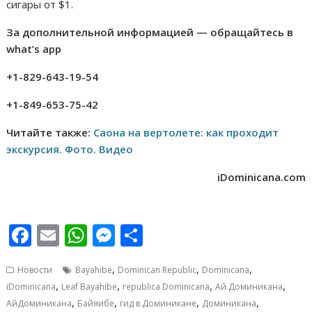
сигары от $1.
За дополнительной информацией — обращайтесь в
what’s app
+1-829-643-19-54
+1-849-653-75-42
Читайте также:
Саона на вертолете: как проходит
экскурсия. Фото. Видео
iDominicana.com
F
E
W
M
О
ac
m
h
e
т
,
,
,
Новости
Bayahibe
Dominican Republic
Dominicana
e
ai
at
ss
п
,
,
,
,
iDominicana
Leaf Bayahibe
republica Dominicana
Ай Доминикана
b
l
s
e
р
,
,
,
,
АйДоминикана
Байяибе
гид в Доминикане
Доминикана