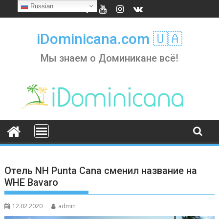
Skip
Russian
to
content
iDominicana.com 🇺🇦
Мы знаем о Доминикане всё!
Отель NH Punta Cana сменил название на
WHE Bаvaro
12.02.2020
admin