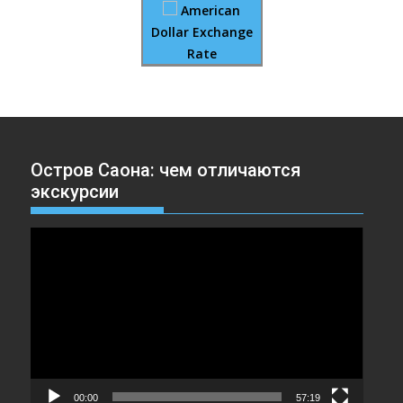
American
Dollar Exchange
Rate
Остров Саона: чем отличаются
экскурсии
Видеоплеер
00:00
57:19