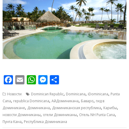
F
E
W
M
О
ac
m
h
e
т
,
,
,
Новости
Dominican Republic
Dominicana
iDominicana
Punta
e
ai
at
ss
п
,
,
,
,
Cana
republica Dominicana
АйДоминикана
Баваро
гид в
b
l
s
e
р
,
,
,
,
Доминикане
Доминикана
Доминиканская республика
Карибы
o
A
n
а
,
,
,
новости Доминиканы
отели Доминиканы
Отель NH Punta Cana
,
Пунта Кана
Республика Доминикана
o
p
g
в