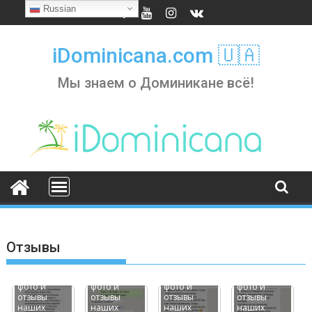
Skip
Russian
to
content
iDominicana.com 🇺🇦
Мы знаем о Доминикане всё!
Отзывы
Гора
Гора
Гора
Гора
Редонда +
Редонда +
Редонда +
Редонда +
ATV-сафари:
ATV-сафари:
ATV-сафари:
ATV-сафари:
фото и
фото и
фото и
фото и
отзывы
отзывы
отзывы
отзывы
наших
наших
наших
наших