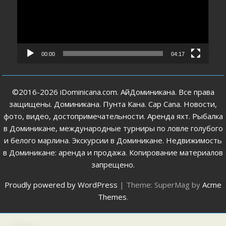
00:00
04:17
©2016-2026 iDominicana.com. АйДоминикана. Все права
защищены. Доминикана. Пунта Кана. Cap Cana. Новости,
фото, видео, достопримечательности. Аренда яхт. Рыбалка
в Доминикане, международные турниры по ловле голубого
и белого марлина. Экскурсии в Доминикане. Недвижимость
в Доминикане: аренда и продажа. Копирование материалов
запрещено.
Proudly powered by WordPress
|
Theme: SuperMag by
Acme
Themes
.