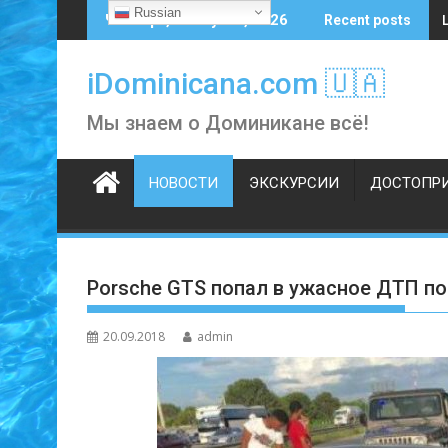
Skip
Russian
Четверг, 6 августа, 2026
Recent posts
to
content
iDominicana.com 🇺🇦
Мы знаем о Доминикане всё!
НОВОСТИ
ЭКСКУРСИИ
ДОСТОПР
Porsche GTS попал в ужасное ДТП п
20.09.2018
admin