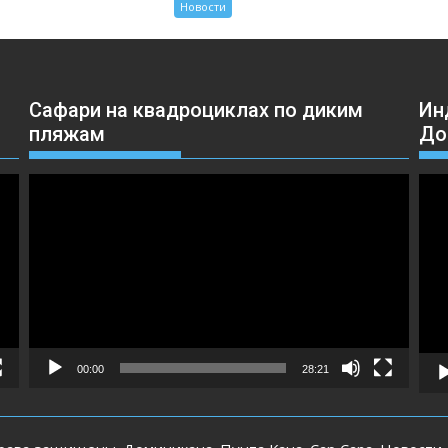
Новости
Сафари на квадроциклах по диким
Ин
пляжам
До
Видеоплеер
Вид
00:00
28:21