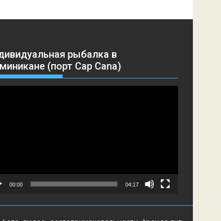
дивидуальная рыбалка в
миникане (порт Cap Cana)
еоплеер
00:00
04:17