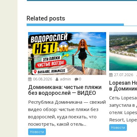
записям
т
ь
Related posts
27.07.2026
06.08.2026
admin
0
Lopesan H
Доминикана: чистые пляжи
в Доминик
без водорослей — ВИДЕО
Сеть Lopesa
Республика Доминикана — свежий
запустила в
видео обзор: чистые пляжи без
отеля: Lope
водорослей, куда поехать, что
Resort, Lopes
посмотреть, какой отель...
Новости
Новости