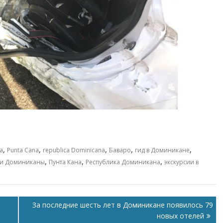
,
,
,
,
,
a
Punta Cana
republica Dominicana
Баваро
гид в Доминикане
,
,
,
ти Доминиканы
Пунта Кана
Республика Доминикана
экскурсии в
За последние шесть лет в Доминикане появилось 79
новых отелей