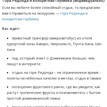
Гора Редонда и колоритная глубинка (индивидуально)
Если вы любите более спокойный отдых, то предлагаем
вам отправиться на экскурсию —
гора Редонда и
колоритная глубинка.
Вас ждет:
приватный трансфер (микроавтобус) из отеля
курортной зоны Баваро, Увероальто, Пунта-Кана, Кап-
Кана
гид, который знает о Доминикане больше, чем
пишут в интернете
отдых на горе Редонда – не ограниченное время –
полеты на небесных качелях и метлах, отдых в гамаке
посещение фруктового ранчо, где вы увидите, как
растут тропические фрукты и познакомитесь с бытом
простой доминиканской семьи
посещение самого бедного района курорта Пунта-