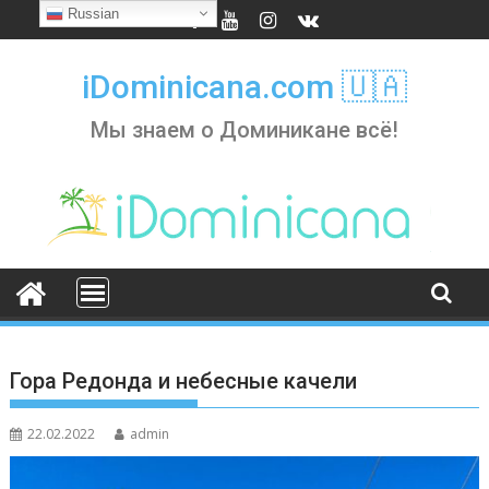
Skip
Russian
to
content
iDominicana.com 🇺🇦
Мы знаем о Доминикане всё!
Гора Редонда и небесные качели
22.02.2022
admin