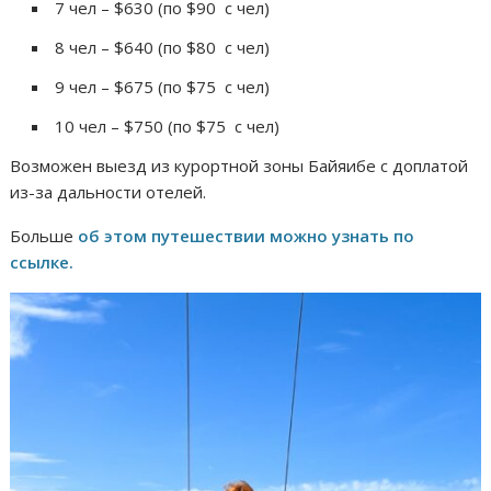
7 чел – $630 (по $90 с чел)
8 чел – $640 (по $80 с чел)
9 чел – $675 (по $75 с чел)
10 чел – $750 (по $75 с чел)
Возможен выезд из курортной зоны Байяибе с доплатой
из-за дальности отелей.
Больше
об этом путешествии можно узнать по
ссылке.