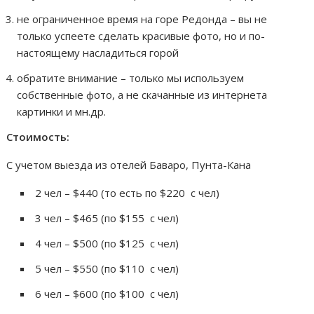
не ограниченное время на горе Редонда – вы не
только успеете сделать красивые фото, но и по-
настоящему насладиться горой
обратите внимание – только мы используем
собственные фото, а не скачанные из интернета
картинки и мн.др.
Стоимость:
С учетом выезда из отелей Баваро, Пунта-Кана
2 чел – $440 (то есть по $220 с чел)
3 чел – $465 (по $155 с чел)
4 чел – $500 (по $125 с чел)
5 чел – $550 (по $110 с чел)
6 чел – $600 (по $100 с чел)