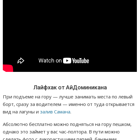
Лайфхак от АйДоминикана
При подъеме на гору — лучше занимать места по левый
борт, сразу за водителем — именно от туда открывается
вид на лагуны и
залив Самана
.
Абсолютно бесплатно можно подняться на гору пешком,
однако это займет у вас час-полтора. В пути можно
сделать фото с дикорастущими папаей, бананами,