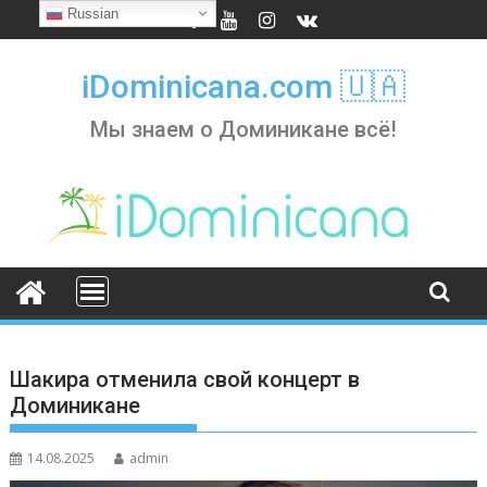
Skip
Russian
to
content
iDominicana.com 🇺🇦
Мы знаем о Доминикане всё!
Шакира отменила свой концерт в
Доминикане
14.08.2025
admin