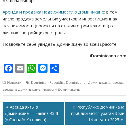
Яхты на выбор.
Аренда и продажа недвижимости в Доминикане
: в том
числе продажа земельных участков и инвестиционная
недвижимость (проекты на стадии строительства) от
лучших застройщиков страны.
Позвольте себе увидеть Доминикану во всей красоте!
iDominicana.com
F
E
W
M
О
ac
m
h
e
т
,
,
,
,
Новости
Dominican Republic
Dominicana
Доминикана
звезды
e
ai
at
ss
п
,
звезды в Доминикане
новости Доминиканы
b
l
s
e
р
o
A
n
а
Навигация
Аренда яхты в
К Республике Доминикана
o
p
g
в
по
Доминикане — Fairline 43 ft
приближается ураган Эрин
записям
(о.Саона/о.Каталина)
— 14 августа 2025
k
p
er
и