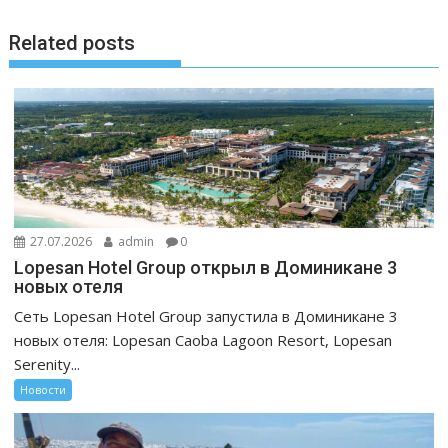
т
ь
Related posts
27.07.2026
admin
0
Lopesan Hotel Group открыл в Доминикане 3
новых отеля
Сеть Lopesan Hotel Group запустила в Доминикане 3
новых отеля: Lopesan Caoba Lagoon Resort, Lopesan
Serenity...
Новости