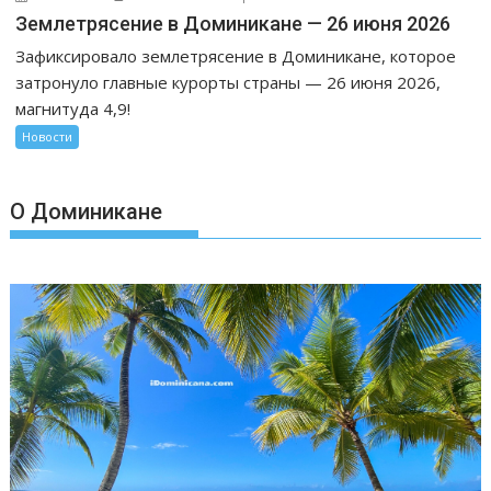
записи
Землетрясение в Доминикане — 26 июня 2026
Землетрясение
Зафиксировало землетрясение в Доминикане, которое
в
затронуло главные курорты страны — 26 июня 2026,
Доминикане
магнитуда 4,9!
—
26
Новости
июня
2026
О Доминикане