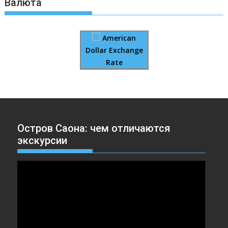
Валюта
American
Dollar Exchange
Rate
Остров Саона: чем отличаются
экскурсии
Видеоплеер