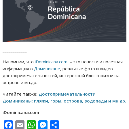
____________
Напомним, что
iDominicana.com
– это новости и полезная
информация о
Доминикане
, реальные фото и видео
достопримечательностей, интересный блог о жизни на
острове и мн.др.
Читайте также:
Достопримечательности
Доминиканы: пляжи, горы, острова, водопады и мн.др.
iDominicana.com
F
E
W
M
О