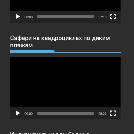
00:00
57:19
Сафари на квадроциклах по диким
пляжам
Видеоплеер
00:00
28:21