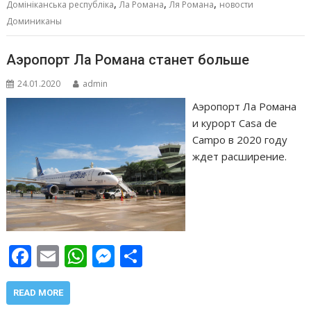
,
,
,
Домініканська республіка
Ла Романа
Ля Романа
новости
k
p
er
и
Доминиканы
т
ь
Аэропорт Ла Романа станет больше
24.01.2020
admin
Аэропорт Ла Романа
и курорт Casa de
Campo в 2020 году
ждет расширение.
F
E
W
M
О
ac
m
h
e
т
e
ai
at
ss
п
READ MORE