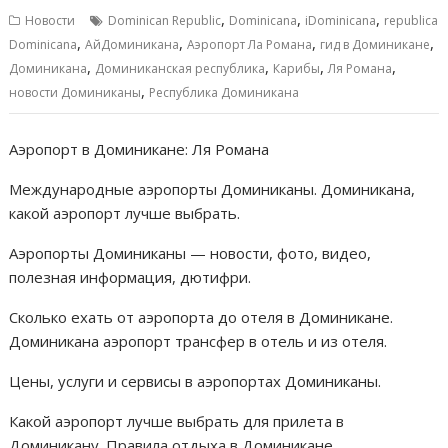
b
l
s
e
р
,
,
,
Новости
Dominican Republic
Dominicana
iDominicana
republica
o
A
n
а
,
,
,
,
Dominicana
АйДоминикана
Аэропорт Ла Романа
гид в Доминикане
,
,
,
,
o
p
g
в
Доминикана
Доминиканская республика
Карибы
Ля Романа
,
новости Доминиканы
Республика Доминикана
k
p
er
и
т
Аэропорт в Доминикане: Ля Романа
ь
Международные аэропорты Доминиканы. Доминикана,
какой аэропорт лучше выбрать.
Аэропорты Доминиканы — новости, фото, видео,
полезная информация, дютифри.
Сколько ехать от аэропорта до отеля в Доминикане.
Доминикана аэропорт трансфер в отель и из отеля.
Цены, услуги и сервисы в аэропортах Доминиканы.
Какой аэропорт лучше выбрать для прилета в
Доминикану. Правила отдыха в Доминикане.