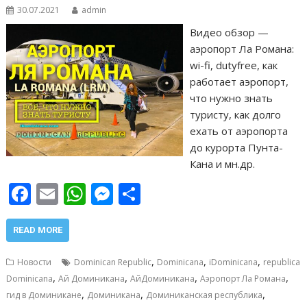
30.07.2021
admin
Видео обзор —
аэропорт Ла Романа:
wi-fi, dutyfree, как
работает аэропорт,
что нужно знать
туристу, как долго
ехать от аэропорта
до курорта Пунта-
Кана и мн.др.
F
E
W
M
О
ac
m
h
e
т
e
ai
at
ss
п
READ MORE
b
l
s
e
р
,
,
,
Новости
Dominican Republic
Dominicana
iDominicana
republica
o
A
n
а
,
,
,
,
Dominicana
Ай Доминикана
АйДоминикана
Аэропорт Ла Романа
,
,
,
o
p
g
в
гид в Доминикане
Доминикана
Доминиканская республика