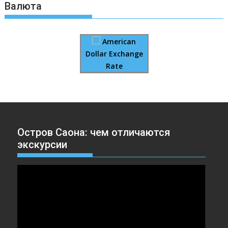
Валюта
American
Dollar Exchange
Rate
Остров Саона: чем отличаются
экскурсии
Видеоплеер