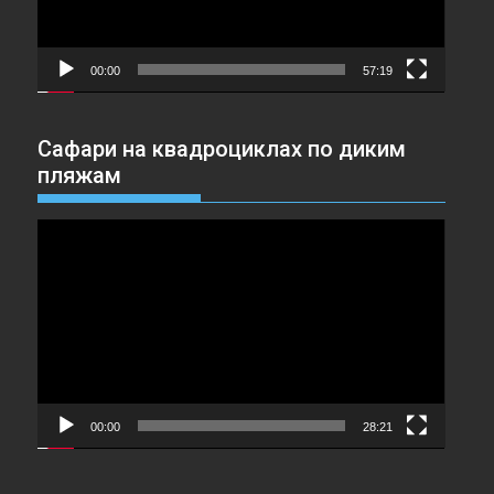
00:00
57:19
Сафари на квадроциклах по диким
пляжам
Видеоплеер
00:00
28:21