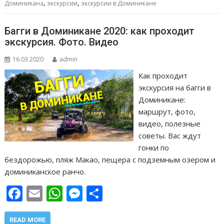
k
p
er
и
,
,
Доминикана
экскурсии
экскурсии в Доминикане
т
ь
Багги в Доминикане 2020: как проходит
экскурсия. Фото. Видео
16.03.2020
admin
Как проходит
экскурсия на багги в
Доминикане:
маршрут, фото,
видео, полезные
советы. Вас ждут
гонки по
бездорожью, пляж Макао, пещера с подземным озером и
доминиканское ранчо.
F
E
W
M
О
ac
m
h
e
т
READ MORE