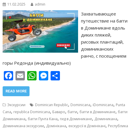
11.02.2025
admin
Захватывающее
путешествие на багги
в Доминикане вдоль
диких пляжей,
рисовых плантаций,
доминиканских
ранчо, с посещением
горы Редонда (индивидуально)
F
E
W
M
О
ac
m
h
e
т
e
ai
at
ss
п
READ MORE
b
l
s
e
р
,
,
,
Экскурсии
Dominican Republic
Dominicana
iDominicana
Punta
o
A
n
а
,
,
,
,
,
Cana
republica Dominicana
Баваро
багги
багги в Доминикане
багги
,
,
,
,
o
p
g
в
Доминикана
багги Пунта Кана
гид в Доминикане
Доминикана
,
,
,
Доминикана экскурсии
Домінікана
екскурсії в Домінікані
Республика