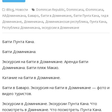
e
ai
at
ss
п
b
l
s
e
р
,
,
,
,
iBlog
Новости
Dominican Republic
Dominicana
iDominicana
o
A
n
а
,
,
,
,
АйДоминикана
Баваро
багги в Доминикане
багги Пунта Кана
гид в
,
,
,
,
o
p
g
в
Доминикане
Доминикана
Доминиканская республика
Пунта Кана
,
Республика Доминикана
экскурсии в Доминикане
k
p
er
и
т
Багги Пунта Кана.
ь
Багги Доминикана.
Экскурсия на багги в Доминикане. Аренда багги
Доминикана. Багги пляж Макао.
Катание на багги в Доминикане.
Багги в Баваро. Экскурсия на багги в Доминикане — фото и
видео туристов.
Экскурсии в Доминикане. Экскурсии Пунта Кана. Что
посмотреть в Дминикане. Что посмотреть Пунта Кана.