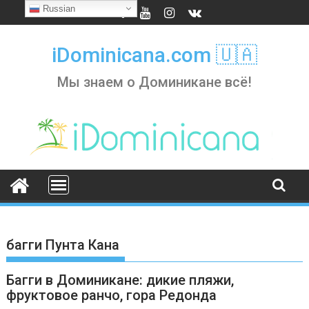
Skip
Russian
to
content
iDominicana.com 🇺🇦
Мы знаем о Доминикане всё!
багги Пунта Кана
Багги в Доминикане: дикие пляжи,
фруктовое ранчо, гора Редонда