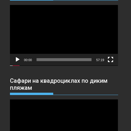
Видеоплеер
00:00
57:19
Сафари на квадроциклах по диким
пляжам
Видеоплеер