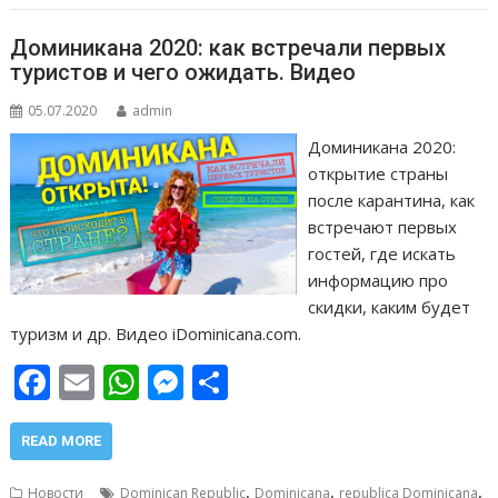
k
p
er
и
т
Доминикана 2020: как встречали первых
ь
туристов и чего ожидать. Видео
05.07.2020
admin
Доминикана 2020:
открытие страны
после карантина, как
встречают первых
гостей, где искать
информацию про
скидки, каким будет
туризм и др. Видео iDominicana.com.
F
E
W
M
О
ac
m
h
e
т
e
ai
at
ss
п
READ MORE
b
l
s
e
р
,
,
,
Новости
Dominican Republic
Dominicana
republica Dominicana