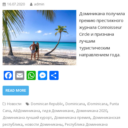
16.07.2020
admin
Доминикана получила
премию престижного
журнала Connoisseur
Circle и признана
лучшим
туристическим
направлением года.
F
E
W
M
О
ac
m
h
e
т
e
ai
at
ss
п
READ MORE
b
l
s
e
р
,
,
,
Новости
Dominican Republic
Dominicana
iDominicana
Punta
o
A
n
а
,
,
,
,
Cana
АйДоминикана
гид в Доминикане
Доминикана 2020
,
,
o
p
g
в
Доминикана лучший курорт
Доминикана премия
Доминиканская
,
,
республика
новости Доминиканы
Республика Доминикана