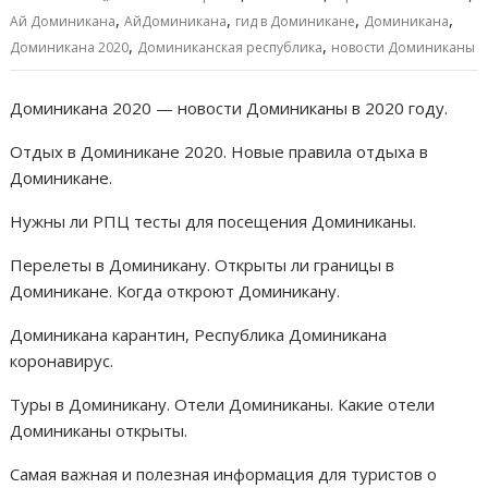
o
A
n
а
,
,
,
,
Ай Доминикана
АйДоминикана
гид в Доминикане
Доминикана
,
,
o
p
g
в
Доминикана 2020
Доминиканская республика
новости Доминиканы
k
p
er
и
Доминикана 2020 — новости Доминиканы в 2020 году.
т
Отдых в Доминикане 2020. Новые правила отдыха в
ь
Доминикане.
Нужны ли РПЦ тесты для посещения Доминиканы.
Перелеты в Доминикану. Открыты ли границы в
Доминикане. Когда откроют Доминикану.
Доминикана карантин, Республика Доминикана
коронавирус.
Туры в Доминикану. Отели Доминиканы. Какие отели
Доминиканы открыты.
Самая важная и полезная информация для туристов о