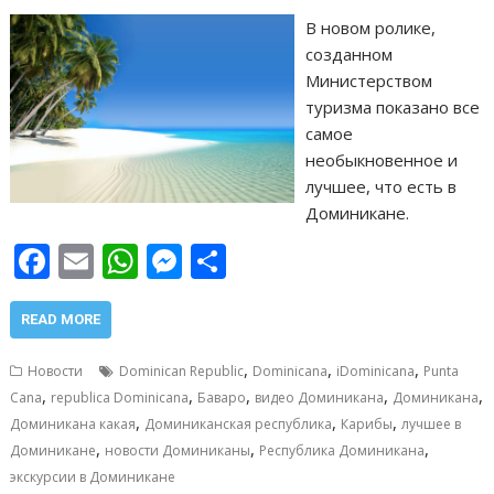
В новом ролике,
созданном
Министерством
туризма показано все
самое
необыкновенное и
лучшее, что есть в
Доминикане.
F
E
W
M
О
ac
m
h
e
т
e
ai
at
ss
п
READ MORE
b
l
s
e
р
,
,
,
Новости
Dominican Republic
Dominicana
iDominicana
Punta
o
A
n
а
,
,
,
,
,
Cana
republica Dominicana
Баваро
видео Доминикана
Доминикана
,
,
,
o
p
g
в
Доминикана какая
Доминиканская республика
Карибы
лучшее в
,
,
,
Доминикане
новости Доминиканы
Республика Доминикана
k
p
er
и
экскурсии в Доминикане