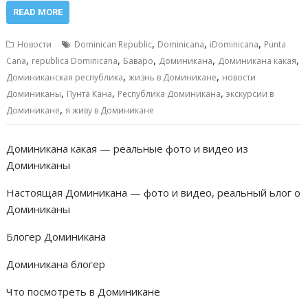
e
ai
at
ss
п
READ MORE
b
l
s
e
р
,
,
,
Новости
Dominican Republic
Dominicana
iDominicana
Punta
o
A
n
а
,
,
,
,
,
Cana
republica Dominicana
Баваро
Доминикана
Доминикана какая
,
,
o
p
g
в
Доминиканская республика
жизнь в Доминикане
новости
,
,
,
Доминиканы
Пунта Кана
Республика Доминикана
экскурсии в
k
p
er
и
,
Доминикане
я живу в Доминикане
т
ь
Доминикана какая — реальные фото и видео из
Доминиканы
Настоящая Доминикана — фото и видео, реальный ьлог о
Доминиканы
Блогер Доминикана
Доминикана блогер
Что посмотреть в Доминикане