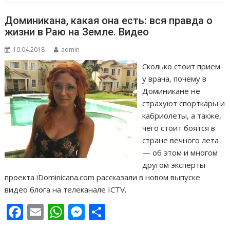
т
ь
Доминикана, какая она есть: вся правда о
жизни в Раю на Земле. Видео
10.04.2018
admin
Сколько стоит прием
у врача, почему в
Доминикане не
страхуют спорткары и
кабриолеты, а также,
чего стоит боятся в
стране вечного лета
— об этом и многом
другом эксперты
проекта iDominicana.com рассказали в новом выпуске
видео блога на телеканале ICTV.
F
E
W
M
О
ac
m
h
e
т