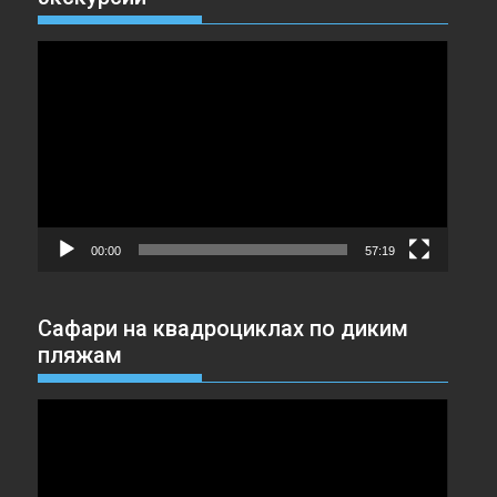
Видеоплеер
00:00
57:19
Сафари на квадроциклах по диким
пляжам
Видеоплеер