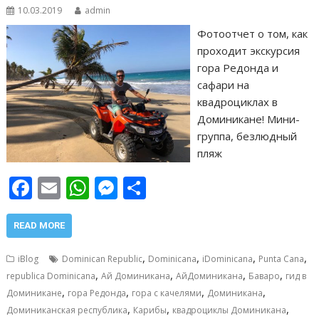
10.03.2019
admin
Фотоотчет о том, как
проходит экскурсия
гора Редонда и
сафари на
квадроциклах в
Доминикане! Мини-
группа, безлюдный
пляж
F
E
W
M
О
ac
m
h
e
т
e
ai
at
ss
п
READ MORE
b
l
s
e
р
,
,
,
,
iBlog
Dominican Republic
Dominicana
iDominicana
Punta Cana
o
A
n
а
,
,
,
,
republica Dominicana
Ай Доминикана
АйДоминикана
Баваро
гид в
,
,
,
,
o
p
g
в
Доминикане
гора Редонда
гора с качелями
Доминикана
,
,
,
Доминиканская республика
Карибы
квадроциклы Доминикана