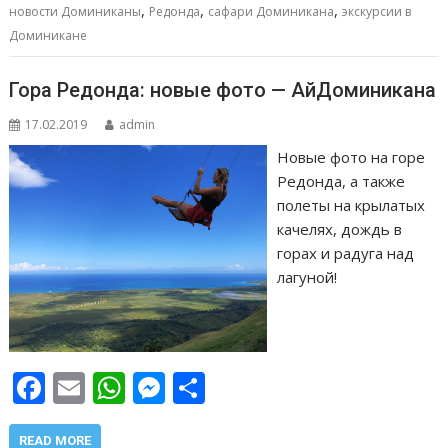
k
p
er
и
,
,
,
новости Доминиканы
Редонда
сафари Доминикана
экскурсии в
т
Доминикане
ь
Гора Редонда: новые фото — АйДоминикана
17.02.2019
admin
Новые фото на горе
Редонда, а также
полеты на крылатых
качелях, дождь в
горах и радуга над
лагуной!
F
E
W
M
О
ac
m
h
e
т
READ MORE