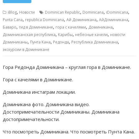
e
ai
at
ss
п
b
l
s
e
р
,
,
,
,
iBlog
Новости
Dominican Republic
Dominicana
iDominicana
o
A
n
а
,
,
,
,
Punta Cana
republica Dominicana
Ай Доминикана
АйДоминикана
,
,
,
,
o
p
g
в
Баваро
гид в Доминикане
гора с качелями
Доминикана
,
,
,
Доминиканская республика
Карибы
небесные качели
новости
k
p
er
и
,
,
,
,
Доминиканы
Пунта Кана
Редонда
Республика Доминикана
т
экскурсии в Доминикане
ь
Гора Редонда Доминикана – круглая гора в Доминикане.
Гора с качелями в Доминикане.
Доминикана инстаграм локации.
Доминикана фото. Доминикана видео.
Достопримечательности Доминиканы. Доминикана
достопримечательности.
Что посмотреть Доминикана. Что посмотреть Пунта Кана.