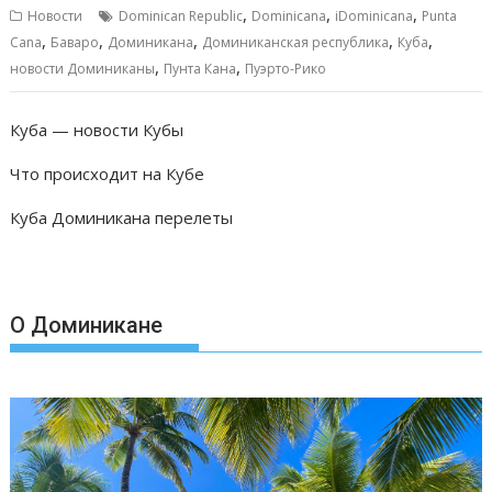
b
l
s
e
р
,
,
,
Новости
Dominican Republic
Dominicana
iDominicana
Punta
o
A
n
а
,
,
,
,
,
Cana
Баваро
Доминикана
Доминиканская республика
Куба
,
,
o
p
g
в
новости Доминиканы
Пунта Кана
Пуэрто-Рико
k
p
er
и
Куба — новости Кубы
т
Что происходит на Кубе
ь
Куба Доминикана перелеты
О Доминикане