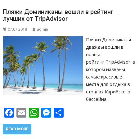
k
p
er
и
т
Пляжи Доминиканы вошли в рейтинг
ь
лучших от TripAdvisor
07.07.2018
admin
Пляжи Доминиканы
дважды вошли в
новый
рейтинг TripAdvisor, в
котором названы
самые красивые
места для отдыха в
странах Карибского
бассейна.
F
E
W
M
О
ac
m
h
e
т
e
ai
at
ss
п
READ MORE