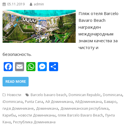
05.11.2019
admin
Пляж отеля Barcelo
Bavaro Beach
награжден
международным
знаком качества за
чистоту и
безопасность.
F
E
W
M
О
ac
m
h
e
т
e
ai
at
ss
п
READ MORE
b
l
s
e
р
,
,
,
Новости
Barcelo bavaro beach
Dominican Republic
Dominicana
o
A
n
а
,
,
,
,
,
iDominicana
Punta Cana
Ай Доминикана
АйДоминикана
Баваро
,
,
,
o
p
g
в
гид в Доминикане
Доминикана
Доминиканская республика
,
,
,
Карибы
новости Доминиканы
пляж Barcelo Bavaro Beach
Пунта
k
p
er
и
,
Кана
Республика Доминикана