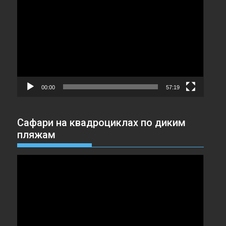
00:00
57:19
Сафари на квадроциклах по диким
пляжам
Видеоплеер