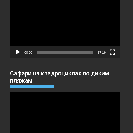
00:00
57:19
Сафари на квадроциклах по диким
пляжам
Видеоплеер