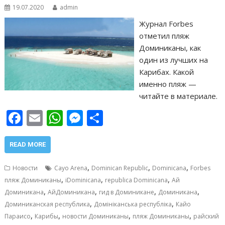
19.07.2020
admin
Журнал Forbes
отметил пляж
Доминиканы, как
один из лучших на
Карибах. Какой
именно пляж —
читайте в материале.
F
E
W
M
О
ac
m
h
e
т
e
ai
at
ss
п
READ MORE
b
l
s
e
р
,
,
,
Новости
Cayo Arena
Dominican Republic
Dominicana
Forbes
o
A
n
а
,
,
,
пляж Доминиканы
iDominicana
republica Dominicana
Ай
,
,
,
,
o
p
g
в
Доминикана
АйДоминикана
гид в Доминикане
Доминикана
,
,
Доминиканская республика
Домініканська республіка
Кайо
k
p
er
и
,
,
,
,
Параисо
Карибы
новости Доминиканы
пляж Доминиканы
райский