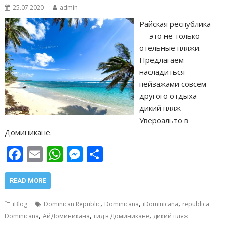
25.07.2020
admin
Райская республика
— это не только
отельные пляжи.
Предлагаем
насладиться
пейзажами совсем
другого отдыха —
дикий пляж
Увероальто в
Доминикане.
F
E
W
M
О
ac
m
h
e
т
e
ai
at
ss
п
READ MORE
b
l
s
e
р
,
,
,
iBlog
Dominican Republic
Dominicana
iDominicana
republica
o
A
n
а
,
,
,
Dominicana
АйДоминикана
гид в Доминикане
дикий пляж