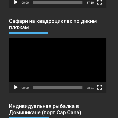
00:00
57:19
Сафари на квадроциклах по диким
пляжам
Видеоплеер
00:00
28:21
Индивидуальная рыбалка в
Доминикане (порт Cap Cana)