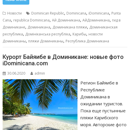
e
ai
at
ss
п
b
l
s
e
р
,
,
,
Новости
Dominican Republic
Dominicana
iDominicana
Punta
o
A
n
а
,
,
,
,
Cana
republica Dominicana
Ай Доминикана
АйДоминикана
гид в
,
,
,
o
p
g
в
Доминикане
Доминикана
Доминикана пляжи
Доминиканская
,
,
,
республика
Домініканська республіка
Карибы
новости
k
p
er
и
,
,
Доминиканы
пляжи Доминиканы
Республика Доминикана
т
ь
Курорт Байяибе в Доминикане: новые фото
iDominicana.com
30.06.2020
admin
Регион Байяибе в
Республике
Доминикана в
ожидании туристов.
Пока еще пустынные
пляжи Карибского
моря. Авторские фото