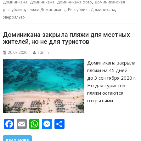
,
,
,
o
p
g
в
Доминикана
Доминикана
Доминикана фото
Доминиканская
,
,
,
республика
пляжи Доминиканы
Республика Доминикана
k
p
er
и
Увероальто
т
ь
Доминикана закрыла пляжи для местных
жителей, но не для туристов
20.07.2020
admin
Доминикана закрыла
пляжи на 45 дней —
до 3 сентября 2020 г.
Но для туристов
пляжи остаются
открытыми.
F
E
W
M
О
ac
m
h
e
т
READ MORE