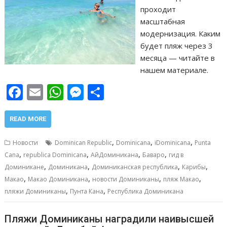
проходит
масштабная
модернизация. Каким
будет пляж через 3
месяца — читайте в
нашем материале.
F
E
W
M
О
ac
m
h
e
т
e
ai
at
ss
п
READ MORE
b
l
s
e
р
,
,
,
Новости
Dominican Republic
Dominicana
iDominicana
Punta
o
A
n
а
,
,
,
,
Cana
republica Dominicana
АйДоминикана
Баваро
гид в
,
,
,
,
o
p
g
в
Доминикане
Доминикана
Доминиканская республика
Карибы
,
,
,
,
Макао
Макао Доминикана
новости Доминиканы
пляж Макао
k
p
er
и
,
,
пляжи Доминиканы
Пунта Кана
Республика Доминикана
т
ь
Пляжи Доминиканы наградили наивысшей