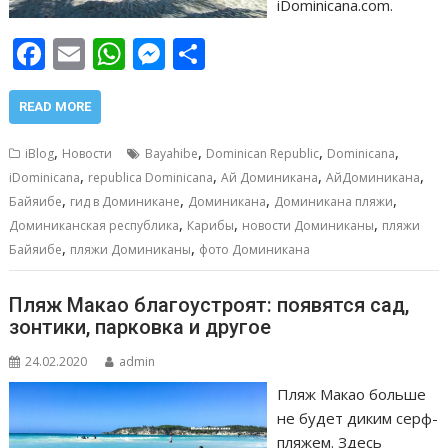
iDominicana.com.
F
E
W
M
О
ac
m
h
e
т
e
ai
at
ss
п
READ MORE
b
l
s
e
р
,
,
,
,
iBlog
Новости
Bayahibe
Dominican Republic
Dominicana
o
A
n
а
,
,
,
,
iDominicana
republica Dominicana
Ай Доминикана
АйДоминикана
,
,
,
,
o
p
g
в
Байяибе
гид в Доминикане
Доминикана
Доминикана пляжи
,
,
,
Доминиканская республика
Карибы
новости Доминиканы
пляжи
k
p
er
и
,
,
Байяибе
пляжи Доминиканы
фото Доминикана
т
ь
Пляж Макао благоустроят: появятся сад,
зонтики, парковка и другое
24.02.2020
admin
Пляж Макао больше
не будет диким серф-
пляжем. Здесь