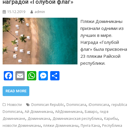
наградой «Голубой флаг»
15.12.2019
admin
Пляжи Доминиканы
признали одними из
лучших в мире.
Награда «Голубой
флаг» была присвоена
23 пляжам Райской
республики.
F
E
W
M
О
ac
m
h
e
т
e
ai
at
ss
п
READ MORE
b
l
s
e
р
,
,
,
Новости
Dominican Republic
Dominicana
iDominicana
republica
o
A
n
а
,
,
,
,
Dominicana
Ай Доминикана
АйДоминикана
Баваро
гид в
,
,
,
,
o
p
g
в
Доминикане
Доминикана
Доминиканская республика
Карибы
,
,
,
новости Доминиканы
пляжи Доминиканы
Пунта Кана
Республика