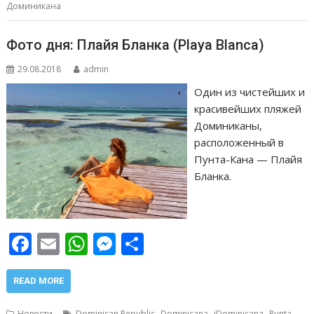
k
p
er
и
Доминикана
т
ь
Фото дня: Плайя Бланка (Playa Blanca)
29.08.2018
admin
Один из чистейших и
красивейших пляжей
Доминиканы,
расположенный в
Пунта-Кана — Плайя
Бланка.
F
E
W
M
О
ac
m
h
e
т
e
ai
at
ss
п
READ MORE
b
l
s
e
р
,
,
,
Новости
Dominican Republic
Dominicana
iDominicana
Punta