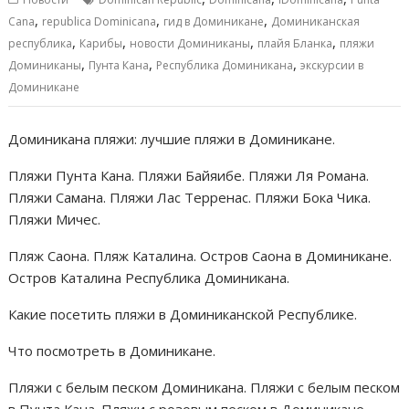
o
A
n
а
,
,
,
Cana
republica Dominicana
гид в Доминикане
Доминиканская
,
,
,
,
o
p
g
в
республика
Карибы
новости Доминиканы
плайя Бланка
пляжи
,
,
,
Доминиканы
Пунта Кана
Республика Доминикана
экскурсии в
k
p
er
и
Доминикане
т
ь
Доминикана пляжи: лучшие пляжи в Доминикане.
Пляжи Пунта Кана. Пляжи Байяибе. Пляжи Ля Романа.
Пляжи Самана. Пляжи Лас Терренас. Пляжи Бока Чика.
Пляжи Мичес.
Пляж Саона. Пляж Каталина. Остров Саона в Доминикане.
Остров Каталина Республика Доминикана.
Какие посетить пляжи в Доминиканской Республике.
Что посмотреть в Доминикане.
Пляжи с белым песком Доминикана. Пляжи с белым песком
в Пунта Кана. Пляжи с розовым песком в Доминикане.