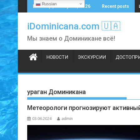
Skip
Russian
Пятница, 7 августа, 2026
Recent posts
to
content
iDominicana.com 🇺🇦
Мы знаем о Доминикане всё!
НОВОСТИ
ЭКСКУРСИИ
ДОСТОПР
ураган Доминикана
Метеорологи прогнозируют активный 
03.06.2024
admin