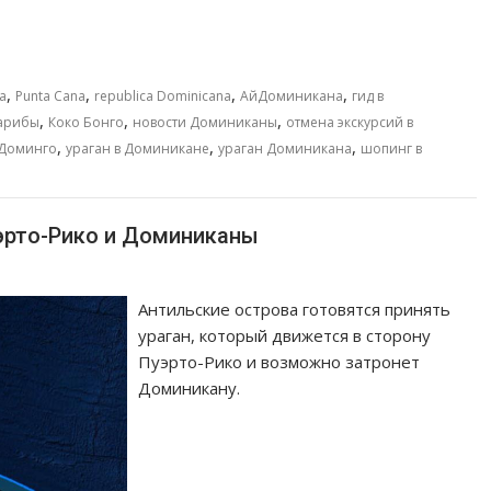
,
,
,
,
a
Punta Cana
republica Dominicana
АйДоминикана
гид в
,
,
,
арибы
Коко Бонго
новости Доминиканы
отмена экскурсий в
,
,
,
-Доминго
ураган в Доминикане
ураган Доминикана
шопинг в
уэрто-Рико и Доминиканы
Антильские острова готовятся принять
ураган, который движется в сторону
Пуэрто-Рико и возможно затронет
Доминикану.