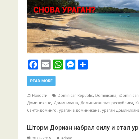
F
E
W
M
О
ac
m
h
e
т
e
ai
at
ss
п
READ MORE
b
l
s
e
р
,
,
Новости
Dominican Republic
Dominicana
iDominican
o
A
n
а
,
,
,
Доминикане
Доминикана
Доминиканская республика
К
,
,
o
p
g
в
Санто-Доминго
ураган в Доминикане
ураган Доминикан
k
p
er
и
Шторм Дориан набрал силу и стал ур
т
28.08.2019
admin