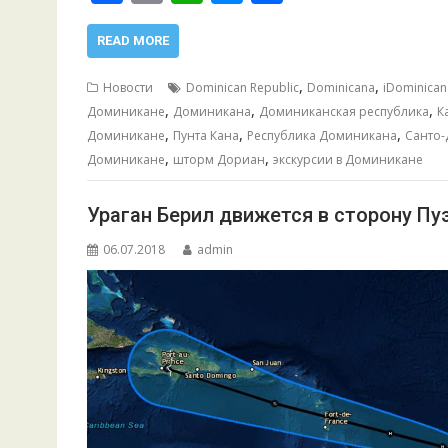
ac
m
h
e
т
e
ai
at
ss
п
READ MORE
b
l
s
e
р
,
,
Новости
Dominican Republic
Dominicana
iDominican
o
A
n
а
,
,
,
Доминикане
Доминикана
Доминиканская республика
К
,
,
,
o
p
g
в
Доминикане
Пунта Кана
Республика Доминикана
Санто
,
,
Доминикане
шторм Дориан
экскурсии в Доминикане
k
p
er
и
т
Ураган Берил движется в сторону П
ь
06.07.2018
admin