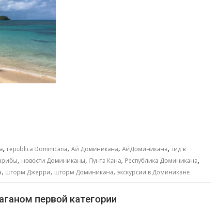
,
,
,
,
a
republica Dominicana
Ай Доминикана
АйДоминикана
гид в
,
,
,
,
арибы
новости Доминиканы
Пунта Кана
Республика Доминикана
,
,
,
а
шторм Джерри
шторм Доминикана
экскурсии в Доминикане
аганом первой категории