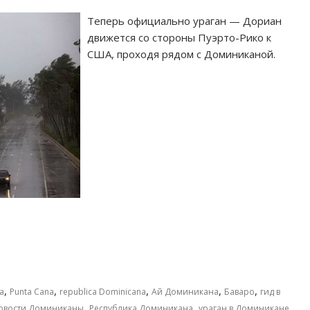
Теперь официально ураган — Дориан
движется со стороны Пуэрто-Рико к
США, проходя рядом с Доминиканой.
,
,
,
,
,
a
Punta Cana
republica Dominicana
Ай Доминикана
Баваро
гид в
,
,
,
овости Доминиканы
Республика Доминикана
ураган в Доминикане