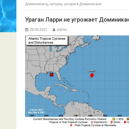
,
,
o
p
g
в
Доминикана
шторм
шторм в Доминикане
k
p
er
и
Ураган Ларри не угрожает Доминика
т
08.09.2021
admin
ь