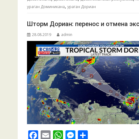
o
A
n
а
,
o
p
g
в
ураган Доминикана
ураган Дориан
k
p
er
и
Шторм Дориан: перенос и отмена экс
т
28.08.2019
admin
ь
F
E
W
M
О