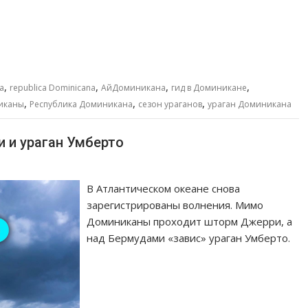
,
,
,
,
a
republica Dominicana
АйДоминикана
гид в Доминикане
,
,
,
иканы
Республика Доминикана
сезон ураганов
ураган Доминикана
 и ураган Умберто
В Атлантическом океане снова
зарегистрированы волнения. Мимо
Доминиканы проходит шторм Джерри, а
над Бермудами «завис» ураган Умберто.