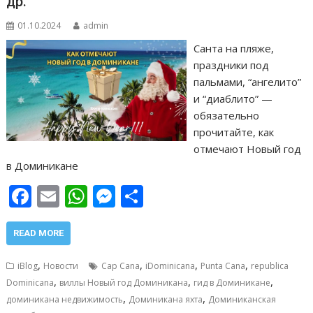
др.
01.10.2024
admin
Санта на пляже,
праздники под
пальмами, “ангелито”
и “диаблито” —
обязательно
прочитайте, как
отмечают Новый год
в Доминикане
F
E
W
M
О
ac
m
h
e
т
e
ai
at
ss
п
READ MORE
b
l
s
e
р
,
,
,
,
iBlog
Новости
Cap Cana
iDominicana
Punta Cana
republica
o
A
n
а
,
,
,
Dominicana
виллы Новый год Доминикана
гид в Доминикане
,
,
o
p
g
в
доминикана недвижимость
Доминикана яхта
Доминиканская