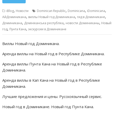
e
ai
at
ss
п
b
l
s
e
р
,
,
,
,
iBlog
Новости
Dominican Republic
Dominicana
iDominicana
o
A
n
а
,
,
,
АйДоминикана
виллы Новый год Доминикана
гид в Доминикане
,
,
,
o
p
g
в
Доминикана
Домініканська республіка
новости Доминиканы
Новый
,
,
год
Пунта Кана
экскурсии в Доминикане
k
p
er
и
т
Виллы Новый год Доминикана.
ь
Аренда виллы на Новый год в Республике Доминикана.
Аренда виллы Пунта Кана на Новый год в Республике
Доминикана.
Аренда виллы в Кап Кана на Новый год в Республике
Доминикана.
Лучшие предложения и цены. Русскоязычный сервис.
Новый год в Доминикане. Новый год Пунта Кана.