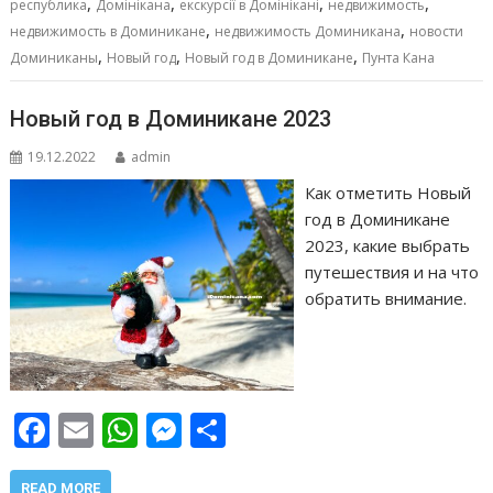
,
,
,
,
республика
Домінікана
екскурсії в Домінікані
недвижимость
k
p
er
и
,
,
недвижимость в Доминикане
недвижимость Доминикана
новости
т
,
,
,
Доминиканы
Новый год
Новый год в Доминикане
Пунта Кана
ь
Новый год в Доминикане 2023
19.12.2022
admin
Как отметить Новый
год в Доминикане
2023, какие выбрать
путешествия и на что
обратить внимание.
F
E
W
M
О
ac
m
h
e
т
READ MORE