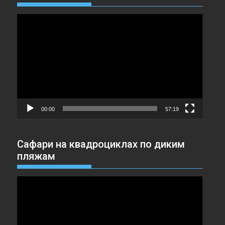
Видеоплеер
00:00
57:19
Сафари на квадроциклах по диким
пляжам
Видеоплеер