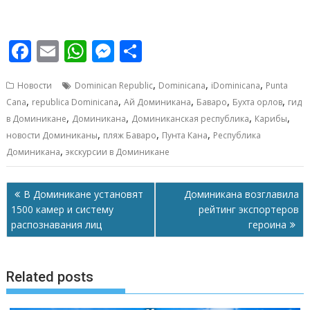
F
E
W
M
О
ac
m
h
e
т
,
,
,
Новости
Dominican Republic
Dominicana
iDominicana
Punta
e
ai
at
ss
п
,
,
,
,
,
Cana
republica Dominicana
Ай Доминикана
Баваро
Бухта орлов
гид
b
l
s
e
р
,
,
,
,
в Доминикане
Доминикана
Доминиканская республика
Карибы
o
A
n
а
,
,
,
новости Доминиканы
пляж Баваро
Пунта Кана
Республика
,
Доминикана
экскурсии в Доминикане
o
p
g
в
k
p
er
и
Навигация
В Доминикане установят
Доминикана возглавила
т
по
1500 камер и систему
рейтинг экспортеров
ь
записям
распознавания лиц
героина
Related posts