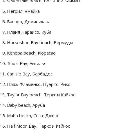
Seven mile beach, Большой Кайман
Негрил, Ямайка
Баваро, Доминикана
Плайя Параисо, Куба
Horseshoe Bay beach, Бермуды
Kenepa beach, Кюрасао
Shoal Bay, Ангилья
Carlisle Bay, Барбадос
Пляж Фламенко, Пуэрто-Рико
Taylor Bay beach, Теркс и Кайкос
Baby beach, Аруба
Maho beach, Сент-Джонс
Half Moon Bay, Теркс и Кайкос