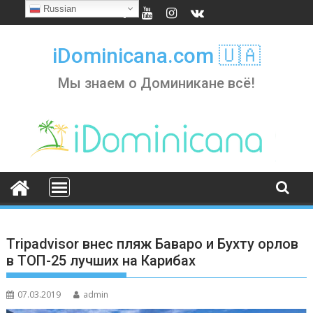
Skip
Russian
to
content
iDominicana.com 🇺🇦
Мы знаем о Доминикане всё!
Тripadvisor внес пляж Баваро и Бухту орлов
в ТОП-25 лучших на Карибах
07.03.2019
admin